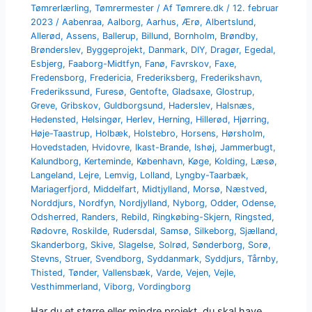
Tømrerlærling
,
Tømrermester
/ Af
Tømrere.dk
/
12. februar
2023
/
Aabenraa
,
Aalborg
,
Aarhus
,
Ærø
,
Albertslund
,
Allerød
,
Assens
,
Ballerup
,
Billund
,
Bornholm
,
Brøndby
,
Brønderslev
,
Byggeprojekt
,
Danmark
,
DIY
,
Dragør
,
Egedal
,
Esbjerg
,
Faaborg-Midtfyn
,
Fanø
,
Favrskov
,
Faxe
,
Fredensborg
,
Fredericia
,
Frederiksberg
,
Frederikshavn
,
Frederikssund
,
Furesø
,
Gentofte
,
Gladsaxe
,
Glostrup
,
Greve
,
Gribskov
,
Guldborgsund
,
Haderslev
,
Halsnæs
,
Hedensted
,
Helsingør
,
Herlev
,
Herning
,
Hillerød
,
Hjørring
,
Høje-Taastrup
,
Holbæk
,
Holstebro
,
Horsens
,
Hørsholm
,
Hovedstaden
,
Hvidovre
,
Ikast-Brande
,
Ishøj
,
Jammerbugt
,
Kalundborg
,
Kerteminde
,
København
,
Køge
,
Kolding
,
Læsø
,
Langeland
,
Lejre
,
Lemvig
,
Lolland
,
Lyngby-Taarbæk
,
Mariagerfjord
,
Middelfart
,
Midtjylland
,
Morsø
,
Næstved
,
Norddjurs
,
Nordfyn
,
Nordjylland
,
Nyborg
,
Odder
,
Odense
,
Odsherred
,
Randers
,
Rebild
,
Ringkøbing-Skjern
,
Ringsted
,
Rødovre
,
Roskilde
,
Rudersdal
,
Samsø
,
Silkeborg
,
Sjælland
,
Skanderborg
,
Skive
,
Slagelse
,
Solrød
,
Sønderborg
,
Sorø
,
Stevns
,
Struer
,
Svendborg
,
Syddanmark
,
Syddjurs
,
Tårnby
,
Thisted
,
Tønder
,
Vallensbæk
,
Varde
,
Vejen
,
Vejle
,
Vesthimmerland
,
Viborg
,
Vordingborg
Har du et større eller mindre projekt, du skal have