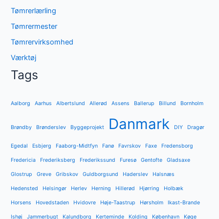
Tømrerlærling
Tømrermester
Tømrervirksomhed
Værktøj
Tags
Aalborg
Aarhus
Albertslund
Allerød
Assens
Ballerup
Billund
Bornholm
Danmark
Brøndby
Brønderslev
Byggeprojekt
DIY
Dragør
Egedal
Esbjerg
Faaborg-Midtfyn
Fanø
Favrskov
Faxe
Fredensborg
Fredericia
Frederiksberg
Frederikssund
Furesø
Gentofte
Gladsaxe
Glostrup
Greve
Gribskov
Guldborgsund
Haderslev
Halsnæs
Hedensted
Helsingør
Herlev
Herning
Hillerød
Hjørring
Holbæk
Horsens
Hovedstaden
Hvidovre
Høje-Taastrup
Hørsholm
Ikast-Brande
Ishøj
Jammerbugt
Kalundborg
Kerteminde
Kolding
København
Køge