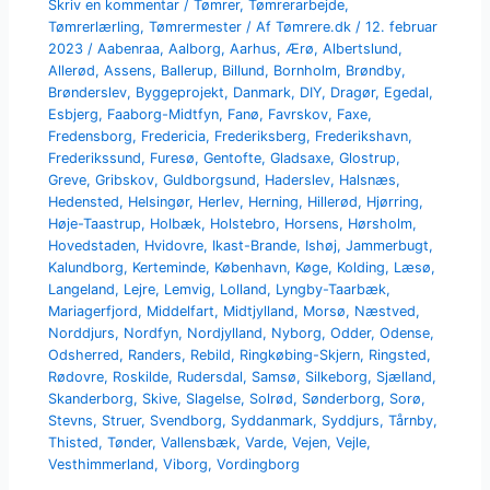
Skriv en kommentar
/
Tømrer
,
Tømrerarbejde
,
Tømrerlærling
,
Tømrermester
/ Af
Tømrere.dk
/
12. februar
2023
/
Aabenraa
,
Aalborg
,
Aarhus
,
Ærø
,
Albertslund
,
Allerød
,
Assens
,
Ballerup
,
Billund
,
Bornholm
,
Brøndby
,
Brønderslev
,
Byggeprojekt
,
Danmark
,
DIY
,
Dragør
,
Egedal
,
Esbjerg
,
Faaborg-Midtfyn
,
Fanø
,
Favrskov
,
Faxe
,
Fredensborg
,
Fredericia
,
Frederiksberg
,
Frederikshavn
,
Frederikssund
,
Furesø
,
Gentofte
,
Gladsaxe
,
Glostrup
,
Greve
,
Gribskov
,
Guldborgsund
,
Haderslev
,
Halsnæs
,
Hedensted
,
Helsingør
,
Herlev
,
Herning
,
Hillerød
,
Hjørring
,
Høje-Taastrup
,
Holbæk
,
Holstebro
,
Horsens
,
Hørsholm
,
Hovedstaden
,
Hvidovre
,
Ikast-Brande
,
Ishøj
,
Jammerbugt
,
Kalundborg
,
Kerteminde
,
København
,
Køge
,
Kolding
,
Læsø
,
Langeland
,
Lejre
,
Lemvig
,
Lolland
,
Lyngby-Taarbæk
,
Mariagerfjord
,
Middelfart
,
Midtjylland
,
Morsø
,
Næstved
,
Norddjurs
,
Nordfyn
,
Nordjylland
,
Nyborg
,
Odder
,
Odense
,
Odsherred
,
Randers
,
Rebild
,
Ringkøbing-Skjern
,
Ringsted
,
Rødovre
,
Roskilde
,
Rudersdal
,
Samsø
,
Silkeborg
,
Sjælland
,
Skanderborg
,
Skive
,
Slagelse
,
Solrød
,
Sønderborg
,
Sorø
,
Stevns
,
Struer
,
Svendborg
,
Syddanmark
,
Syddjurs
,
Tårnby
,
Thisted
,
Tønder
,
Vallensbæk
,
Varde
,
Vejen
,
Vejle
,
Vesthimmerland
,
Viborg
,
Vordingborg