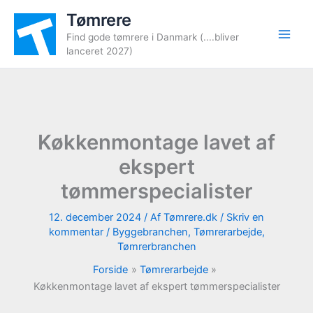
Gå
Tømrere
til
Find gode tømrere i Danmark (....bliver
indholdet
lanceret 2027)
Køkkenmontage lavet af
ekspert
tømmerspecialister
12. december 2024
/ Af
Tømrere.dk
/
Skriv en
kommentar
/
Byggebranchen
,
Tømrerarbejde
,
Tømrerbranchen
Forside
Tømrerarbejde
Køkkenmontage lavet af ekspert tømmerspecialister