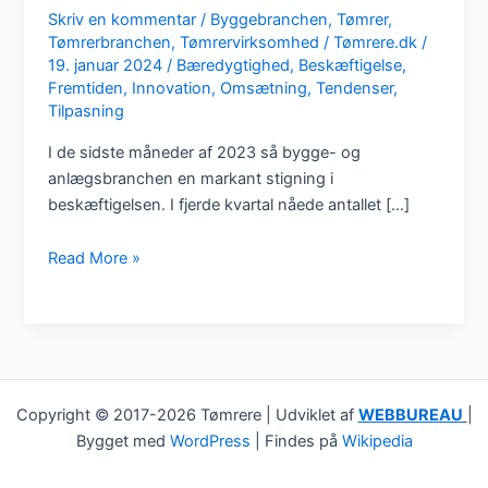
Skriv en kommentar
/
Byggebranchen
,
Tømrer
,
Tømrerbranchen
,
Tømrervirksomhed
/
Tømrere.dk
/
19. januar 2024
/
Bæredygtighed
,
Beskæftigelse
,
Fremtiden
,
Innovation
,
Omsætning
,
Tendenser
,
Tilpasning
I de sidste måneder af 2023 så bygge- og
anlægsbranchen en markant stigning i
beskæftigelsen. I fjerde kvartal nåede antallet […]
Rekordhøj
Read More »
beskæftigelse
i
byggebranchen
mod
årets
slutning
Copyright © 2017-2026 Tømrere | Udviklet af
WEBBUREAU
|
[2023]
Bygget med
WordPress
| Findes på
Wikipedia