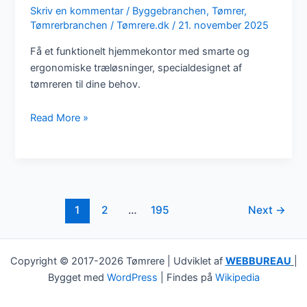
vide?
Skriv en kommentar
/
Byggebranchen
,
Tømrer
,
Tømrerbranchen
/
Tømrere.dk
/
21. november 2025
Få et funktionelt hjemmekontor med smarte og
ergonomiske træløsninger, specialdesignet af
tømreren til dine behov.
Etablering
Read More »
af
hjemmekontor
med
smarte
træløsninger
1
2
…
195
Next
→
fra
tømreren
Copyright © 2017-2026 Tømrere | Udviklet af
WEBBUREAU
|
Bygget med
WordPress
| Findes på
Wikipedia