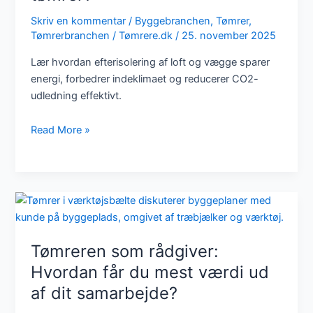
Skriv en kommentar
/
Byggebranchen
,
Tømrer
,
Tømrerbranchen
/
Tømrere.dk
/
25. november 2025
Lær hvordan efterisolering af loft og vægge sparer
energi, forbedrer indeklimaet og reducerer CO2-
udledning effektivt.
Efterisolering
Read More »
af
loft
og
vægge
–
hvornår
bør
Tømreren som rådgiver:
du
Hvordan får du mest værdi ud
kontakte
af dit samarbejde?
en