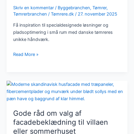
Skriv en kommentar
/
Byggebranchen
,
Tømrer
,
Tømrerbranchen
/
Tømrere.dk
/
27. november 2025
Få inspiration til specialdesignede løsninger og
pladsoptimering i små rum med danske tømreres
unikke håndværk.
Specialdesignede
Read More »
løsninger
til
små
rum
–
inspiration
fra
danske
Gode råd om valg af
tømrere
facadebeklædning til villaen
eller sommerhuset