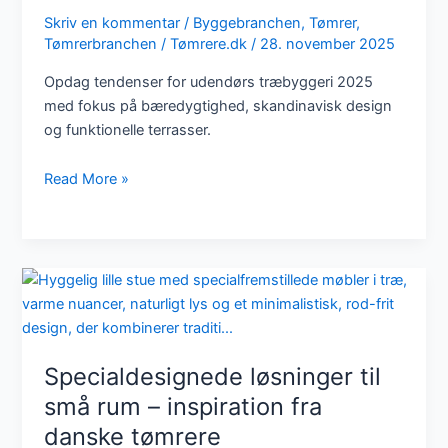
Skriv en kommentar
/
Byggebranchen
,
Tømrer
,
Tømrerbranchen
/
Tømrere.dk
/
28. november 2025
Opdag tendenser for udendørs træbyggeri 2025
med fokus på bæredygtighed, skandinavisk design
og funktionelle terrasser.
Tendenser
Read More »
for
udendørs
træbyggeri:
Terrasser,
skure
og
uderum
2025
Specialdesignede løsninger til
små rum – inspiration fra
danske tømrere