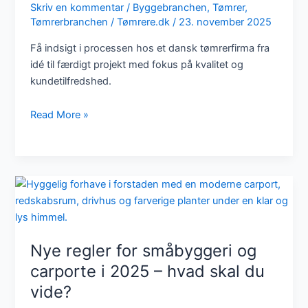
Skriv en kommentar
/
Byggebranchen
,
Tømrer
,
Tømrerbranchen
/
Tømrere.dk
/
23. november 2025
Få indsigt i processen hos et dansk tømrerfirma fra
idé til færdigt projekt med fokus på kvalitet og
kundetilfredshed.
Fra
Read More »
idé
til
færdigt
projekt:
Processen
hos
et
dansk
Nye regler for småbyggeri og
tømrerfirma
carporte i 2025 – hvad skal du
vide?