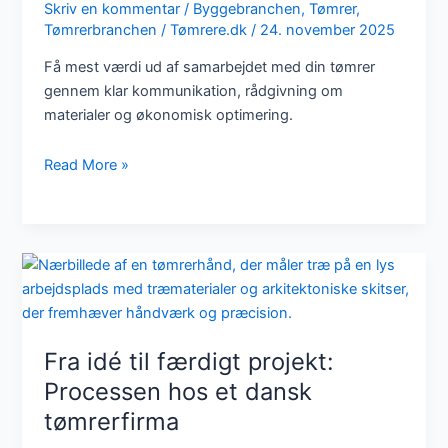
tømrer?
Skriv en kommentar
/
Byggebranchen
,
Tømrer
,
Tømrerbranchen
/
Tømrere.dk
/
24. november 2025
Få mest værdi ud af samarbejdet med din tømrer
gennem klar kommunikation, rådgivning om
materialer og økonomisk optimering.
Tømreren
Read More »
som
rådgiver:
Hvordan
får
du
mest
værdi
ud
Fra idé til færdigt projekt:
af
Processen hos et dansk
dit
tømrerfirma
samarbejde?