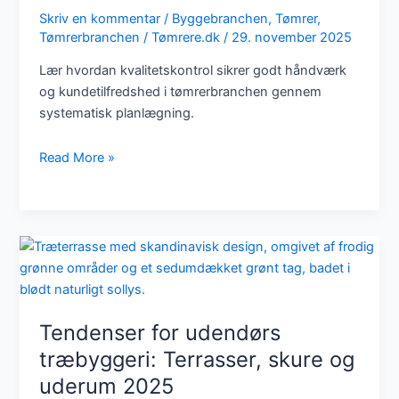
Skriv en kommentar
/
Byggebranchen
,
Tømrer
,
Tømrerbranchen
/
Tømrere.dk
/
29. november 2025
Lær hvordan kvalitetskontrol sikrer godt håndværk
og kundetilfredshed i tømrerbranchen gennem
systematisk planlægning.
Kvalitetskontrol
Read More »
i
tømrerbranchen
–
hvordan
sikres
godt
håndværk?
Tendenser for udendørs
træbyggeri: Terrasser, skure og
uderum 2025