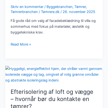
Skriv en kommentar
/
Byggebranchen
,
Tømrer
,
Tømrerbranchen
/
Tømrere.dk
/
26. november 2025
Få gode råd om valg af facadebeklædning til villa og
sommerhus med fokus på materialer, æstetik og
byggetekniske krav.
Gode
Read More »
råd
om
valg
af
facadebeklædning
til
villaen
eller
Efterisolering af loft og vægge
sommerhuset
– hvornår bør du kontakte en
tømrer?