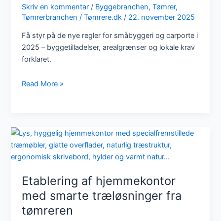
Skriv en kommentar
/
Byggebranchen
,
Tømrer
,
Tømrerbranchen
/
Tømrere.dk
/
22. november 2025
Få styr på de nye regler for småbyggeri og carporte i
2025 – byggetilladelser, arealgrænser og lokale krav
forklaret.
Nye
Read More »
regler
for
småbyggeri
og
carporte
i
2025
–
Etablering af hjemmekontor
hvad
med smarte træløsninger fra
skal
tømreren
du