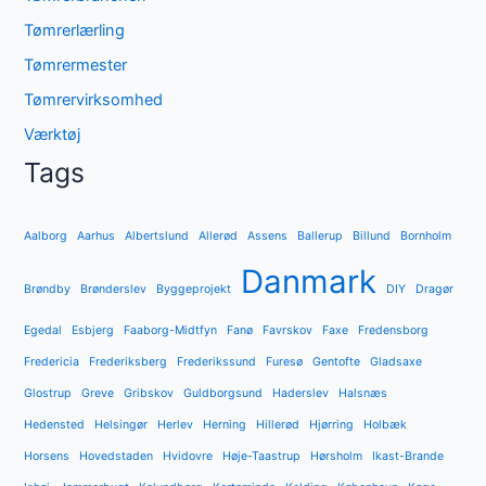
Tømrerlærling
Tømrermester
Tømrervirksomhed
Værktøj
Tags
Aalborg
Aarhus
Albertslund
Allerød
Assens
Ballerup
Billund
Bornholm
Danmark
Brøndby
Brønderslev
Byggeprojekt
DIY
Dragør
Egedal
Esbjerg
Faaborg-Midtfyn
Fanø
Favrskov
Faxe
Fredensborg
Fredericia
Frederiksberg
Frederikssund
Furesø
Gentofte
Gladsaxe
Glostrup
Greve
Gribskov
Guldborgsund
Haderslev
Halsnæs
Hedensted
Helsingør
Herlev
Herning
Hillerød
Hjørring
Holbæk
Horsens
Hovedstaden
Hvidovre
Høje-Taastrup
Hørsholm
Ikast-Brande