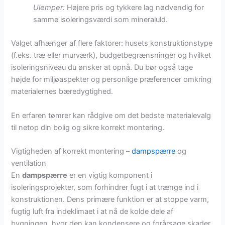
Ulemper:
Højere pris og tykkere lag nødvendig for
samme isoleringsværdi som mineraluld.
Valget afhænger af flere faktorer: husets konstruktionstype
(f.eks. træ eller murværk), budgetbegrænsninger og hvilket
isoleringsniveau du ønsker at opnå. Du bør også tage
højde for miljøaspekter og personlige præferencer omkring
materialernes bæredygtighed.
En erfaren tømrer kan rådgive om det bedste materialevalg
til netop din bolig og sikre korrekt montering.
Vigtigheden af korrekt montering –
dampspærre
og
ventilation
En
dampspærre
er en vigtig komponent i
isoleringsprojekter, som forhindrer fugt i at trænge ind i
konstruktionen. Dens primære funktion er at stoppe varm,
fugtig luft fra indeklimaet i at nå de kolde dele af
bygningen, hvor den kan kondensere og forårsage skader.