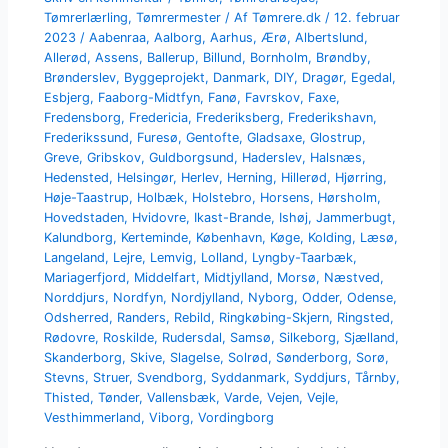
Tømrerlærling
,
Tømrermester
/ Af
Tømrere.dk
/
12. februar
2023
/
Aabenraa
,
Aalborg
,
Aarhus
,
Ærø
,
Albertslund
,
Allerød
,
Assens
,
Ballerup
,
Billund
,
Bornholm
,
Brøndby
,
Brønderslev
,
Byggeprojekt
,
Danmark
,
DIY
,
Dragør
,
Egedal
,
Esbjerg
,
Faaborg-Midtfyn
,
Fanø
,
Favrskov
,
Faxe
,
Fredensborg
,
Fredericia
,
Frederiksberg
,
Frederikshavn
,
Frederikssund
,
Furesø
,
Gentofte
,
Gladsaxe
,
Glostrup
,
Greve
,
Gribskov
,
Guldborgsund
,
Haderslev
,
Halsnæs
,
Hedensted
,
Helsingør
,
Herlev
,
Herning
,
Hillerød
,
Hjørring
,
Høje-Taastrup
,
Holbæk
,
Holstebro
,
Horsens
,
Hørsholm
,
Hovedstaden
,
Hvidovre
,
Ikast-Brande
,
Ishøj
,
Jammerbugt
,
Kalundborg
,
Kerteminde
,
København
,
Køge
,
Kolding
,
Læsø
,
Langeland
,
Lejre
,
Lemvig
,
Lolland
,
Lyngby-Taarbæk
,
Mariagerfjord
,
Middelfart
,
Midtjylland
,
Morsø
,
Næstved
,
Norddjurs
,
Nordfyn
,
Nordjylland
,
Nyborg
,
Odder
,
Odense
,
Odsherred
,
Randers
,
Rebild
,
Ringkøbing-Skjern
,
Ringsted
,
Rødovre
,
Roskilde
,
Rudersdal
,
Samsø
,
Silkeborg
,
Sjælland
,
Skanderborg
,
Skive
,
Slagelse
,
Solrød
,
Sønderborg
,
Sorø
,
Stevns
,
Struer
,
Svendborg
,
Syddanmark
,
Syddjurs
,
Tårnby
,
Thisted
,
Tønder
,
Vallensbæk
,
Varde
,
Vejen
,
Vejle
,
Vesthimmerland
,
Viborg
,
Vordingborg