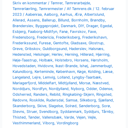
Skriv en kommentar
/
Tømrer
,
Tømrerarbejde
,
Tømrerlærling
,
Tømrermester
/ Af
Tømrere.dk
/
12. februar
2023
/
Aabenraa
,
Aalborg
,
Aarhus
,
Ærø
,
Albertslund
,
Allerød
,
Assens
,
Ballerup
,
Billund
,
Bornholm
,
Brøndby
,
Brønderslev
,
Byggeprojekt
,
Danmark
,
DIY
,
Dragør
,
Egedal
,
Esbjerg
,
Faaborg-Midtfyn
,
Fanø
,
Favrskov
,
Faxe
,
Fredensborg
,
Fredericia
,
Frederiksberg
,
Frederikshavn
,
Frederikssund
,
Furesø
,
Gentofte
,
Gladsaxe
,
Glostrup
,
Greve
,
Gribskov
,
Guldborgsund
,
Haderslev
,
Halsnæs
,
Hedensted
,
Helsingør
,
Herlev
,
Herning
,
Hillerød
,
Hjørring
,
Høje-Taastrup
,
Holbæk
,
Holstebro
,
Horsens
,
Hørsholm
,
Hovedstaden
,
Hvidovre
,
Ikast-Brande
,
Ishøj
,
Jammerbugt
,
Kalundborg
,
Kerteminde
,
København
,
Køge
,
Kolding
,
Læsø
,
Langeland
,
Lejre
,
Lemvig
,
Lolland
,
Lyngby-Taarbæk
,
Mariagerfjord
,
Middelfart
,
Midtjylland
,
Morsø
,
Næstved
,
Norddjurs
,
Nordfyn
,
Nordjylland
,
Nyborg
,
Odder
,
Odense
,
Odsherred
,
Randers
,
Rebild
,
Ringkøbing-Skjern
,
Ringsted
,
Rødovre
,
Roskilde
,
Rudersdal
,
Samsø
,
Silkeborg
,
Sjælland
,
Skanderborg
,
Skive
,
Slagelse
,
Solrød
,
Sønderborg
,
Sorø
,
Stevns
,
Struer
,
Svendborg
,
Syddanmark
,
Syddjurs
,
Tårnby
,
Thisted
,
Tønder
,
Vallensbæk
,
Varde
,
Vejen
,
Vejle
,
Vesthimmerland
,
Viborg
,
Vordingborg