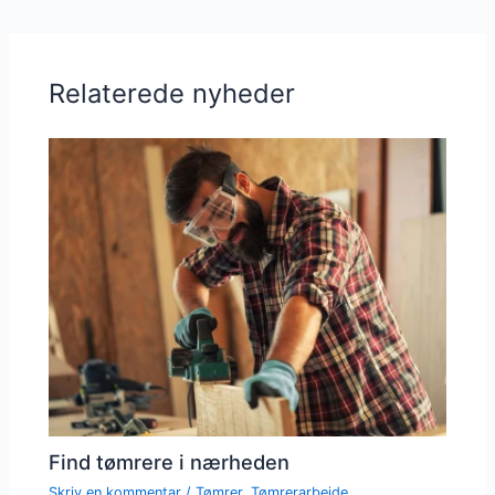
Relaterede nyheder
Find tømrere i nærheden
Skriv en kommentar
/
Tømrer
,
Tømrerarbejde
,