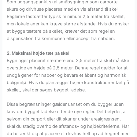
Som udgangspunkt skal småbygninger som carporte,
skure og drivhuse placeres med en vis afstand til skel.
Reglerne fastsætter typisk minimum 2,5 meter fra skellet,
men lokalplaner kan kræve større afstande. Hvis du ønsker
at bygge tættere på skellet, kræver det som regel en
dispensation fra kommunen eller accept fra naboen.
2. Maksimal højde tæt på skel
Bygninger placeret nærmere end 2,5 meter fra skel må ikke
overstige en højde på 2,5 meter. Denne regel gælder for at
undgå gener for naboer og bevare et åbent og harmonisk
boligmiljø. Hvis du planlægger højere konstruktioner tæt på
skellet, skal der søges byggetilladelse.
Disse begrænsninger gælder uanset om du bygger uden
krav om byggetilladelse efter de nye regler. Det betyder, at
selvom din carport eller dit skur er under arealgrænsen,
skal du stadig overholde afstands- og højdekriterierne. Har
du fx tænkt dig at placere et drivhus helt op ad hegnet med