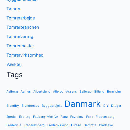
Tømrer
Tømrerarbejde
Tømrerbranchen
Tømrerlærling
Tømrermester
Tømrervirksomhed
Værktøj
Tags
Aalborg
Aarhus
Albertslund
Allerød
Assens
Ballerup
Billund
Bornholm
Danmark
Brøndby
Brønderslev
Byggeprojekt
DIY
Dragør
Egedal
Esbjerg
Faaborg-Midtfyn
Fanø
Favrskov
Faxe
Fredensborg
Fredericia
Frederiksberg
Frederikssund
Furesø
Gentofte
Gladsaxe