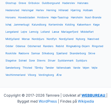
Glostrup
Greve
Gribskov
Guldborgsund
Haderslev
Halsnæs
Hedensted
Helsingør
Herlev
Herning
Hillerød
Hjørring
Holbæk
Horsens
Hovedstaden
Hvidovre
Høje-Taastrup
Hørsholm
Ikast-Brande
Ishøj
Jammerbugt
Kalundborg
Kerteminde
Kolding
København
Køge
Langeland
Lejre
Lemvig
Lolland
Læsø
Mariagerfjord
Middelfart
Midtjylland
Morsø
Norddjurs
Nordfyn
Nordjylland
Nyborg
Næstved
Odder
Odense
Odsherred
Randers
Rebild
Ringkøbing-Skjern
Ringsted
Roskilde
Rødovre
Samsø
Silkeborg
Sjælland
Skanderborg
Skive
Slagelse
Solrød
Sorø
Stevns
Struer
Syddanmark
Syddjurs
Sønderborg
Thisted
Tårnby
Tønder
Vallensbæk
Varde
Vejen
Vejle
Vesthimmerland
Viborg
Vordingborg
Ærø
Copyright © 2017-2026 Tømrere | Udviklet af
WEBBUREAU
|
Bygget med
WordPress
| Findes på
Wikipedia