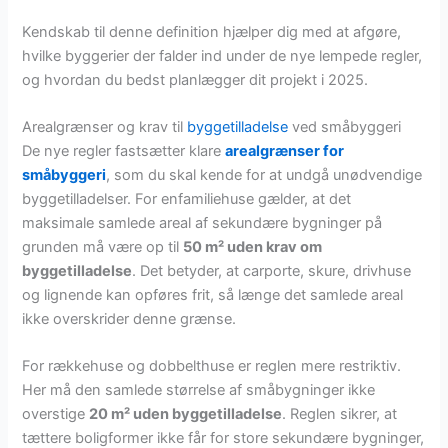
Kendskab til denne definition hjælper dig med at afgøre,
hvilke byggerier der falder ind under de nye lempede regler,
og hvordan du bedst planlægger dit projekt i 2025.
Arealgrænser og krav til
byggetilladelse
ved småbyggeri
De nye regler fastsætter klare
arealgrænser for
småbyggeri
, som du skal kende for at undgå unødvendige
byggetilladelser. For enfamiliehuse gælder, at det
maksimale samlede areal af sekundære bygninger på
grunden må være op til
50 m² uden krav om
byggetilladelse
. Det betyder, at carporte, skure, drivhuse
og lignende kan opføres frit, så længe det samlede areal
ikke overskrider denne grænse.
For rækkehuse og dobbelthuse er reglen mere restriktiv.
Her må den samlede størrelse af småbygninger ikke
overstige
20 m² uden byggetilladelse
. Reglen sikrer, at
tættere boligformer ikke får for store sekundære bygninger,