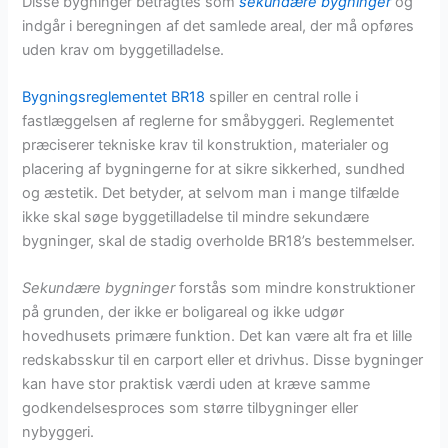
Disse bygninger betragtes som
sekundære bygninger
og
indgår i beregningen af det samlede areal, der må opføres
uden krav om byggetilladelse.
Bygningsreglementet BR18
spiller en central rolle i
fastlæggelsen af reglerne for småbyggeri. Reglementet
præciserer tekniske krav til konstruktion, materialer og
placering af bygningerne for at sikre sikkerhed, sundhed
og æstetik. Det betyder, at selvom man i mange tilfælde
ikke skal søge byggetilladelse til mindre sekundære
bygninger, skal de stadig overholde BR18’s bestemmelser.
Sekundære bygninger
forstås som mindre konstruktioner
på grunden, der ikke er boligareal og ikke udgør
hovedhusets primære funktion. Det kan være alt fra et lille
redskabsskur til en carport eller et drivhus. Disse bygninger
kan have stor praktisk værdi uden at kræve samme
godkendelsesproces som større tilbygninger eller
nybyggeri.