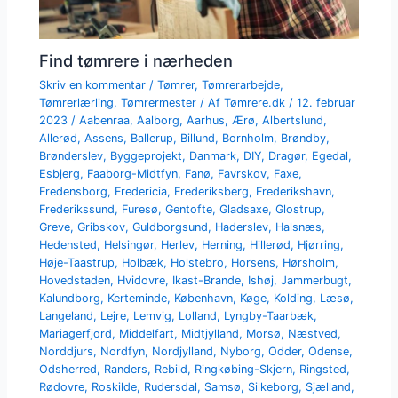
Find tømrere i nærheden
Skriv en kommentar
/
Tømrer
,
Tømrerarbejde
,
Tømrerlærling
,
Tømrermester
/ Af
Tømrere.dk
/
12. februar
2023
/
Aabenraa
,
Aalborg
,
Aarhus
,
Ærø
,
Albertslund
,
Allerød
,
Assens
,
Ballerup
,
Billund
,
Bornholm
,
Brøndby
,
Brønderslev
,
Byggeprojekt
,
Danmark
,
DIY
,
Dragør
,
Egedal
,
Esbjerg
,
Faaborg-Midtfyn
,
Fanø
,
Favrskov
,
Faxe
,
Fredensborg
,
Fredericia
,
Frederiksberg
,
Frederikshavn
,
Frederikssund
,
Furesø
,
Gentofte
,
Gladsaxe
,
Glostrup
,
Greve
,
Gribskov
,
Guldborgsund
,
Haderslev
,
Halsnæs
,
Hedensted
,
Helsingør
,
Herlev
,
Herning
,
Hillerød
,
Hjørring
,
Høje-Taastrup
,
Holbæk
,
Holstebro
,
Horsens
,
Hørsholm
,
Hovedstaden
,
Hvidovre
,
Ikast-Brande
,
Ishøj
,
Jammerbugt
,
Kalundborg
,
Kerteminde
,
København
,
Køge
,
Kolding
,
Læsø
,
Langeland
,
Lejre
,
Lemvig
,
Lolland
,
Lyngby-Taarbæk
,
Mariagerfjord
,
Middelfart
,
Midtjylland
,
Morsø
,
Næstved
,
Norddjurs
,
Nordfyn
,
Nordjylland
,
Nyborg
,
Odder
,
Odense
,
Odsherred
,
Randers
,
Rebild
,
Ringkøbing-Skjern
,
Ringsted
,
Rødovre
,
Roskilde
,
Rudersdal
,
Samsø
,
Silkeborg
,
Sjælland
,