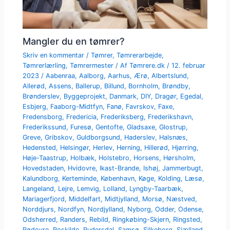
Mangler du en tømrer?
Skriv en kommentar
/
Tømrer
,
Tømrerarbejde
,
Tømrerlærling
,
Tømrermester
/ Af
Tømrere.dk
/
12. februar
2023
/
Aabenraa
,
Aalborg
,
Aarhus
,
Ærø
,
Albertslund
,
Allerød
,
Assens
,
Ballerup
,
Billund
,
Bornholm
,
Brøndby
,
Brønderslev
,
Byggeprojekt
,
Danmark
,
DIY
,
Dragør
,
Egedal
,
Esbjerg
,
Faaborg-Midtfyn
,
Fanø
,
Favrskov
,
Faxe
,
Fredensborg
,
Fredericia
,
Frederiksberg
,
Frederikshavn
,
Frederikssund
,
Furesø
,
Gentofte
,
Gladsaxe
,
Glostrup
,
Greve
,
Gribskov
,
Guldborgsund
,
Haderslev
,
Halsnæs
,
Hedensted
,
Helsingør
,
Herlev
,
Herning
,
Hillerød
,
Hjørring
,
Høje-Taastrup
,
Holbæk
,
Holstebro
,
Horsens
,
Hørsholm
,
Hovedstaden
,
Hvidovre
,
Ikast-Brande
,
Ishøj
,
Jammerbugt
,
Kalundborg
,
Kerteminde
,
København
,
Køge
,
Kolding
,
Læsø
,
Langeland
,
Lejre
,
Lemvig
,
Lolland
,
Lyngby-Taarbæk
,
Mariagerfjord
,
Middelfart
,
Midtjylland
,
Morsø
,
Næstved
,
Norddjurs
,
Nordfyn
,
Nordjylland
,
Nyborg
,
Odder
,
Odense
,
Odsherred
,
Randers
,
Rebild
,
Ringkøbing-Skjern
,
Ringsted
,
Rødovre
,
Roskilde
,
Rudersdal
,
Samsø
,
Silkeborg
,
Sjælland
,