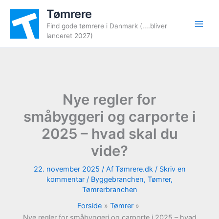
Gå
Tømrere
til
Find gode tømrere i Danmark (....bliver
indholdet
lanceret 2027)
Nye regler for
småbyggeri og carporte i
2025 – hvad skal du
vide?
22. november 2025
/ Af
Tømrere.dk
/
Skriv en
kommentar
/
Byggebranchen
,
Tømrer
,
Tømrerbranchen
Forside
Tømrer
Nye regler for småbyggeri og carporte i 2025 – hvad