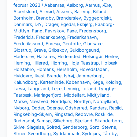
februar 2023
/
Aabenraa
,
Aalborg
,
Aarhus
,
Ærø
,
Albertslund
,
Allerød
,
Assens
,
Ballerup
,
Billund
,
Bornholm
,
Brøndby
,
Brønderslev
,
Byggeprojekt
,
Danmark
,
DIY
,
Dragør
,
Egedal
,
Esbjerg
,
Faaborg-
Midtfyn
,
Fanø
,
Favrskov
,
Faxe
,
Fredensborg
,
Fredericia
,
Frederiksberg
,
Frederikshavn
,
Frederikssund
,
Furesø
,
Gentofte
,
Gladsaxe
,
Glostrup
,
Greve
,
Gribskov
,
Guldborgsund
,
Haderslev
,
Halsnæs
,
Hedensted
,
Helsingør
,
Herlev
,
Herning
,
Hillerød
,
Hjørring
,
Høje-Taastrup
,
Holbæk
,
Holstebro
,
Horsens
,
Hørsholm
,
Hovedstaden
,
Hvidovre
,
Ikast-Brande
,
Ishøj
,
Jammerbugt
,
Kalundborg
,
Kerteminde
,
København
,
Køge
,
Kolding
,
Læsø
,
Langeland
,
Lejre
,
Lemvig
,
Lolland
,
Lyngby-
Taarbæk
,
Mariagerfjord
,
Middelfart
,
Midtjylland
,
Morsø
,
Næstved
,
Norddjurs
,
Nordfyn
,
Nordjylland
,
Nyborg
,
Odder
,
Odense
,
Odsherred
,
Randers
,
Rebild
,
Ringkøbing-Skjern
,
Ringsted
,
Rødovre
,
Roskilde
,
Rudersdal
,
Samsø
,
Silkeborg
,
Sjælland
,
Skanderborg
,
Skive
,
Slagelse
,
Solrød
,
Sønderborg
,
Sorø
,
Stevns
,
Struer
,
Svendborg
,
Syddanmark
,
Syddjurs
,
Tårnby
,