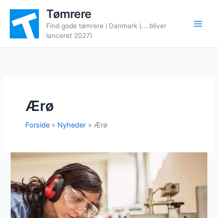
Gå
Tømrere
til
Find gode tømrere i Danmark (....bliver
indholdet
lanceret 2027)
Ærø
Forside
Nyheder
Ærø