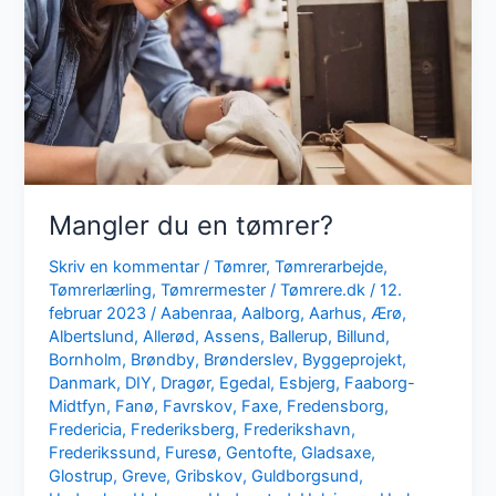
Mangler du en tømrer?
Skriv en kommentar
/
Tømrer
,
Tømrerarbejde
,
Tømrerlærling
,
Tømrermester
/
Tømrere.dk
/
12.
februar 2023
/
Aabenraa
,
Aalborg
,
Aarhus
,
Ærø
,
Albertslund
,
Allerød
,
Assens
,
Ballerup
,
Billund
,
Bornholm
,
Brøndby
,
Brønderslev
,
Byggeprojekt
,
Danmark
,
DIY
,
Dragør
,
Egedal
,
Esbjerg
,
Faaborg-
Midtfyn
,
Fanø
,
Favrskov
,
Faxe
,
Fredensborg
,
Fredericia
,
Frederiksberg
,
Frederikshavn
,
Frederikssund
,
Furesø
,
Gentofte
,
Gladsaxe
,
Glostrup
,
Greve
,
Gribskov
,
Guldborgsund
,