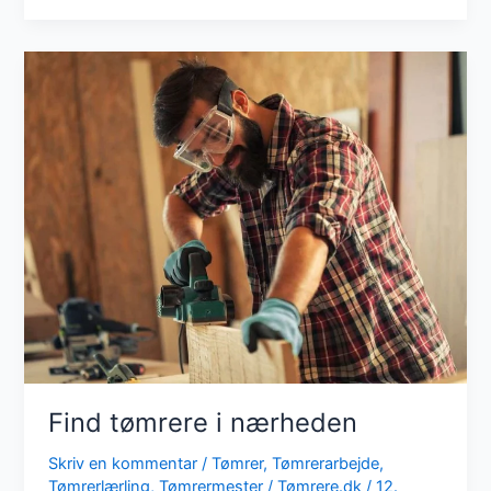
du
en
tømrer?
Find tømrere i nærheden
Skriv en kommentar
/
Tømrer
,
Tømrerarbejde
,
Tømrerlærling
,
Tømrermester
/
Tømrere.dk
/
12.