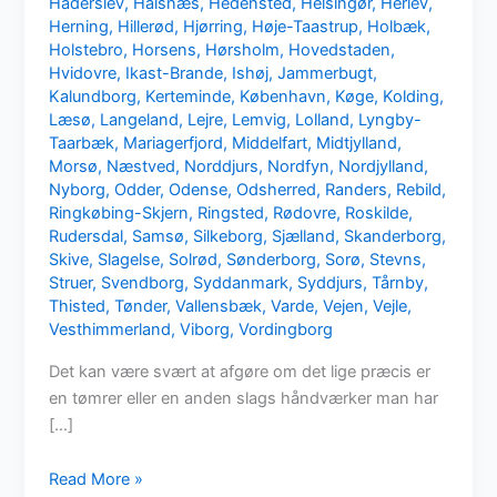
Haderslev
,
Halsnæs
,
Hedensted
,
Helsingør
,
Herlev
,
Herning
,
Hillerød
,
Hjørring
,
Høje-Taastrup
,
Holbæk
,
Holstebro
,
Horsens
,
Hørsholm
,
Hovedstaden
,
Hvidovre
,
Ikast-Brande
,
Ishøj
,
Jammerbugt
,
Kalundborg
,
Kerteminde
,
København
,
Køge
,
Kolding
,
Læsø
,
Langeland
,
Lejre
,
Lemvig
,
Lolland
,
Lyngby-
Taarbæk
,
Mariagerfjord
,
Middelfart
,
Midtjylland
,
Morsø
,
Næstved
,
Norddjurs
,
Nordfyn
,
Nordjylland
,
Nyborg
,
Odder
,
Odense
,
Odsherred
,
Randers
,
Rebild
,
Ringkøbing-Skjern
,
Ringsted
,
Rødovre
,
Roskilde
,
Rudersdal
,
Samsø
,
Silkeborg
,
Sjælland
,
Skanderborg
,
Skive
,
Slagelse
,
Solrød
,
Sønderborg
,
Sorø
,
Stevns
,
Struer
,
Svendborg
,
Syddanmark
,
Syddjurs
,
Tårnby
,
Thisted
,
Tønder
,
Vallensbæk
,
Varde
,
Vejen
,
Vejle
,
Vesthimmerland
,
Viborg
,
Vordingborg
Det kan være svært at afgøre om det lige præcis er
en tømrer eller en anden slags håndværker man har
[…]
Mangler
Read More »