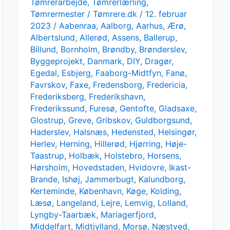
Tømrerarbejde
,
Tømrerlærling
,
Tømrermester
/
Tømrere.dk
/
12. februar
2023
/
Aabenraa
,
Aalborg
,
Aarhus
,
Ærø
,
Albertslund
,
Allerød
,
Assens
,
Ballerup
,
Billund
,
Bornholm
,
Brøndby
,
Brønderslev
,
Byggeprojekt
,
Danmark
,
DIY
,
Dragør
,
Egedal
,
Esbjerg
,
Faaborg-Midtfyn
,
Fanø
,
Favrskov
,
Faxe
,
Fredensborg
,
Fredericia
,
Frederiksberg
,
Frederikshavn
,
Frederikssund
,
Furesø
,
Gentofte
,
Gladsaxe
,
Glostrup
,
Greve
,
Gribskov
,
Guldborgsund
,
Haderslev
,
Halsnæs
,
Hedensted
,
Helsingør
,
Herlev
,
Herning
,
Hillerød
,
Hjørring
,
Høje-
Taastrup
,
Holbæk
,
Holstebro
,
Horsens
,
Hørsholm
,
Hovedstaden
,
Hvidovre
,
Ikast-
Brande
,
Ishøj
,
Jammerbugt
,
Kalundborg
,
Kerteminde
,
København
,
Køge
,
Kolding
,
Læsø
,
Langeland
,
Lejre
,
Lemvig
,
Lolland
,
Lyngby-Taarbæk
,
Mariagerfjord
,
Middelfart
,
Midtjylland
,
Morsø
,
Næstved
,