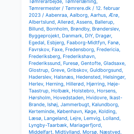
Tømrerarbejde
,
Tømrerlærling
,
Tømrermester
/
Tømrere.dk
/
12. februar
2023
/
Aabenraa
,
Aalborg
,
Aarhus
,
Ærø
,
Albertslund
,
Allerød
,
Assens
,
Ballerup
,
Billund
,
Bornholm
,
Brøndby
,
Brønderslev
,
Byggeprojekt
,
Danmark
,
DIY
,
Dragør
,
Egedal
,
Esbjerg
,
Faaborg-Midtfyn
,
Fanø
,
Favrskov
,
Faxe
,
Fredensborg
,
Fredericia
,
Frederiksberg
,
Frederikshavn
,
Frederikssund
,
Furesø
,
Gentofte
,
Gladsaxe
,
Glostrup
,
Greve
,
Gribskov
,
Guldborgsund
,
Haderslev
,
Halsnæs
,
Hedensted
,
Helsingør
,
Herlev
,
Herning
,
Hillerød
,
Hjørring
,
Høje-
Taastrup
,
Holbæk
,
Holstebro
,
Horsens
,
Hørsholm
,
Hovedstaden
,
Hvidovre
,
Ikast-
Brande
,
Ishøj
,
Jammerbugt
,
Kalundborg
,
Kerteminde
,
København
,
Køge
,
Kolding
,
Læsø
,
Langeland
,
Lejre
,
Lemvig
,
Lolland
,
Lyngby-Taarbæk
,
Mariagerfjord
,
Middelfart
,
Midtjylland
,
Morsø
,
Næstved
,