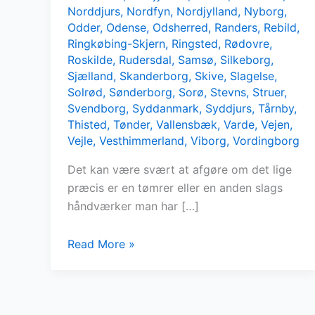
Norddjurs
,
Nordfyn
,
Nordjylland
,
Nyborg
,
Odder
,
Odense
,
Odsherred
,
Randers
,
Rebild
,
Ringkøbing-Skjern
,
Ringsted
,
Rødovre
,
Roskilde
,
Rudersdal
,
Samsø
,
Silkeborg
,
Sjælland
,
Skanderborg
,
Skive
,
Slagelse
,
Solrød
,
Sønderborg
,
Sorø
,
Stevns
,
Struer
,
Svendborg
,
Syddanmark
,
Syddjurs
,
Tårnby
,
Thisted
,
Tønder
,
Vallensbæk
,
Varde
,
Vejen
,
Vejle
,
Vesthimmerland
,
Viborg
,
Vordingborg
Det kan være svært at afgøre om det lige
præcis er en tømrer eller en anden slags
håndværker man har […]
Mangler
Read More »
du
en
tømrer?