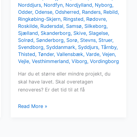
Norddjurs
,
Nordfyn
,
Nordjylland
,
Nyborg
,
Odder
,
Odense
,
Odsherred
,
Randers
,
Rebild
,
Ringkøbing-Skjern
,
Ringsted
,
Rødovre
,
Roskilde
,
Rudersdal
,
Samsø
,
Silkeborg
,
Sjælland
,
Skanderborg
,
Skive
,
Slagelse
,
Solrød
,
Sønderborg
,
Sorø
,
Stevns
,
Struer
,
Svendborg
,
Syddanmark
,
Syddjurs
,
Tårnby
,
Thisted
,
Tønder
,
Vallensbæk
,
Varde
,
Vejen
,
Vejle
,
Vesthimmerland
,
Viborg
,
Vordingborg
Har du et større eller mindre projekt, du
skal have lavet. Skal overetagen
renoveres? Er det tid til at få
Find
Read More »
tømrere
i
nærheden