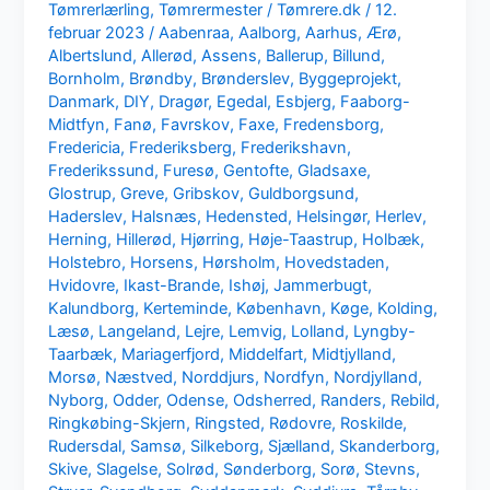
Tømrerlærling
,
Tømrermester
/
Tømrere.dk
/
12.
februar 2023
/
Aabenraa
,
Aalborg
,
Aarhus
,
Ærø
,
Albertslund
,
Allerød
,
Assens
,
Ballerup
,
Billund
,
Bornholm
,
Brøndby
,
Brønderslev
,
Byggeprojekt
,
Danmark
,
DIY
,
Dragør
,
Egedal
,
Esbjerg
,
Faaborg-
Midtfyn
,
Fanø
,
Favrskov
,
Faxe
,
Fredensborg
,
Fredericia
,
Frederiksberg
,
Frederikshavn
,
Frederikssund
,
Furesø
,
Gentofte
,
Gladsaxe
,
Glostrup
,
Greve
,
Gribskov
,
Guldborgsund
,
Haderslev
,
Halsnæs
,
Hedensted
,
Helsingør
,
Herlev
,
Herning
,
Hillerød
,
Hjørring
,
Høje-Taastrup
,
Holbæk
,
Holstebro
,
Horsens
,
Hørsholm
,
Hovedstaden
,
Hvidovre
,
Ikast-Brande
,
Ishøj
,
Jammerbugt
,
Kalundborg
,
Kerteminde
,
København
,
Køge
,
Kolding
,
Læsø
,
Langeland
,
Lejre
,
Lemvig
,
Lolland
,
Lyngby-
Taarbæk
,
Mariagerfjord
,
Middelfart
,
Midtjylland
,
Morsø
,
Næstved
,
Norddjurs
,
Nordfyn
,
Nordjylland
,
Nyborg
,
Odder
,
Odense
,
Odsherred
,
Randers
,
Rebild
,
Ringkøbing-Skjern
,
Ringsted
,
Rødovre
,
Roskilde
,
Rudersdal
,
Samsø
,
Silkeborg
,
Sjælland
,
Skanderborg
,
Skive
,
Slagelse
,
Solrød
,
Sønderborg
,
Sorø
,
Stevns
,