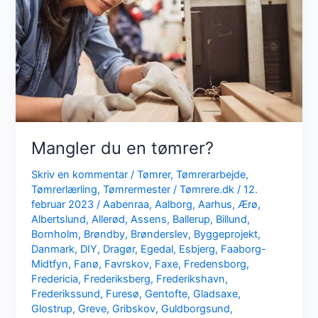
Mangler du en tømrer?
Skriv en kommentar
/
Tømrer
,
Tømrerarbejde
,
Tømrerlærling
,
Tømrermester
/
Tømrere.dk
/
12.
februar 2023
/
Aabenraa
,
Aalborg
,
Aarhus
,
Ærø
,
Albertslund
,
Allerød
,
Assens
,
Ballerup
,
Billund
,
Bornholm
,
Brøndby
,
Brønderslev
,
Byggeprojekt
,
Danmark
,
DIY
,
Dragør
,
Egedal
,
Esbjerg
,
Faaborg-
Midtfyn
,
Fanø
,
Favrskov
,
Faxe
,
Fredensborg
,
Fredericia
,
Frederiksberg
,
Frederikshavn
,
Frederikssund
,
Furesø
,
Gentofte
,
Gladsaxe
,
Glostrup
,
Greve
,
Gribskov
,
Guldborgsund
,