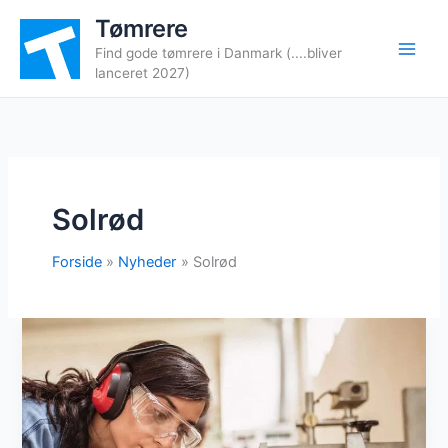
Gå
Tømrere
til
Find gode tømrere i Danmark (....bliver
indholdet
lanceret 2027)
Solrød
Forside
Nyheder
Solrød