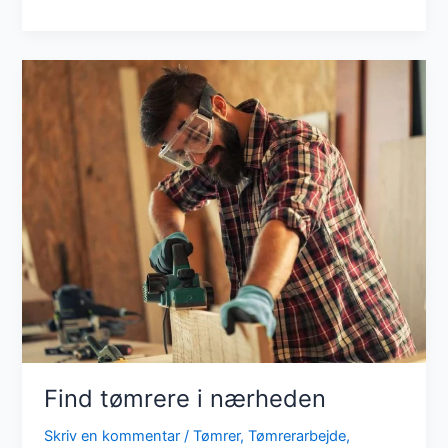
du
en
tømrer?
Find tømrere i nærheden
Skriv en kommentar
/
Tømrer
,
Tømrerarbejde
,