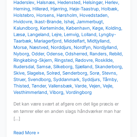
Haderslev
,
Halsnæs
,
Hedensted
,
Helsingør
,
Herlev
,
Herning
,
Hillerød
,
Hjørring
,
Høje-Taastrup
,
Holbæk
,
Holstebro
,
Horsens
,
Hørsholm
,
Hovedstaden
,
Hvidovre
,
Ikast-Brande
,
Ishøj
,
Jammerbugt
,
Kalundborg
,
Kerteminde
,
København
,
Køge
,
Kolding
,
Læsø
,
Langeland
,
Lejre
,
Lemvig
,
Lolland
,
Lyngby-
Taarbæk
,
Mariagerfjord
,
Middelfart
,
Midtjylland
,
Morsø
,
Næstved
,
Norddjurs
,
Nordfyn
,
Nordjylland
,
Nyborg
,
Odder
,
Odense
,
Odsherred
,
Randers
,
Rebild
,
Ringkøbing-Skjern
,
Ringsted
,
Rødovre
,
Roskilde
,
Rudersdal
,
Samsø
,
Silkeborg
,
Sjælland
,
Skanderborg
,
Skive
,
Slagelse
,
Solrød
,
Sønderborg
,
Sorø
,
Stevns
,
Struer
,
Svendborg
,
Syddanmark
,
Syddjurs
,
Tårnby
,
Thisted
,
Tønder
,
Vallensbæk
,
Varde
,
Vejen
,
Vejle
,
Vesthimmerland
,
Viborg
,
Vordingborg
Det kan være svært at afgøre om det lige præcis er
en tømrer eller en anden slags håndværker man har
[…]
Mangler
Read More »