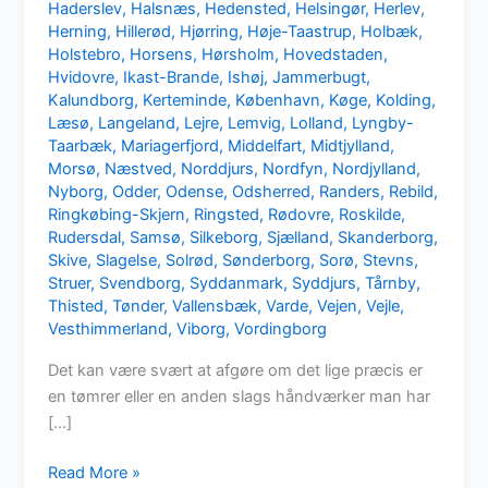
Haderslev
,
Halsnæs
,
Hedensted
,
Helsingør
,
Herlev
,
Herning
,
Hillerød
,
Hjørring
,
Høje-Taastrup
,
Holbæk
,
Holstebro
,
Horsens
,
Hørsholm
,
Hovedstaden
,
Hvidovre
,
Ikast-Brande
,
Ishøj
,
Jammerbugt
,
Kalundborg
,
Kerteminde
,
København
,
Køge
,
Kolding
,
Læsø
,
Langeland
,
Lejre
,
Lemvig
,
Lolland
,
Lyngby-
Taarbæk
,
Mariagerfjord
,
Middelfart
,
Midtjylland
,
Morsø
,
Næstved
,
Norddjurs
,
Nordfyn
,
Nordjylland
,
Nyborg
,
Odder
,
Odense
,
Odsherred
,
Randers
,
Rebild
,
Ringkøbing-Skjern
,
Ringsted
,
Rødovre
,
Roskilde
,
Rudersdal
,
Samsø
,
Silkeborg
,
Sjælland
,
Skanderborg
,
Skive
,
Slagelse
,
Solrød
,
Sønderborg
,
Sorø
,
Stevns
,
Struer
,
Svendborg
,
Syddanmark
,
Syddjurs
,
Tårnby
,
Thisted
,
Tønder
,
Vallensbæk
,
Varde
,
Vejen
,
Vejle
,
Vesthimmerland
,
Viborg
,
Vordingborg
Det kan være svært at afgøre om det lige præcis er
en tømrer eller en anden slags håndværker man har
[…]
Mangler
Read More »