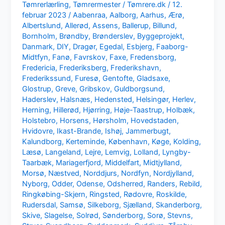
Tømrerlærling
,
Tømrermester
/
Tømrere.dk
/
12.
februar 2023
/
Aabenraa
,
Aalborg
,
Aarhus
,
Ærø
,
Albertslund
,
Allerød
,
Assens
,
Ballerup
,
Billund
,
Bornholm
,
Brøndby
,
Brønderslev
,
Byggeprojekt
,
Danmark
,
DIY
,
Dragør
,
Egedal
,
Esbjerg
,
Faaborg-
Midtfyn
,
Fanø
,
Favrskov
,
Faxe
,
Fredensborg
,
Fredericia
,
Frederiksberg
,
Frederikshavn
,
Frederikssund
,
Furesø
,
Gentofte
,
Gladsaxe
,
Glostrup
,
Greve
,
Gribskov
,
Guldborgsund
,
Haderslev
,
Halsnæs
,
Hedensted
,
Helsingør
,
Herlev
,
Herning
,
Hillerød
,
Hjørring
,
Høje-Taastrup
,
Holbæk
,
Holstebro
,
Horsens
,
Hørsholm
,
Hovedstaden
,
Hvidovre
,
Ikast-Brande
,
Ishøj
,
Jammerbugt
,
Kalundborg
,
Kerteminde
,
København
,
Køge
,
Kolding
,
Læsø
,
Langeland
,
Lejre
,
Lemvig
,
Lolland
,
Lyngby-
Taarbæk
,
Mariagerfjord
,
Middelfart
,
Midtjylland
,
Morsø
,
Næstved
,
Norddjurs
,
Nordfyn
,
Nordjylland
,
Nyborg
,
Odder
,
Odense
,
Odsherred
,
Randers
,
Rebild
,
Ringkøbing-Skjern
,
Ringsted
,
Rødovre
,
Roskilde
,
Rudersdal
,
Samsø
,
Silkeborg
,
Sjælland
,
Skanderborg
,
Skive
,
Slagelse
,
Solrød
,
Sønderborg
,
Sorø
,
Stevns
,