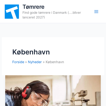
Gå
Tømrere
til
Find gode tømrere i Danmark (....bliver
indholdet
lanceret 2027)
København
Forside
Nyheder
København