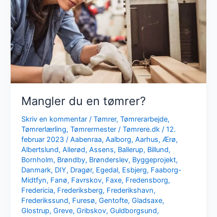
Mangler du en tømrer?
Skriv en kommentar
/
Tømrer
,
Tømrerarbejde
,
Tømrerlærling
,
Tømrermester
/
Tømrere.dk
/
12.
februar 2023
/
Aabenraa
,
Aalborg
,
Aarhus
,
Ærø
,
Albertslund
,
Allerød
,
Assens
,
Ballerup
,
Billund
,
Bornholm
,
Brøndby
,
Brønderslev
,
Byggeprojekt
,
Danmark
,
DIY
,
Dragør
,
Egedal
,
Esbjerg
,
Faaborg-
Midtfyn
,
Fanø
,
Favrskov
,
Faxe
,
Fredensborg
,
Fredericia
,
Frederiksberg
,
Frederikshavn
,
Frederikssund
,
Furesø
,
Gentofte
,
Gladsaxe
,
Glostrup
,
Greve
,
Gribskov
,
Guldborgsund
,