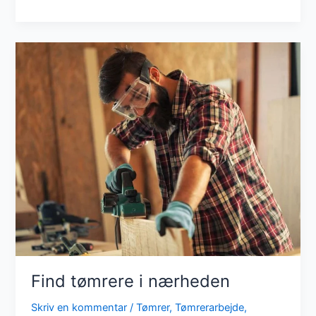
du
en
tømrer?
Find tømrere i nærheden
Skriv en kommentar
/
Tømrer
,
Tømrerarbejde
,