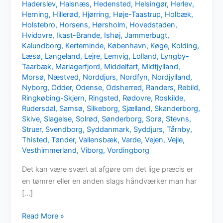
Haderslev
,
Halsnæs
,
Hedensted
,
Helsingør
,
Herlev
,
Herning
,
Hillerød
,
Hjørring
,
Høje-Taastrup
,
Holbæk
,
Holstebro
,
Horsens
,
Hørsholm
,
Hovedstaden
,
Hvidovre
,
Ikast-Brande
,
Ishøj
,
Jammerbugt
,
Kalundborg
,
Kerteminde
,
København
,
Køge
,
Kolding
,
Læsø
,
Langeland
,
Lejre
,
Lemvig
,
Lolland
,
Lyngby-
Taarbæk
,
Mariagerfjord
,
Middelfart
,
Midtjylland
,
Morsø
,
Næstved
,
Norddjurs
,
Nordfyn
,
Nordjylland
,
Nyborg
,
Odder
,
Odense
,
Odsherred
,
Randers
,
Rebild
,
Ringkøbing-Skjern
,
Ringsted
,
Rødovre
,
Roskilde
,
Rudersdal
,
Samsø
,
Silkeborg
,
Sjælland
,
Skanderborg
,
Skive
,
Slagelse
,
Solrød
,
Sønderborg
,
Sorø
,
Stevns
,
Struer
,
Svendborg
,
Syddanmark
,
Syddjurs
,
Tårnby
,
Thisted
,
Tønder
,
Vallensbæk
,
Varde
,
Vejen
,
Vejle
,
Vesthimmerland
,
Viborg
,
Vordingborg
Det kan være svært at afgøre om det lige præcis er
en tømrer eller en anden slags håndværker man har
[…]
Mangler
Read More »