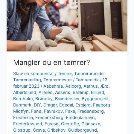
Mangler du en tømrer?
Skriv en kommentar
/
Tømrer
,
Tømrerarbejde
,
Tømrerlærling
,
Tømrermester
/
Tømrere.dk
/
12.
februar 2023
/
Aabenraa
,
Aalborg
,
Aarhus
,
Ærø
,
Albertslund
,
Allerød
,
Assens
,
Ballerup
,
Billund
,
Bornholm
,
Brøndby
,
Brønderslev
,
Byggeprojekt
,
Danmark
,
DIY
,
Dragør
,
Egedal
,
Esbjerg
,
Faaborg-
Midtfyn
,
Fanø
,
Favrskov
,
Faxe
,
Fredensborg
,
Fredericia
,
Frederiksberg
,
Frederikshavn
,
Frederikssund
,
Furesø
,
Gentofte
,
Gladsaxe
,
Glostrup
,
Greve
,
Gribskov
,
Guldborgsund
,