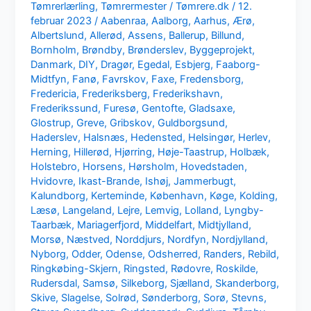
Tømrerlærling
,
Tømrermester
/
Tømrere.dk
/
12.
februar 2023
/
Aabenraa
,
Aalborg
,
Aarhus
,
Ærø
,
Albertslund
,
Allerød
,
Assens
,
Ballerup
,
Billund
,
Bornholm
,
Brøndby
,
Brønderslev
,
Byggeprojekt
,
Danmark
,
DIY
,
Dragør
,
Egedal
,
Esbjerg
,
Faaborg-
Midtfyn
,
Fanø
,
Favrskov
,
Faxe
,
Fredensborg
,
Fredericia
,
Frederiksberg
,
Frederikshavn
,
Frederikssund
,
Furesø
,
Gentofte
,
Gladsaxe
,
Glostrup
,
Greve
,
Gribskov
,
Guldborgsund
,
Haderslev
,
Halsnæs
,
Hedensted
,
Helsingør
,
Herlev
,
Herning
,
Hillerød
,
Hjørring
,
Høje-Taastrup
,
Holbæk
,
Holstebro
,
Horsens
,
Hørsholm
,
Hovedstaden
,
Hvidovre
,
Ikast-Brande
,
Ishøj
,
Jammerbugt
,
Kalundborg
,
Kerteminde
,
København
,
Køge
,
Kolding
,
Læsø
,
Langeland
,
Lejre
,
Lemvig
,
Lolland
,
Lyngby-
Taarbæk
,
Mariagerfjord
,
Middelfart
,
Midtjylland
,
Morsø
,
Næstved
,
Norddjurs
,
Nordfyn
,
Nordjylland
,
Nyborg
,
Odder
,
Odense
,
Odsherred
,
Randers
,
Rebild
,
Ringkøbing-Skjern
,
Ringsted
,
Rødovre
,
Roskilde
,
Rudersdal
,
Samsø
,
Silkeborg
,
Sjælland
,
Skanderborg
,
Skive
,
Slagelse
,
Solrød
,
Sønderborg
,
Sorø
,
Stevns
,