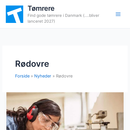
Gå
Tømrere
til
Find gode tømrere i Danmark (....bliver
indholdet
lanceret 2027)
Rødovre
Forside
Nyheder
Rødovre