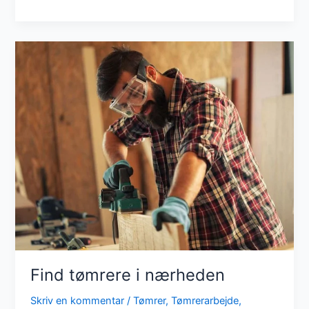
du
en
tømrer?
Find tømrere i nærheden
Skriv en kommentar
/
Tømrer
,
Tømrerarbejde
,