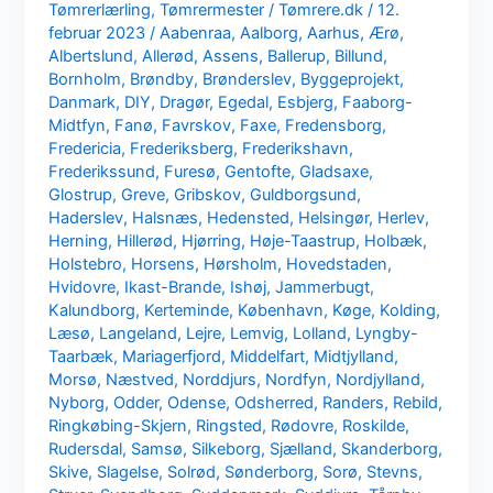
Tømrerlærling
,
Tømrermester
/
Tømrere.dk
/
12.
februar 2023
/
Aabenraa
,
Aalborg
,
Aarhus
,
Ærø
,
Albertslund
,
Allerød
,
Assens
,
Ballerup
,
Billund
,
Bornholm
,
Brøndby
,
Brønderslev
,
Byggeprojekt
,
Danmark
,
DIY
,
Dragør
,
Egedal
,
Esbjerg
,
Faaborg-
Midtfyn
,
Fanø
,
Favrskov
,
Faxe
,
Fredensborg
,
Fredericia
,
Frederiksberg
,
Frederikshavn
,
Frederikssund
,
Furesø
,
Gentofte
,
Gladsaxe
,
Glostrup
,
Greve
,
Gribskov
,
Guldborgsund
,
Haderslev
,
Halsnæs
,
Hedensted
,
Helsingør
,
Herlev
,
Herning
,
Hillerød
,
Hjørring
,
Høje-Taastrup
,
Holbæk
,
Holstebro
,
Horsens
,
Hørsholm
,
Hovedstaden
,
Hvidovre
,
Ikast-Brande
,
Ishøj
,
Jammerbugt
,
Kalundborg
,
Kerteminde
,
København
,
Køge
,
Kolding
,
Læsø
,
Langeland
,
Lejre
,
Lemvig
,
Lolland
,
Lyngby-
Taarbæk
,
Mariagerfjord
,
Middelfart
,
Midtjylland
,
Morsø
,
Næstved
,
Norddjurs
,
Nordfyn
,
Nordjylland
,
Nyborg
,
Odder
,
Odense
,
Odsherred
,
Randers
,
Rebild
,
Ringkøbing-Skjern
,
Ringsted
,
Rødovre
,
Roskilde
,
Rudersdal
,
Samsø
,
Silkeborg
,
Sjælland
,
Skanderborg
,
Skive
,
Slagelse
,
Solrød
,
Sønderborg
,
Sorø
,
Stevns
,