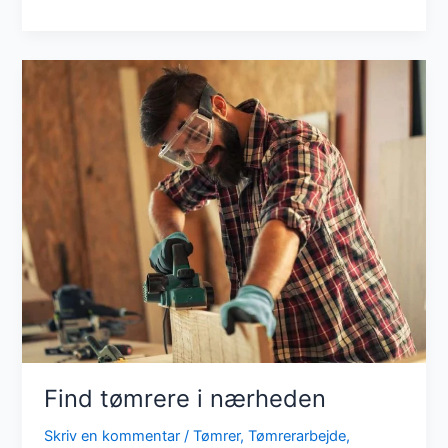
du
en
tømrer?
Find tømrere i nærheden
Skriv en kommentar
/
Tømrer
,
Tømrerarbejde
,