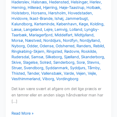
Haderslev
,
Halsnæs
,
Hedensted
,
Helsingør
,
Herlev
,
Herning
,
Hillerød
,
Hjørring
,
Høje-Taastrup
,
Holbæk
,
Holstebro
,
Horsens
,
Hørsholm
,
Hovedstaden
,
Hvidovre
,
Ikast-Brande
,
Ishøj
,
Jammerbugt
,
Kalundborg
,
Kerteminde
,
København
,
Køge
,
Kolding
,
Læsø
,
Langeland
,
Lejre
,
Lemvig
,
Lolland
,
Lyngby-
Taarbæk
,
Mariagerfjord
,
Middelfart
,
Midtjylland
,
Morsø
,
Næstved
,
Norddjurs
,
Nordfyn
,
Nordjylland
,
Nyborg
,
Odder
,
Odense
,
Odsherred
,
Randers
,
Rebild
,
Ringkøbing-Skjern
,
Ringsted
,
Rødovre
,
Roskilde
,
Rudersdal
,
Samsø
,
Silkeborg
,
Sjælland
,
Skanderborg
,
Skive
,
Slagelse
,
Solrød
,
Sønderborg
,
Sorø
,
Stevns
,
Struer
,
Svendborg
,
Syddanmark
,
Syddjurs
,
Tårnby
,
Thisted
,
Tønder
,
Vallensbæk
,
Varde
,
Vejen
,
Vejle
,
Vesthimmerland
,
Viborg
,
Vordingborg
Det kan være svært at afgøre om det lige præcis er
en tømrer eller en anden slags håndværker man har
[…]
Mangler
Read More »