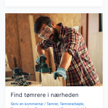
du
en
tømrer?
Find tømrere i nærheden
Skriv en kommentar
/
Tømrer
,
Tømrerarbejde
,