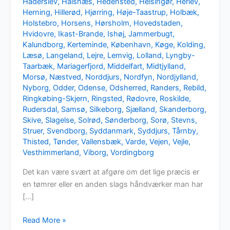
Haderslev
,
Halsnæs
,
Hedensted
,
Helsingør
,
Herlev
,
Herning
,
Hillerød
,
Hjørring
,
Høje-Taastrup
,
Holbæk
,
Holstebro
,
Horsens
,
Hørsholm
,
Hovedstaden
,
Hvidovre
,
Ikast-Brande
,
Ishøj
,
Jammerbugt
,
Kalundborg
,
Kerteminde
,
København
,
Køge
,
Kolding
,
Læsø
,
Langeland
,
Lejre
,
Lemvig
,
Lolland
,
Lyngby-
Taarbæk
,
Mariagerfjord
,
Middelfart
,
Midtjylland
,
Morsø
,
Næstved
,
Norddjurs
,
Nordfyn
,
Nordjylland
,
Nyborg
,
Odder
,
Odense
,
Odsherred
,
Randers
,
Rebild
,
Ringkøbing-Skjern
,
Ringsted
,
Rødovre
,
Roskilde
,
Rudersdal
,
Samsø
,
Silkeborg
,
Sjælland
,
Skanderborg
,
Skive
,
Slagelse
,
Solrød
,
Sønderborg
,
Sorø
,
Stevns
,
Struer
,
Svendborg
,
Syddanmark
,
Syddjurs
,
Tårnby
,
Thisted
,
Tønder
,
Vallensbæk
,
Varde
,
Vejen
,
Vejle
,
Vesthimmerland
,
Viborg
,
Vordingborg
Det kan være svært at afgøre om det lige præcis er
en tømrer eller en anden slags håndværker man har
[…]
Mangler
Read More »