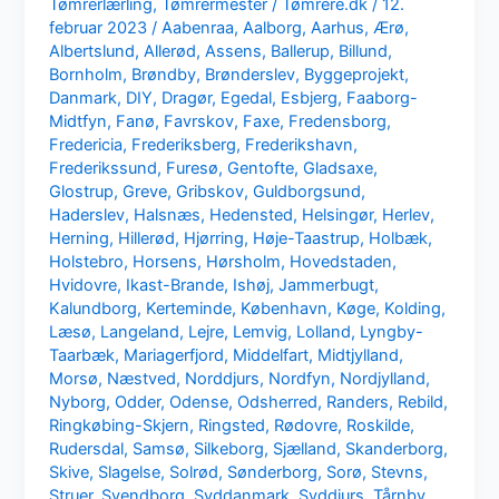
Tømrerlærling
,
Tømrermester
/
Tømrere.dk
/
12.
februar 2023
/
Aabenraa
,
Aalborg
,
Aarhus
,
Ærø
,
Albertslund
,
Allerød
,
Assens
,
Ballerup
,
Billund
,
Bornholm
,
Brøndby
,
Brønderslev
,
Byggeprojekt
,
Danmark
,
DIY
,
Dragør
,
Egedal
,
Esbjerg
,
Faaborg-
Midtfyn
,
Fanø
,
Favrskov
,
Faxe
,
Fredensborg
,
Fredericia
,
Frederiksberg
,
Frederikshavn
,
Frederikssund
,
Furesø
,
Gentofte
,
Gladsaxe
,
Glostrup
,
Greve
,
Gribskov
,
Guldborgsund
,
Haderslev
,
Halsnæs
,
Hedensted
,
Helsingør
,
Herlev
,
Herning
,
Hillerød
,
Hjørring
,
Høje-Taastrup
,
Holbæk
,
Holstebro
,
Horsens
,
Hørsholm
,
Hovedstaden
,
Hvidovre
,
Ikast-Brande
,
Ishøj
,
Jammerbugt
,
Kalundborg
,
Kerteminde
,
København
,
Køge
,
Kolding
,
Læsø
,
Langeland
,
Lejre
,
Lemvig
,
Lolland
,
Lyngby-
Taarbæk
,
Mariagerfjord
,
Middelfart
,
Midtjylland
,
Morsø
,
Næstved
,
Norddjurs
,
Nordfyn
,
Nordjylland
,
Nyborg
,
Odder
,
Odense
,
Odsherred
,
Randers
,
Rebild
,
Ringkøbing-Skjern
,
Ringsted
,
Rødovre
,
Roskilde
,
Rudersdal
,
Samsø
,
Silkeborg
,
Sjælland
,
Skanderborg
,
Skive
,
Slagelse
,
Solrød
,
Sønderborg
,
Sorø
,
Stevns
,
Struer
,
Svendborg
,
Syddanmark
,
Syddjurs
,
Tårnby
,