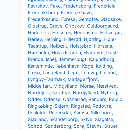
Favrskov
,
Faxe
,
Fredensborg
,
Fredericia
,
Frederiksberg
,
Frederikshavn
,
Frederikssund
,
Furesø
,
Gentofte
,
Gladsaxe
,
Glostrup
,
Greve
,
Gribskov
,
Guldborgsund
,
Haderslev
,
Halsnæs
,
Hedensted
,
Helsingør
,
Herlev
,
Herning
,
Hillerød
,
Hjørring
,
Høje-
Taastrup
,
Holbæk
,
Holstebro
,
Horsens
,
Hørsholm
,
Hovedstaden
,
Hvidovre
,
Ikast-
Brande
,
Ishøj
,
Jammerbugt
,
Kalundborg
,
Kerteminde
,
København
,
Køge
,
Kolding
,
Læsø
,
Langeland
,
Lejre
,
Lemvig
,
Lolland
,
Lyngby-Taarbæk
,
Mariagerfjord
,
Middelfart
,
Midtjylland
,
Morsø
,
Næstved
,
Norddjurs
,
Nordfyn
,
Nordjylland
,
Nyborg
,
Odder
,
Odense
,
Odsherred
,
Randers
,
Rebild
,
Ringkøbing-Skjern
,
Ringsted
,
Rødovre
,
Roskilde
,
Rudersdal
,
Samsø
,
Silkeborg
,
Sjælland
,
Skanderborg
,
Skive
,
Slagelse
,
Solrød
,
Sønderborg
,
Sorø
,
Stevns
,
Struer
,