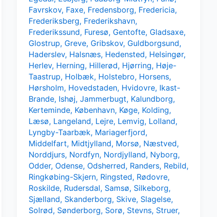
Favrskov
,
Faxe
,
Fredensborg
,
Fredericia
,
Frederiksberg
,
Frederikshavn
,
Frederikssund
,
Furesø
,
Gentofte
,
Gladsaxe
,
Glostrup
,
Greve
,
Gribskov
,
Guldborgsund
,
Haderslev
,
Halsnæs
,
Hedensted
,
Helsingør
,
Herlev
,
Herning
,
Hillerød
,
Hjørring
,
Høje-
Taastrup
,
Holbæk
,
Holstebro
,
Horsens
,
Hørsholm
,
Hovedstaden
,
Hvidovre
,
Ikast-
Brande
,
Ishøj
,
Jammerbugt
,
Kalundborg
,
Kerteminde
,
København
,
Køge
,
Kolding
,
Læsø
,
Langeland
,
Lejre
,
Lemvig
,
Lolland
,
Lyngby-Taarbæk
,
Mariagerfjord
,
Middelfart
,
Midtjylland
,
Morsø
,
Næstved
,
Norddjurs
,
Nordfyn
,
Nordjylland
,
Nyborg
,
Odder
,
Odense
,
Odsherred
,
Randers
,
Rebild
,
Ringkøbing-Skjern
,
Ringsted
,
Rødovre
,
Roskilde
,
Rudersdal
,
Samsø
,
Silkeborg
,
Sjælland
,
Skanderborg
,
Skive
,
Slagelse
,
Solrød
,
Sønderborg
,
Sorø
,
Stevns
,
Struer
,