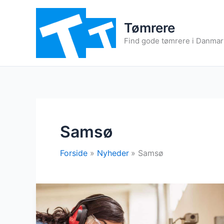
Gå
til
Tømrere
indholdet
Find gode tømrere i Danmark 
Samsø
Forside
Nyheder
Samsø