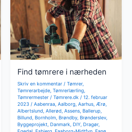
Find tømrere i nærheden
Skriv en kommentar
/
Tømrer
,
Tømrerarbejde
,
Tømrerlærling
,
Tømrermester
/
Tømrere.dk
/
12. februar
2023
/
Aabenraa
,
Aalborg
,
Aarhus
,
Ærø
,
Albertslund
,
Allerød
,
Assens
,
Ballerup
,
Billund
,
Bornholm
,
Brøndby
,
Brønderslev
,
Byggeprojekt
,
Danmark
,
DIY
,
Dragør
,
Egedal
,
Esbjerg
,
Faaborg-Midtfyn
,
Fanø
,