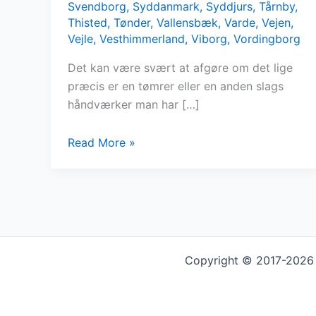
Svendborg
,
Syddanmark
,
Syddjurs
,
Tårnby
,
Thisted
,
Tønder
,
Vallensbæk
,
Varde
,
Vejen
,
Vejle
,
Vesthimmerland
,
Viborg
,
Vordingborg
Det kan være svært at afgøre om det lige
præcis er en tømrer eller en anden slags
håndværker man har […]
Mangler
Read More »
du
en
tømrer?
Copyright © 2017-2026 