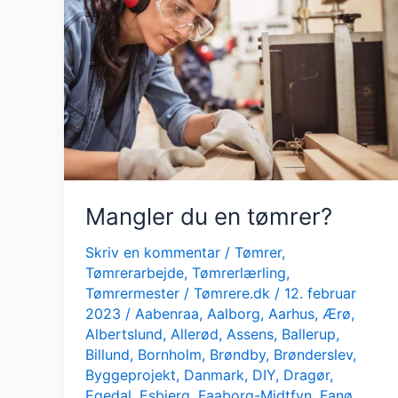
Mangler du en tømrer?
Skriv en kommentar
/
Tømrer
,
Tømrerarbejde
,
Tømrerlærling
,
Tømrermester
/
Tømrere.dk
/
12. februar
2023
/
Aabenraa
,
Aalborg
,
Aarhus
,
Ærø
,
Albertslund
,
Allerød
,
Assens
,
Ballerup
,
Billund
,
Bornholm
,
Brøndby
,
Brønderslev
,
Byggeprojekt
,
Danmark
,
DIY
,
Dragør
,
Egedal
,
Esbjerg
,
Faaborg-Midtfyn
,
Fanø
,