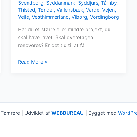
Svendborg
,
Syddanmark
,
Syddjurs
,
Tårnby
,
Thisted
,
Tønder
,
Vallensbæk
,
Varde
,
Vejen
,
Vejle
,
Vesthimmerland
,
Viborg
,
Vordingborg
Har du et større eller mindre projekt, du
skal have lavet. Skal overetagen
renoveres? Er det tid til at få
Find
Read More »
tømrere
i
nærheden
Tømrere | Udviklet af
WEBBUREAU
| Bygget med
WordPr