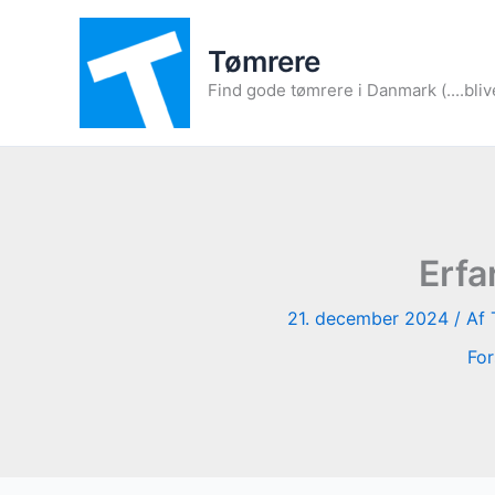
Gå
til
Tømrere
indholdet
Find gode tømrere i Danmark (....bliv
Erfa
21. december 2024
/ Af
For