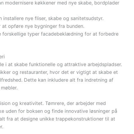
an modernisere køkkener med nye skabe, bordplader
n installere nye fliser, skabe og sanitetsudstyr.
r at opføre nye bygninger fra bunden.
re forskellige typer facadebeklædning for at forbedre
eri
le i at skabe funktionelle og attraktive arbejdspladser.
ker og restauranter, hvor det er vigtigt at skabe et
fredshed. Dette kan inkludere alt fra indretning af
 møbler.
sion og kreativitet. Tømrere, der arbejder med
nke uden for boksen og finde innovative løsninger på
t fra at designe unikke trappekonstruktioner til at
r.