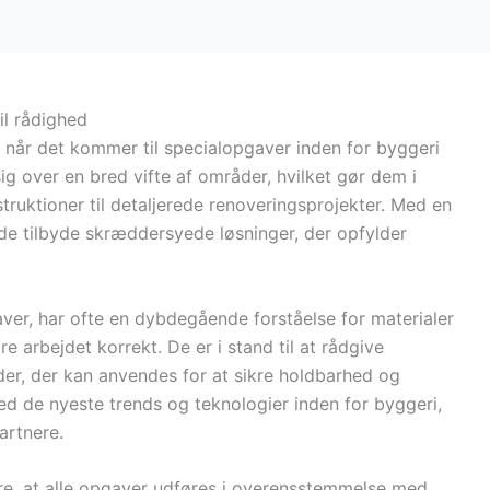
l rådighed
, når det kommer til specialopgaver inden for byggeri
g over en bred vifte af områder, hvilket gør dem i
struktioner til detaljerede renoveringsprojekter. Med en
de tilbyde skræddersyede løsninger, der opfylder
aver, har ofte en dybdegående forståelse for materialer
e arbejdet korrekt. De er i stand til at rådgive
r, der kan anvendes for at sikre holdbarhed og
d de nyeste trends og teknologier inden for byggeri,
artnere.
ikre, at alle opgaver udføres i overensstemmelse med