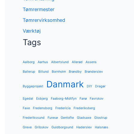
Tømrermester
Tømrervirksomhed
Værktøj
Tags
Aalborg
Aarhus
Albertslund
Allerød
Assens
Ballerup
Billund
Bornholm
Brøndby
Brønderslev
Danmark
Byggeprojekt
DIY
Dragør
Egedal
Esbjerg
Faaborg-Midtfyn
Fanø
Favrskov
Faxe
Fredensborg
Fredericia
Frederiksberg
Frederikssund
Furesø
Gentofte
Gladsaxe
Glostrup
Greve
Gribskov
Guldborgsund
Haderslev
Halsnæs