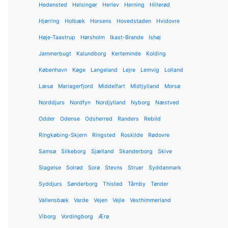
Hedensted
Helsingør
Herlev
Herning
Hillerød
Hjørring
Holbæk
Horsens
Hovedstaden
Hvidovre
Høje-Taastrup
Hørsholm
Ikast-Brande
Ishøj
Jammerbugt
Kalundborg
Kerteminde
Kolding
København
Køge
Langeland
Lejre
Lemvig
Lolland
Læsø
Mariagerfjord
Middelfart
Midtjylland
Morsø
Norddjurs
Nordfyn
Nordjylland
Nyborg
Næstved
Odder
Odense
Odsherred
Randers
Rebild
Ringkøbing-Skjern
Ringsted
Roskilde
Rødovre
Samsø
Silkeborg
Sjælland
Skanderborg
Skive
Slagelse
Solrød
Sorø
Stevns
Struer
Syddanmark
Syddjurs
Sønderborg
Thisted
Tårnby
Tønder
Vallensbæk
Varde
Vejen
Vejle
Vesthimmerland
Viborg
Vordingborg
Ærø