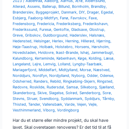
2023
/
Aabenraa
,
Aalborg
,
Aarhus
,
Ærø
,
Albertslund
,
Allerød
,
Assens
,
Ballerup
,
Billund
,
Bornholm
,
Brøndby
,
Brønderslev
,
Byggeprojekt
,
Danmark
,
DIY
,
Dragør
,
Egedal
,
Esbjerg
,
Faaborg-Midtfyn
,
Fanø
,
Favrskov
,
Faxe
,
Fredensborg
,
Fredericia
,
Frederiksberg
,
Frederikshavn
,
Frederikssund
,
Furesø
,
Gentofte
,
Gladsaxe
,
Glostrup
,
Greve
,
Gribskov
,
Guldborgsund
,
Haderslev
,
Halsnæs
,
Hedensted
,
Helsingør
,
Herlev
,
Herning
,
Hillerød
,
Hjørring
,
Høje-Taastrup
,
Holbæk
,
Holstebro
,
Horsens
,
Hørsholm
,
Hovedstaden
,
Hvidovre
,
Ikast-Brande
,
Ishøj
,
Jammerbugt
,
Kalundborg
,
Kerteminde
,
København
,
Køge
,
Kolding
,
Læsø
,
Langeland
,
Lejre
,
Lemvig
,
Lolland
,
Lyngby-Taarbæk
,
Mariagerfjord
,
Middelfart
,
Midtjylland
,
Morsø
,
Næstved
,
Norddjurs
,
Nordfyn
,
Nordjylland
,
Nyborg
,
Odder
,
Odense
,
Odsherred
,
Randers
,
Rebild
,
Ringkøbing-Skjern
,
Ringsted
,
Rødovre
,
Roskilde
,
Rudersdal
,
Samsø
,
Silkeborg
,
Sjælland
,
Skanderborg
,
Skive
,
Slagelse
,
Solrød
,
Sønderborg
,
Sorø
,
Stevns
,
Struer
,
Svendborg
,
Syddanmark
,
Syddjurs
,
Tårnby
,
Thisted
,
Tønder
,
Vallensbæk
,
Varde
,
Vejen
,
Vejle
,
Vesthimmerland
,
Viborg
,
Vordingborg
Har du et større eller mindre projekt, du skal have
lavet. Skal overetagen renoveres? Er det tid til at få