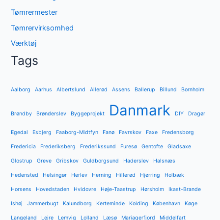
Tømrermester
Tømrervirksomhed
Værktøj
Tags
Aalborg
Aarhus
Albertslund
Allerød
Assens
Ballerup
Billund
Bornholm
Danmark
Brøndby
Brønderslev
Byggeprojekt
DIY
Dragør
Egedal
Esbjerg
Faaborg-Midtfyn
Fanø
Favrskov
Faxe
Fredensborg
Fredericia
Frederiksberg
Frederikssund
Furesø
Gentofte
Gladsaxe
Glostrup
Greve
Gribskov
Guldborgsund
Haderslev
Halsnæs
Hedensted
Helsingør
Herlev
Herning
Hillerød
Hjørring
Holbæk
Horsens
Hovedstaden
Hvidovre
Høje-Taastrup
Hørsholm
Ikast-Brande
Ishøj
Jammerbugt
Kalundborg
Kerteminde
Kolding
København
Køge
Langeland
Lejre
Lemvig
Lolland
Læsø
Mariagerfjord
Middelfart