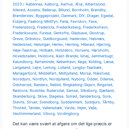
2023
/
Aabenraa
,
Aalborg
,
Aarhus
,
Ærø
,
Albertslund
,
Allerød
,
Assens
,
Ballerup
,
Billund
,
Bornholm
,
Brøndby
,
Brønderslev
,
Byggeprojekt
,
Danmark
,
DIY
,
Dragør
,
Egedal
,
Esbjerg
,
Faaborg-Midtfyn
,
Fanø
,
Favrskov
,
Faxe
,
Fredensborg
,
Fredericia
,
Frederiksberg
,
Frederikshavn
,
Frederikssund
,
Furesø
,
Gentofte
,
Gladsaxe
,
Glostrup
,
Greve
,
Gribskov
,
Guldborgsund
,
Haderslev
,
Halsnæs
,
Hedensted
,
Helsingør
,
Herlev
,
Herning
,
Hillerød
,
Hjørring
,
Høje-Taastrup
,
Holbæk
,
Holstebro
,
Horsens
,
Hørsholm
,
Hovedstaden
,
Hvidovre
,
Ikast-Brande
,
Ishøj
,
Jammerbugt
,
Kalundborg
,
Kerteminde
,
København
,
Køge
,
Kolding
,
Læsø
,
Langeland
,
Lejre
,
Lemvig
,
Lolland
,
Lyngby-Taarbæk
,
Mariagerfjord
,
Middelfart
,
Midtjylland
,
Morsø
,
Næstved
,
Norddjurs
,
Nordfyn
,
Nordjylland
,
Nyborg
,
Odder
,
Odense
,
Odsherred
,
Randers
,
Rebild
,
Ringkøbing-Skjern
,
Ringsted
,
Rødovre
,
Roskilde
,
Rudersdal
,
Samsø
,
Silkeborg
,
Sjælland
,
Skanderborg
,
Skive
,
Slagelse
,
Solrød
,
Sønderborg
,
Sorø
,
Stevns
,
Struer
,
Svendborg
,
Syddanmark
,
Syddjurs
,
Tårnby
,
Thisted
,
Tønder
,
Vallensbæk
,
Varde
,
Vejen
,
Vejle
,
Vesthimmerland
,
Viborg
,
Vordingborg
Det kan være svært at afgøre om det lige præcis er