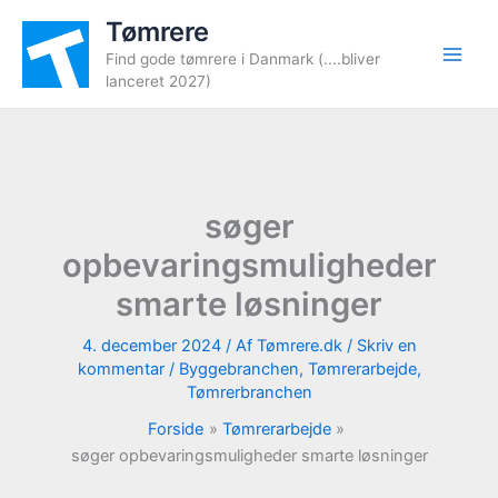
Gå
Tømrere
til
Find gode tømrere i Danmark (....bliver
indholdet
lanceret 2027)
søger
opbevaringsmuligheder
smarte løsninger
4. december 2024
/ Af
Tømrere.dk
/
Skriv en
kommentar
/
Byggebranchen
,
Tømrerarbejde
,
Tømrerbranchen
Forside
Tømrerarbejde
søger opbevaringsmuligheder smarte løsninger