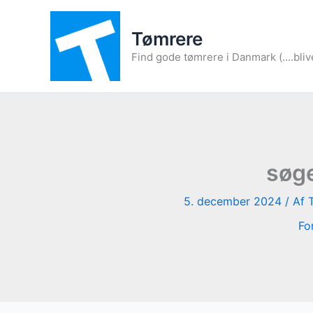
Gå
til
Tømrere
indholdet
Find gode tømrere i Danmark (....bliv
søge
5. december 2024
/ Af
Fo