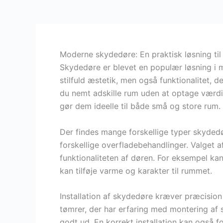
Moderne skydedøre: En praktisk løsning til
Skydedøre er blevet en populær løsning i m
stilfuld æstetik, men også funktionalitet, 
du nemt adskille rum uden at optage værdifu
gør dem ideelle til både små og store rum.
Der findes mange forskellige typer skyded
forskellige overfladebehandlinger. Valget 
funktionaliteten af døren. For eksempel ka
kan tilføje varme og karakter til rummet.
Installation af skydedøre kræver præcision 
tømrer, der har erfaring med montering af s
godt ud. En korrekt installation kan også f