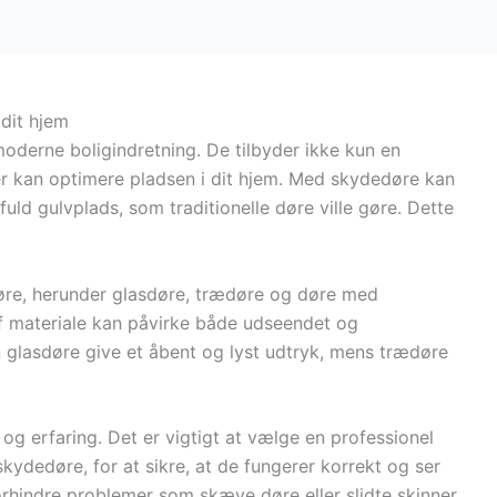
 dit hjem
oderne boligindretning. De tilbyder ikke kun en
der kan optimere pladsen i dit hjem. Med skydedøre kan
ld gulvplads, som traditionelle døre ville gøre. Dette
øre, herunder glasdøre, trædøre og døre med
af materiale kan påvirke både udseendet og
n glasdøre give et åbent og lyst udtryk, mens trædøre
og erfaring. Det er vigtigt at vælge en professionel
kydedøre, for at sikre, at de fungerer korrekt og ser
orhindre problemer som skæve døre eller slidte skinner.