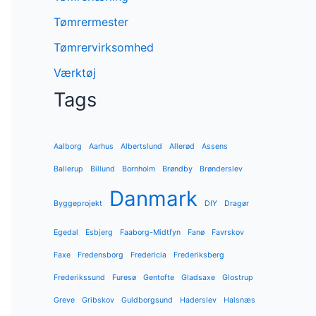
Tømrermester
Tømrervirksomhed
Værktøj
Tags
Aalborg
Aarhus
Albertslund
Allerød
Assens
Ballerup
Billund
Bornholm
Brøndby
Brønderslev
Danmark
Byggeprojekt
DIY
Dragør
Egedal
Esbjerg
Faaborg-Midtfyn
Fanø
Favrskov
Faxe
Fredensborg
Fredericia
Frederiksberg
Frederikssund
Furesø
Gentofte
Gladsaxe
Glostrup
Greve
Gribskov
Guldborgsund
Haderslev
Halsnæs