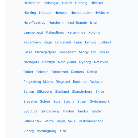
Hedensted
Helsingør
Herlev
Herning
Hillerød
Hjørring
Holbæk
Horsens
Hovedstaden
Hvidovre
Høje-Taastrup
Hørsholm
Ikast-Brande
Ishøj
Jammerbugt
Kalundborg
Kerteminde
Kolding
København
Køge
Langeland
Lejre
Lemvig
Lolland
Læsø
Mariagerfjord
Middelfart
Midtjylland
Morsø
Norddjurs
Nordfyn
Nordjylland
Nyborg
Næstved
Odder
Odense
Odsherred
Randers
Rebild
Ringkøbing-Skjern
Ringsted
Roskilde
Rødovre
Samsø
Silkeborg
Sjælland
Skanderborg
Skive
Slagelse
Solrød
Sorø
Stevns
Struer
Syddanmark
Syddjurs
Sønderborg
Thisted
Tårnby
Tønder
Vallensbæk
Varde
Vejen
Vejle
Vesthimmerland
Viborg
Vordingborg
Ærø