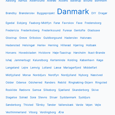
Aalborg
Aarhus
Albertslund
Allerød
Assens
Ballerup
Billund
Bornholm
Danmark
Brøndby
Brønderslev
Byggeprojekt
DIY
Dragør
Egedal
Esbjerg
Faaborg-Midtfyn
Fanø
Favrskov
Faxe
Fredensborg
Fredericia
Frederiksberg
Frederikssund
Furesø
Gentofte
Gladsaxe
Glostrup
Greve
Gribskov
Guldborgsund
Haderslev
Halsnæs
Hedensted
Helsingør
Herlev
Herning
Hillerød
Hjørring
Holbæk
Horsens
Hovedstaden
Hvidovre
Høje-Taastrup
Hørsholm
Ikast-Brande
Ishøj
Jammerbugt
Kalundborg
Kerteminde
Kolding
København
Køge
Langeland
Lejre
Lemvig
Lolland
Læsø
Mariagerfjord
Middelfart
Midtjylland
Morsø
Norddjurs
Nordfyn
Nordjylland
Nyborg
Næstved
Odder
Odense
Odsherred
Randers
Rebild
Ringkøbing-Skjern
Ringsted
Roskilde
Rødovre
Samsø
Silkeborg
Sjælland
Skanderborg
Skive
Slagelse
Solrød
Sorø
Stevns
Struer
Syddanmark
Syddjurs
Sønderborg
Thisted
Tårnby
Tønder
Vallensbæk
Varde
Vejen
Vejle
Vesthimmerland
Viborg
Vordingborg
Ærø