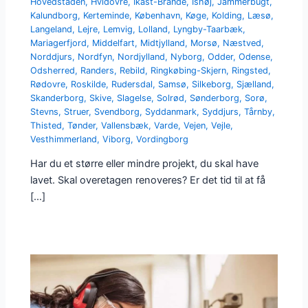
Hovedstaden
,
Hvidovre
,
Ikast-Brande
,
Ishøj
,
Jammerbugt
,
Kalundborg
,
Kerteminde
,
København
,
Køge
,
Kolding
,
Læsø
,
Langeland
,
Lejre
,
Lemvig
,
Lolland
,
Lyngby-Taarbæk
,
Mariagerfjord
,
Middelfart
,
Midtjylland
,
Morsø
,
Næstved
,
Norddjurs
,
Nordfyn
,
Nordjylland
,
Nyborg
,
Odder
,
Odense
,
Odsherred
,
Randers
,
Rebild
,
Ringkøbing-Skjern
,
Ringsted
,
Rødovre
,
Roskilde
,
Rudersdal
,
Samsø
,
Silkeborg
,
Sjælland
,
Skanderborg
,
Skive
,
Slagelse
,
Solrød
,
Sønderborg
,
Sorø
,
Stevns
,
Struer
,
Svendborg
,
Syddanmark
,
Syddjurs
,
Tårnby
,
Thisted
,
Tønder
,
Vallensbæk
,
Varde
,
Vejen
,
Vejle
,
Vesthimmerland
,
Viborg
,
Vordingborg
Har du et større eller mindre projekt, du skal have
lavet. Skal overetagen renoveres? Er det tid til at få
[…]