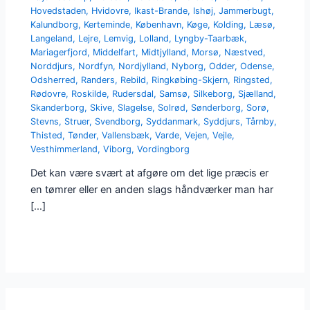
Hovedstaden
,
Hvidovre
,
Ikast-Brande
,
Ishøj
,
Jammerbugt
,
Kalundborg
,
Kerteminde
,
København
,
Køge
,
Kolding
,
Læsø
,
Langeland
,
Lejre
,
Lemvig
,
Lolland
,
Lyngby-Taarbæk
,
Mariagerfjord
,
Middelfart
,
Midtjylland
,
Morsø
,
Næstved
,
Norddjurs
,
Nordfyn
,
Nordjylland
,
Nyborg
,
Odder
,
Odense
,
Odsherred
,
Randers
,
Rebild
,
Ringkøbing-Skjern
,
Ringsted
,
Rødovre
,
Roskilde
,
Rudersdal
,
Samsø
,
Silkeborg
,
Sjælland
,
Skanderborg
,
Skive
,
Slagelse
,
Solrød
,
Sønderborg
,
Sorø
,
Stevns
,
Struer
,
Svendborg
,
Syddanmark
,
Syddjurs
,
Tårnby
,
Thisted
,
Tønder
,
Vallensbæk
,
Varde
,
Vejen
,
Vejle
,
Vesthimmerland
,
Viborg
,
Vordingborg
Det kan være svært at afgøre om det lige præcis er
en tømrer eller en anden slags håndværker man har
[…]