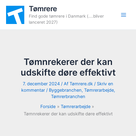
Gå
Tømrere
til
Find gode tømrere i Danmark (....bliver
indholdet
lanceret 2027)
Tømnrekerer der kan
udskifte døre effektivt
7. december 2024
/ Af
Tømrere.dk
/
Skriv en
kommentar
/
Byggebranchen
,
Tømrerarbejde
,
Tømrerbranchen
Forside
Tømrerarbejde
Tømnrekerer der kan udskifte døre effektivt