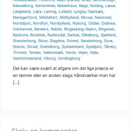
Kalundborg
,
Kerteminde
,
København
,
Køge
,
Kolding
,
Læsø
,
Langeland
,
Lejre
,
Lemvig
,
Lolland
,
Lyngby-Taarbæk
,
Mariagerfjord
,
Middelfart
,
Midtjylland
,
Morsø
,
Næstved
,
Norddjurs
,
Nordfyn
,
Nordjylland
,
Nyborg
,
Odder
,
Odense
,
Odsherred
,
Randers
,
Rebild
,
Ringkøbing-Skjern
,
Ringsted
,
Rødovre
,
Roskilde
,
Rudersdal
,
Samsø
,
Silkeborg
,
Sjælland
,
Skanderborg
,
Skive
,
Slagelse
,
Solrød
,
Sønderborg
,
Sorø
,
Stevns
,
Struer
,
Svendborg
,
Syddanmark
,
Syddjurs
,
Tårnby
,
Thisted
,
Tønder
,
Vallensbæk
,
Varde
,
Vejen
,
Vejle
,
Vesthimmerland
,
Viborg
,
Vordingborg
Det kan være svært at afgøre om det lige præcis er
en tømrer eller en anden slags håndværker man har
[…]