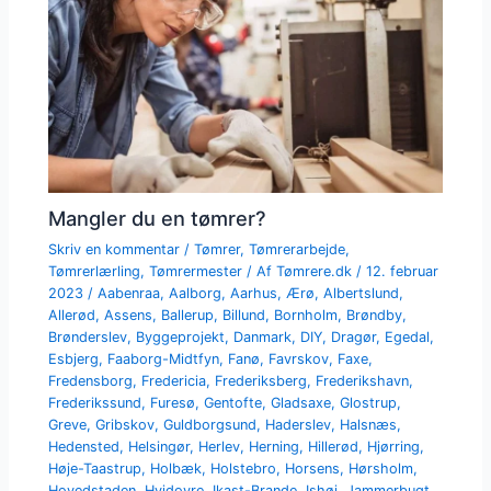
Mangler du en tømrer?
Skriv en kommentar
/
Tømrer
,
Tømrerarbejde
,
Tømrerlærling
,
Tømrermester
/ Af
Tømrere.dk
/
12. februar
2023
/
Aabenraa
,
Aalborg
,
Aarhus
,
Ærø
,
Albertslund
,
Allerød
,
Assens
,
Ballerup
,
Billund
,
Bornholm
,
Brøndby
,
Brønderslev
,
Byggeprojekt
,
Danmark
,
DIY
,
Dragør
,
Egedal
,
Esbjerg
,
Faaborg-Midtfyn
,
Fanø
,
Favrskov
,
Faxe
,
Fredensborg
,
Fredericia
,
Frederiksberg
,
Frederikshavn
,
Frederikssund
,
Furesø
,
Gentofte
,
Gladsaxe
,
Glostrup
,
Greve
,
Gribskov
,
Guldborgsund
,
Haderslev
,
Halsnæs
,
Hedensted
,
Helsingør
,
Herlev
,
Herning
,
Hillerød
,
Hjørring
,
Høje-Taastrup
,
Holbæk
,
Holstebro
,
Horsens
,
Hørsholm
,
Hovedstaden
,
Hvidovre
,
Ikast-Brande
,
Ishøj
,
Jammerbugt
,