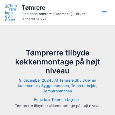
Gå
Tømrere
til
Find gode tømrere i Danmark (....bliver
indholdet
lanceret 2027)
Tømprerre tilbyde
køkkenmontage på højt
niveau
9. december 2024
/ Af
Tømrere.dk
/
Skriv en
kommentar
/
Byggebranchen
,
Tømrerarbejde
,
Tømrerbranchen
Forside
Tømrerarbejde
Tømprerre tilbyde køkkenmontage på højt niveau