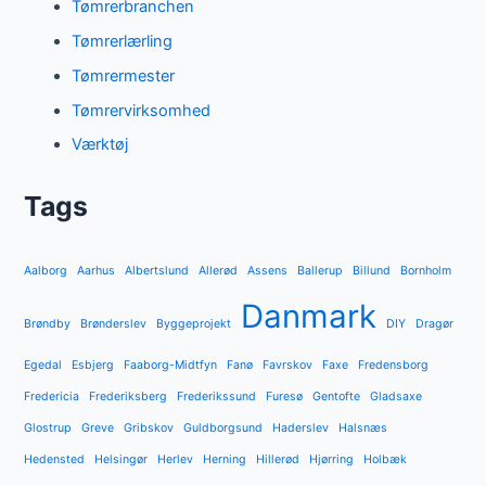
Tømrerbranchen
Tømrerlærling
Tømrermester
Tømrervirksomhed
Værktøj
Tags
Aalborg
Aarhus
Albertslund
Allerød
Assens
Ballerup
Billund
Bornholm
Danmark
Brøndby
Brønderslev
Byggeprojekt
DIY
Dragør
Egedal
Esbjerg
Faaborg-Midtfyn
Fanø
Favrskov
Faxe
Fredensborg
Fredericia
Frederiksberg
Frederikssund
Furesø
Gentofte
Gladsaxe
Glostrup
Greve
Gribskov
Guldborgsund
Haderslev
Halsnæs
Hedensted
Helsingør
Herlev
Herning
Hillerød
Hjørring
Holbæk