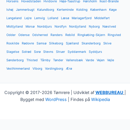
Horsens
Hovedstaden
Hvidovre
Høje-Taastrup
Hørsholm
Ikast-Brande
Ishøj
Jammerbugt
Kalundborg
Kerteminde
Kolding
København
Køge
Langeland
Lejre
Lemvig
Lolland
Læsø
Mariagerfjord
Middelfart
Midtjylland
Morsø
Norddjurs
Nordfyn
Nordjylland
Nyborg
Næstved
Odder
Odense
Odsherred
Randers
Rebild
Ringkøbing-Skjern
Ringsted
Roskilde
Rødovre
Samsø
Silkeborg
Sjælland
Skanderborg
Skive
Slagelse
Solrød
Sorø
Stevns
Struer
Syddanmark
Syddjurs
Sønderborg
Thisted
Tårnby
Tønder
Vallensbæk
Varde
Vejen
Vejle
Vesthimmerland
Viborg
Vordingborg
Ærø
Copyright © 2017-2026 Tømrere | Udviklet af
WEBBUREAU
|
Bygget med
WordPress
| Findes på
Wikipedia