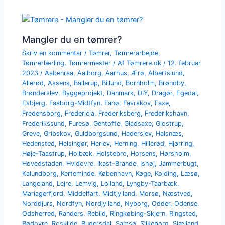
Mangler du en tømrer?
Skriv en kommentar
/
Tømrer
,
Tømrerarbejde
,
Tømrerlærling
,
Tømrermester
/ Af
Tømrere.dk
/
12. februar
2023
/
Aabenraa
,
Aalborg
,
Aarhus
,
Ærø
,
Albertslund
,
Allerød
,
Assens
,
Ballerup
,
Billund
,
Bornholm
,
Brøndby
,
Brønderslev
,
Byggeprojekt
,
Danmark
,
DIY
,
Dragør
,
Egedal
,
Esbjerg
,
Faaborg-Midtfyn
,
Fanø
,
Favrskov
,
Faxe
,
Fredensborg
,
Fredericia
,
Frederiksberg
,
Frederikshavn
,
Frederikssund
,
Furesø
,
Gentofte
,
Gladsaxe
,
Glostrup
,
Greve
,
Gribskov
,
Guldborgsund
,
Haderslev
,
Halsnæs
,
Hedensted
,
Helsingør
,
Herlev
,
Herning
,
Hillerød
,
Hjørring
,
Høje-Taastrup
,
Holbæk
,
Holstebro
,
Horsens
,
Hørsholm
,
Hovedstaden
,
Hvidovre
,
Ikast-Brande
,
Ishøj
,
Jammerbugt
,
Kalundborg
,
Kerteminde
,
København
,
Køge
,
Kolding
,
Læsø
,
Langeland
,
Lejre
,
Lemvig
,
Lolland
,
Lyngby-Taarbæk
,
Mariagerfjord
,
Middelfart
,
Midtjylland
,
Morsø
,
Næstved
,
Norddjurs
,
Nordfyn
,
Nordjylland
,
Nyborg
,
Odder
,
Odense
,
Odsherred
,
Randers
,
Rebild
,
Ringkøbing-Skjern
,
Ringsted
,
Rødovre
,
Roskilde
,
Rudersdal
,
Samsø
,
Silkeborg
,
Sjælland
,