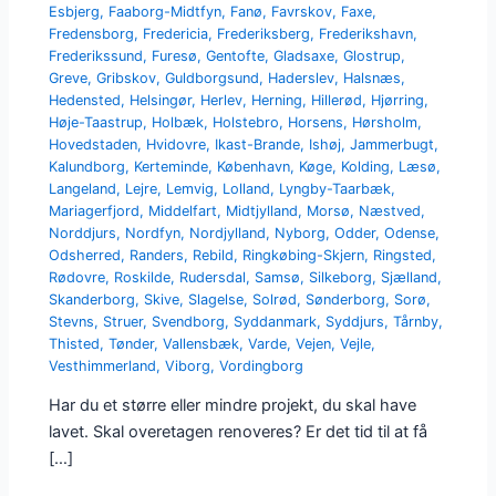
Esbjerg
,
Faaborg-Midtfyn
,
Fanø
,
Favrskov
,
Faxe
,
Fredensborg
,
Fredericia
,
Frederiksberg
,
Frederikshavn
,
Frederikssund
,
Furesø
,
Gentofte
,
Gladsaxe
,
Glostrup
,
Greve
,
Gribskov
,
Guldborgsund
,
Haderslev
,
Halsnæs
,
Hedensted
,
Helsingør
,
Herlev
,
Herning
,
Hillerød
,
Hjørring
,
Høje-Taastrup
,
Holbæk
,
Holstebro
,
Horsens
,
Hørsholm
,
Hovedstaden
,
Hvidovre
,
Ikast-Brande
,
Ishøj
,
Jammerbugt
,
Kalundborg
,
Kerteminde
,
København
,
Køge
,
Kolding
,
Læsø
,
Langeland
,
Lejre
,
Lemvig
,
Lolland
,
Lyngby-Taarbæk
,
Mariagerfjord
,
Middelfart
,
Midtjylland
,
Morsø
,
Næstved
,
Norddjurs
,
Nordfyn
,
Nordjylland
,
Nyborg
,
Odder
,
Odense
,
Odsherred
,
Randers
,
Rebild
,
Ringkøbing-Skjern
,
Ringsted
,
Rødovre
,
Roskilde
,
Rudersdal
,
Samsø
,
Silkeborg
,
Sjælland
,
Skanderborg
,
Skive
,
Slagelse
,
Solrød
,
Sønderborg
,
Sorø
,
Stevns
,
Struer
,
Svendborg
,
Syddanmark
,
Syddjurs
,
Tårnby
,
Thisted
,
Tønder
,
Vallensbæk
,
Varde
,
Vejen
,
Vejle
,
Vesthimmerland
,
Viborg
,
Vordingborg
Har du et større eller mindre projekt, du skal have
lavet. Skal overetagen renoveres? Er det tid til at få
[…]