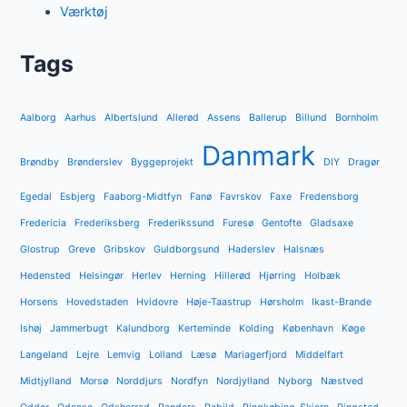
Værktøj
Tags
Aalborg
Aarhus
Albertslund
Allerød
Assens
Ballerup
Billund
Bornholm
Danmark
Brøndby
Brønderslev
Byggeprojekt
DIY
Dragør
Egedal
Esbjerg
Faaborg-Midtfyn
Fanø
Favrskov
Faxe
Fredensborg
Fredericia
Frederiksberg
Frederikssund
Furesø
Gentofte
Gladsaxe
Glostrup
Greve
Gribskov
Guldborgsund
Haderslev
Halsnæs
Hedensted
Helsingør
Herlev
Herning
Hillerød
Hjørring
Holbæk
Horsens
Hovedstaden
Hvidovre
Høje-Taastrup
Hørsholm
Ikast-Brande
Ishøj
Jammerbugt
Kalundborg
Kerteminde
Kolding
København
Køge
Langeland
Lejre
Lemvig
Lolland
Læsø
Mariagerfjord
Middelfart
Midtjylland
Morsø
Norddjurs
Nordfyn
Nordjylland
Nyborg
Næstved