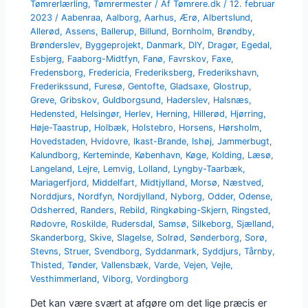
Tømrerlærling
,
Tømrermester
/ Af
Tømrere.dk
/
12. februar
2023
/
Aabenraa
,
Aalborg
,
Aarhus
,
Ærø
,
Albertslund
,
Allerød
,
Assens
,
Ballerup
,
Billund
,
Bornholm
,
Brøndby
,
Brønderslev
,
Byggeprojekt
,
Danmark
,
DIY
,
Dragør
,
Egedal
,
Esbjerg
,
Faaborg-Midtfyn
,
Fanø
,
Favrskov
,
Faxe
,
Fredensborg
,
Fredericia
,
Frederiksberg
,
Frederikshavn
,
Frederikssund
,
Furesø
,
Gentofte
,
Gladsaxe
,
Glostrup
,
Greve
,
Gribskov
,
Guldborgsund
,
Haderslev
,
Halsnæs
,
Hedensted
,
Helsingør
,
Herlev
,
Herning
,
Hillerød
,
Hjørring
,
Høje-Taastrup
,
Holbæk
,
Holstebro
,
Horsens
,
Hørsholm
,
Hovedstaden
,
Hvidovre
,
Ikast-Brande
,
Ishøj
,
Jammerbugt
,
Kalundborg
,
Kerteminde
,
København
,
Køge
,
Kolding
,
Læsø
,
Langeland
,
Lejre
,
Lemvig
,
Lolland
,
Lyngby-Taarbæk
,
Mariagerfjord
,
Middelfart
,
Midtjylland
,
Morsø
,
Næstved
,
Norddjurs
,
Nordfyn
,
Nordjylland
,
Nyborg
,
Odder
,
Odense
,
Odsherred
,
Randers
,
Rebild
,
Ringkøbing-Skjern
,
Ringsted
,
Rødovre
,
Roskilde
,
Rudersdal
,
Samsø
,
Silkeborg
,
Sjælland
,
Skanderborg
,
Skive
,
Slagelse
,
Solrød
,
Sønderborg
,
Sorø
,
Stevns
,
Struer
,
Svendborg
,
Syddanmark
,
Syddjurs
,
Tårnby
,
Thisted
,
Tønder
,
Vallensbæk
,
Varde
,
Vejen
,
Vejle
,
Vesthimmerland
,
Viborg
,
Vordingborg
Det kan være svært at afgøre om det lige præcis er