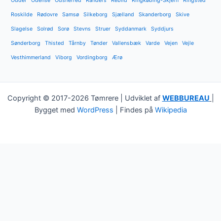
Odder
Odense
Odsherred
Randers
Rebild
Ringkøbing-Skjern
Ringsted
Roskilde
Rødovre
Samsø
Silkeborg
Sjælland
Skanderborg
Skive
Slagelse
Solrød
Sorø
Stevns
Struer
Syddanmark
Syddjurs
Sønderborg
Thisted
Tårnby
Tønder
Vallensbæk
Varde
Vejen
Vejle
Vesthimmerland
Viborg
Vordingborg
Ærø
Copyright © 2017-2026 Tømrere | Udviklet af
WEBBUREAU
|
Bygget med
WordPress
| Findes på
Wikipedia