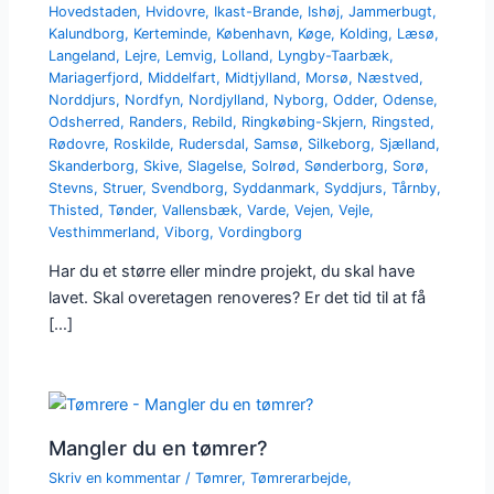
Hovedstaden
,
Hvidovre
,
Ikast-Brande
,
Ishøj
,
Jammerbugt
,
Kalundborg
,
Kerteminde
,
København
,
Køge
,
Kolding
,
Læsø
,
Langeland
,
Lejre
,
Lemvig
,
Lolland
,
Lyngby-Taarbæk
,
Mariagerfjord
,
Middelfart
,
Midtjylland
,
Morsø
,
Næstved
,
Norddjurs
,
Nordfyn
,
Nordjylland
,
Nyborg
,
Odder
,
Odense
,
Odsherred
,
Randers
,
Rebild
,
Ringkøbing-Skjern
,
Ringsted
,
Rødovre
,
Roskilde
,
Rudersdal
,
Samsø
,
Silkeborg
,
Sjælland
,
Skanderborg
,
Skive
,
Slagelse
,
Solrød
,
Sønderborg
,
Sorø
,
Stevns
,
Struer
,
Svendborg
,
Syddanmark
,
Syddjurs
,
Tårnby
,
Thisted
,
Tønder
,
Vallensbæk
,
Varde
,
Vejen
,
Vejle
,
Vesthimmerland
,
Viborg
,
Vordingborg
Har du et større eller mindre projekt, du skal have
lavet. Skal overetagen renoveres? Er det tid til at få
[…]
Mangler du en tømrer?
Skriv en kommentar
/
Tømrer
,
Tømrerarbejde
,