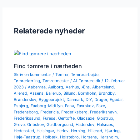
Relaterede nyheder
Find tømrere i nærheden
Skriv en kommentar
/
Tømrer
,
Tømrerarbejde
,
Tømrerlærling
,
Tømrermester
/ Af
Tømrere.dk
/
12. februar
2023
/
Aabenraa
,
Aalborg
,
Aarhus
,
Ærø
,
Albertslund
,
Allerød
,
Assens
,
Ballerup
,
Billund
,
Bornholm
,
Brøndby
,
Brønderslev
,
Byggeprojekt
,
Danmark
,
DIY
,
Dragør
,
Egedal
,
Esbjerg
,
Faaborg-Midtfyn
,
Fanø
,
Favrskov
,
Faxe
,
Fredensborg
,
Fredericia
,
Frederiksberg
,
Frederikshavn
,
Frederikssund
,
Furesø
,
Gentofte
,
Gladsaxe
,
Glostrup
,
Greve
,
Gribskov
,
Guldborgsund
,
Haderslev
,
Halsnæs
,
Hedensted
,
Helsingør
,
Herlev
,
Herning
,
Hillerød
,
Hjørring
,
Høje-Taastrup
,
Holbæk
,
Holstebro
,
Horsens
,
Hørsholm
,