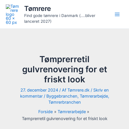
Gå
Tømrere
til
Find gode tømrere i Danmark (....bliver
indholdet
lanceret 2027)
Tømprerretil
gulvrenovering for et
friskt look
27. december 2024
/ Af
Tømrere.dk
/
Skriv en
kommentar
/
Byggebranchen
,
Tømrerarbejde
,
Tømrerbranchen
Forside
Tømrerarbejde
Tømprerretil gulvrenovering for et friskt look