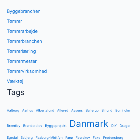
Byggebranchen
Tømrer
Tømrerarbejde
Tømrerbranchen
Tømrerlærling
Tømrermester
Tømrervirksomhed
Værktøj
Tags
Aalborg
Aarhus
Albertslund
Allerød
Assens
Ballerup
Billund
Bornholm
Danmark
Brøndby
Brønderslev
Byggeprojekt
DIY
Dragør
Egedal
Esbjerg
Faaborg-Midtfyn
Fanø
Favrskov
Faxe
Fredensborg