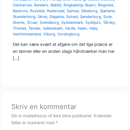
Odsherred
,
Randers
,
Rebild
,
Ringkøbing-Skjern
,
Ringsted
,
Rødovre
,
Roskilde
,
Rudersdal
,
Samsø
,
Silkeborg
,
Sjælland
,
Skanderborg
,
Skive
,
Slagelse
,
Solrød
,
Sønderborg
,
Sorø
,
Stevns
,
Struer
,
Svendborg
,
Syddanmark
,
Syddjurs
,
Tårnby
,
Thisted
,
Tønder
,
Vallensbæk
,
Varde
,
Vejen
,
Vejle
,
Vesthimmerland
,
Viborg
,
Vordingborg
Det kan være svært at afgøre om det lige præcis er
en tømrer eller en anden slags håndværker man har
[…]
Skriv en kommentar
Din e-mailadresse vil ikke blive publiceret.
Krævede
felter er markeret med
*