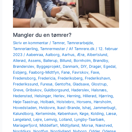
Mangler du en tømrer?
Skriv en kommentar
/
Tømrer
,
Tømrerarbejde
,
Tømrerlærling
,
Tømrermester
/ Af
Tømrere.dk
/
12. februar
2023
/
Aabenraa
,
Aalborg
,
Aarhus
,
Ærø
,
Albertslund
,
Allerød
,
Assens
,
Ballerup
,
Billund
,
Bornholm
,
Brøndby
,
Brønderslev
,
Byggeprojekt
,
Danmark
,
DIY
,
Dragør
,
Egedal
,
Esbjerg
,
Faaborg-Midtfyn
,
Fanø
,
Favrskov
,
Faxe
,
Fredensborg
,
Fredericia
,
Frederiksberg
,
Frederikshavn
,
Frederikssund
,
Furesø
,
Gentofte
,
Gladsaxe
,
Glostrup
,
Greve
,
Gribskov
,
Guldborgsund
,
Haderslev
,
Halsnæs
,
Hedensted
,
Helsingør
,
Herlev
,
Herning
,
Hillerød
,
Hjørring
,
Høje-Taastrup
,
Holbæk
,
Holstebro
,
Horsens
,
Hørsholm
,
Hovedstaden
,
Hvidovre
,
Ikast-Brande
,
Ishøj
,
Jammerbugt
,
Kalundborg
,
Kerteminde
,
København
,
Køge
,
Kolding
,
Læsø
,
Langeland
,
Lejre
,
Lemvig
,
Lolland
,
Lyngby-Taarbæk
,
Mariagerfjord
,
Middelfart
,
Midtjylland
,
Morsø
,
Næstved
,
Norddjurs
,
Nordfyn
,
Nordjylland
,
Nyborg
,
Odder
,
Odense
,