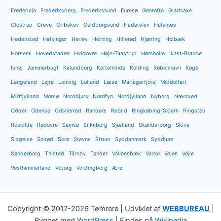
Fredericia
Frederiksberg
Frederikssund
Furesø
Gentofte
Gladsaxe
Glostrup
Greve
Gribskov
Guldborgsund
Haderslev
Halsnæs
Hedensted
Helsingør
Herlev
Herning
Hillerød
Hjørring
Holbæk
Horsens
Hovedstaden
Hvidovre
Høje-Taastrup
Hørsholm
Ikast-Brande
Ishøj
Jammerbugt
Kalundborg
Kerteminde
Kolding
København
Køge
Langeland
Lejre
Lemvig
Lolland
Læsø
Mariagerfjord
Middelfart
Midtjylland
Morsø
Norddjurs
Nordfyn
Nordjylland
Nyborg
Næstved
Odder
Odense
Odsherred
Randers
Rebild
Ringkøbing-Skjern
Ringsted
Roskilde
Rødovre
Samsø
Silkeborg
Sjælland
Skanderborg
Skive
Slagelse
Solrød
Sorø
Stevns
Struer
Syddanmark
Syddjurs
Sønderborg
Thisted
Tårnby
Tønder
Vallensbæk
Varde
Vejen
Vejle
Vesthimmerland
Viborg
Vordingborg
Ærø
Copyright © 2017-2026 Tømrere | Udviklet af
WEBBUREAU
|
Bygget med
WordPress
| Findes på
Wikipedia