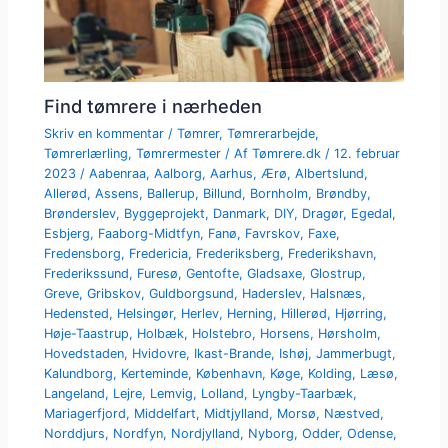
Find tømrere i nærheden
Skriv en kommentar
/
Tømrer
,
Tømrerarbejde
,
Tømrerlærling
,
Tømrermester
/ Af
Tømrere.dk
/
12. februar
2023
/
Aabenraa
,
Aalborg
,
Aarhus
,
Ærø
,
Albertslund
,
Allerød
,
Assens
,
Ballerup
,
Billund
,
Bornholm
,
Brøndby
,
Brønderslev
,
Byggeprojekt
,
Danmark
,
DIY
,
Dragør
,
Egedal
,
Esbjerg
,
Faaborg-Midtfyn
,
Fanø
,
Favrskov
,
Faxe
,
Fredensborg
,
Fredericia
,
Frederiksberg
,
Frederikshavn
,
Frederikssund
,
Furesø
,
Gentofte
,
Gladsaxe
,
Glostrup
,
Greve
,
Gribskov
,
Guldborgsund
,
Haderslev
,
Halsnæs
,
Hedensted
,
Helsingør
,
Herlev
,
Herning
,
Hillerød
,
Hjørring
,
Høje-Taastrup
,
Holbæk
,
Holstebro
,
Horsens
,
Hørsholm
,
Hovedstaden
,
Hvidovre
,
Ikast-Brande
,
Ishøj
,
Jammerbugt
,
Kalundborg
,
Kerteminde
,
København
,
Køge
,
Kolding
,
Læsø
,
Langeland
,
Lejre
,
Lemvig
,
Lolland
,
Lyngby-Taarbæk
,
Mariagerfjord
,
Middelfart
,
Midtjylland
,
Morsø
,
Næstved
,
Norddjurs
,
Nordfyn
,
Nordjylland
,
Nyborg
,
Odder
,
Odense
,