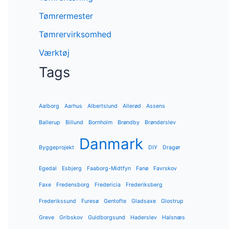
Tømrermester
Tømrervirksomhed
Værktøj
Tags
Aalborg
Aarhus
Albertslund
Allerød
Assens
Ballerup
Billund
Bornholm
Brøndby
Brønderslev
Danmark
Byggeprojekt
DIY
Dragør
Egedal
Esbjerg
Faaborg-Midtfyn
Fanø
Favrskov
Faxe
Fredensborg
Fredericia
Frederiksberg
Frederikssund
Furesø
Gentofte
Gladsaxe
Glostrup
Greve
Gribskov
Guldborgsund
Haderslev
Halsnæs