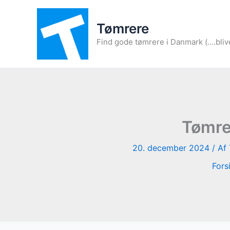
Gå
til
Tømrere
indholdet
Find gode tømrere i Danmark (....bliv
Tømrer
20. december 2024
/ Af
Fors