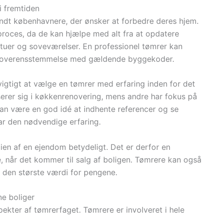
i fremtiden
andt københavnere, der ønsker at forbedre deres hjem.
 proces, da de kan hjælpe med alt fra at opdatere
stuer og soveværelser. En professionel tømrer kan
g i overensstemmelse med gældende byggekoder.
vigtigt at vælge en tømrer med erfaring inden for det
erer sig i køkkenrenovering, mens andre har fokus på
an være en god idé at indhente referencer og se
har den nødvendige erfaring.
en af en ejendom betydeligt. Det er derfor en
ge, når det kommer til salg af boligen. Tømrere kan også
e den største værdi for pengene.
ne boliger
kter af tømrerfaget. Tømrere er involveret i hele