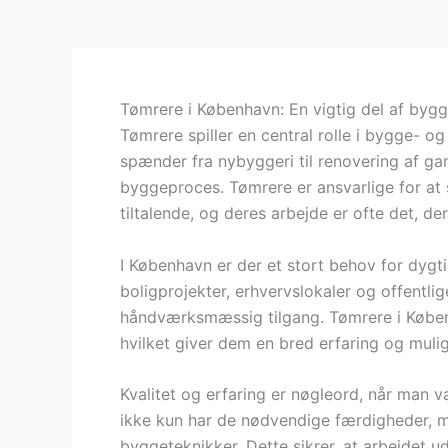
Tømrere i København: En vigtig del af bygg
Tømrere spiller en central rolle i bygge- o
spænder fra nybyggeri til renovering af ga
byggeproces. Tømrere er ansvarlige for at 
tiltalende, og deres arbejde er ofte det, de
I København er der et stort behov for dygt
boligprojekter, erhvervslokaler og offentli
håndværksmæssig tilgang. Tømrere i Københ
hvilket giver dem en bred erfaring og muligh
Kvalitet og erfaring er nøgleord, når man væ
ikke kun har de nødvendige færdigheder, m
byggeteknikker. Dette sikrer, at arbejdet u