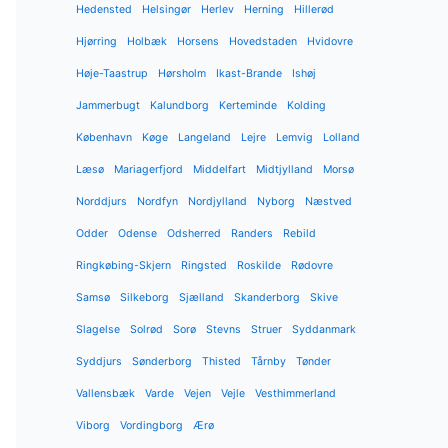
Hedensted
Helsingør
Herlev
Herning
Hillerød
Hjørring
Holbæk
Horsens
Hovedstaden
Hvidovre
Høje-Taastrup
Hørsholm
Ikast-Brande
Ishøj
Jammerbugt
Kalundborg
Kerteminde
Kolding
København
Køge
Langeland
Lejre
Lemvig
Lolland
Læsø
Mariagerfjord
Middelfart
Midtjylland
Morsø
Norddjurs
Nordfyn
Nordjylland
Nyborg
Næstved
Odder
Odense
Odsherred
Randers
Rebild
Ringkøbing-Skjern
Ringsted
Roskilde
Rødovre
Samsø
Silkeborg
Sjælland
Skanderborg
Skive
Slagelse
Solrød
Sorø
Stevns
Struer
Syddanmark
Syddjurs
Sønderborg
Thisted
Tårnby
Tønder
Vallensbæk
Varde
Vejen
Vejle
Vesthimmerland
Viborg
Vordingborg
Ærø