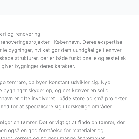
eri og renovering
g renoveringsprojekter i København. Deres ekspertise
mle bygninger, hvilket gør dem uundgåelige i enhver
skabe strukturer, der er både funktionelle og æstetisk
r giver bygninger deres karakter.
ige tømrere, da byen konstant udvikler sig. Nye
ge bygninger skyder op, og det kræver en solid
avn er ofte involveret i både store og små projekter,
ed for at specialisere sig i forskellige områder.
lger en tømrer. Det er vigtigt at finde en tømrer, der
en også en god forståelse for materialer og
dføres korrekt og holder i mange år fremover.