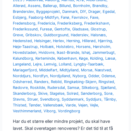
Allerød
,
Assens
,
Ballerup
,
Billund
,
Bornholm
,
Brøndby
,
Brønderslev
,
Byggeprojekt
,
Danmark
,
DIY
,
Dragør
,
Egedal
,
Esbjerg
,
Faaborg-Midtfyn
,
Fanø
,
Favrskov
,
Faxe
,
Fredensborg
,
Fredericia
,
Frederiksberg
,
Frederikshavn
,
Frederikssund
,
Furesø
,
Gentofte
,
Gladsaxe
,
Glostrup
,
Greve
,
Gribskov
,
Guldborgsund
,
Haderslev
,
Halsnæs
,
Hedensted
,
Helsingør
,
Herlev
,
Herning
,
Hillerød
,
Hjørring
,
Høje-Taastrup
,
Holbæk
,
Holstebro
,
Horsens
,
Hørsholm
,
Hovedstaden
,
Hvidovre
,
Ikast-Brande
,
Ishøj
,
Jammerbugt
,
Kalundborg
,
Kerteminde
,
København
,
Køge
,
Kolding
,
Læsø
,
Langeland
,
Lejre
,
Lemvig
,
Lolland
,
Lyngby-Taarbæk
,
Mariagerfjord
,
Middelfart
,
Midtjylland
,
Morsø
,
Næstved
,
Norddjurs
,
Nordfyn
,
Nordjylland
,
Nyborg
,
Odder
,
Odense
,
Odsherred
,
Randers
,
Rebild
,
Ringkøbing-Skjern
,
Ringsted
,
Rødovre
,
Roskilde
,
Rudersdal
,
Samsø
,
Silkeborg
,
Sjælland
,
Skanderborg
,
Skive
,
Slagelse
,
Solrød
,
Sønderborg
,
Sorø
,
Stevns
,
Struer
,
Svendborg
,
Syddanmark
,
Syddjurs
,
Tårnby
,
Thisted
,
Tønder
,
Vallensbæk
,
Varde
,
Vejen
,
Vejle
,
Vesthimmerland
,
Viborg
,
Vordingborg
Har du et større eller mindre projekt, du skal have
lavet. Skal overetagen renoveres? Er det tid til at få