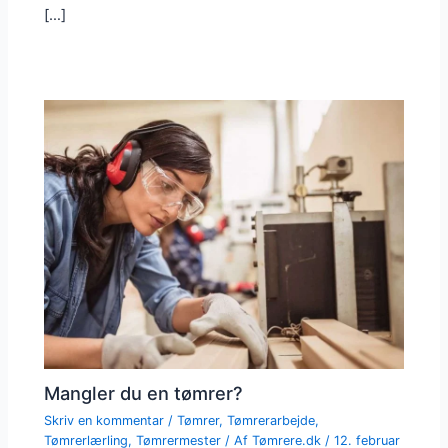
[…]
Mangler du en tømrer?
Skriv en kommentar
/
Tømrer
,
Tømrerarbejde
,
Tømrerlærling
,
Tømrermester
/ Af
Tømrere.dk
/
12. februar