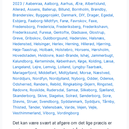
2023
/
Aabenraa
,
Aalborg
,
Aarhus
,
Ærø
,
Albertslund
,
Allerød
,
Assens
,
Ballerup
,
Billund
,
Bornholm
,
Brøndby
,
Brønderslev
,
Byggeprojekt
,
Danmark
,
DIY
,
Dragør
,
Egedal
,
Esbjerg
,
Faaborg-Midtfyn
,
Fanø
,
Favrskov
,
Faxe
,
Fredensborg
,
Fredericia
,
Frederiksberg
,
Frederikshavn
,
Frederikssund
,
Furesø
,
Gentofte
,
Gladsaxe
,
Glostrup
,
Greve
,
Gribskov
,
Guldborgsund
,
Haderslev
,
Halsnæs
,
Hedensted
,
Helsingør
,
Herlev
,
Herning
,
Hillerød
,
Hjørring
,
Høje-Taastrup
,
Holbæk
,
Holstebro
,
Horsens
,
Hørsholm
,
Hovedstaden
,
Hvidovre
,
Ikast-Brande
,
Ishøj
,
Jammerbugt
,
Kalundborg
,
Kerteminde
,
København
,
Køge
,
Kolding
,
Læsø
,
Langeland
,
Lejre
,
Lemvig
,
Lolland
,
Lyngby-Taarbæk
,
Mariagerfjord
,
Middelfart
,
Midtjylland
,
Morsø
,
Næstved
,
Norddjurs
,
Nordfyn
,
Nordjylland
,
Nyborg
,
Odder
,
Odense
,
Odsherred
,
Randers
,
Rebild
,
Ringkøbing-Skjern
,
Ringsted
,
Rødovre
,
Roskilde
,
Rudersdal
,
Samsø
,
Silkeborg
,
Sjælland
,
Skanderborg
,
Skive
,
Slagelse
,
Solrød
,
Sønderborg
,
Sorø
,
Stevns
,
Struer
,
Svendborg
,
Syddanmark
,
Syddjurs
,
Tårnby
,
Thisted
,
Tønder
,
Vallensbæk
,
Varde
,
Vejen
,
Vejle
,
Vesthimmerland
,
Viborg
,
Vordingborg
Det kan være svært at afgøre om det lige præcis er