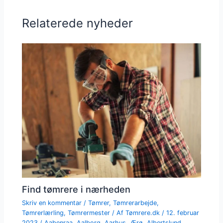
Relaterede nyheder
Find tømrere i nærheden
Skriv en kommentar
/
Tømrer
,
Tømrerarbejde
,
Tømrerlærling
,
Tømrermester
/ Af
Tømrere.dk
/
12. februar
2023
/
Aabenraa
,
Aalborg
,
Aarhus
,
Ærø
,
Albertslund
,