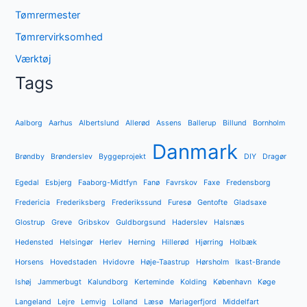
Tømrermester
Tømrervirksomhed
Værktøj
Tags
Aalborg
Aarhus
Albertslund
Allerød
Assens
Ballerup
Billund
Bornholm
Danmark
Brøndby
Brønderslev
Byggeprojekt
DIY
Dragør
Egedal
Esbjerg
Faaborg-Midtfyn
Fanø
Favrskov
Faxe
Fredensborg
Fredericia
Frederiksberg
Frederikssund
Furesø
Gentofte
Gladsaxe
Glostrup
Greve
Gribskov
Guldborgsund
Haderslev
Halsnæs
Hedensted
Helsingør
Herlev
Herning
Hillerød
Hjørring
Holbæk
Horsens
Hovedstaden
Hvidovre
Høje-Taastrup
Hørsholm
Ikast-Brande
Ishøj
Jammerbugt
Kalundborg
Kerteminde
Kolding
København
Køge
Langeland
Lejre
Lemvig
Lolland
Læsø
Mariagerfjord
Middelfart