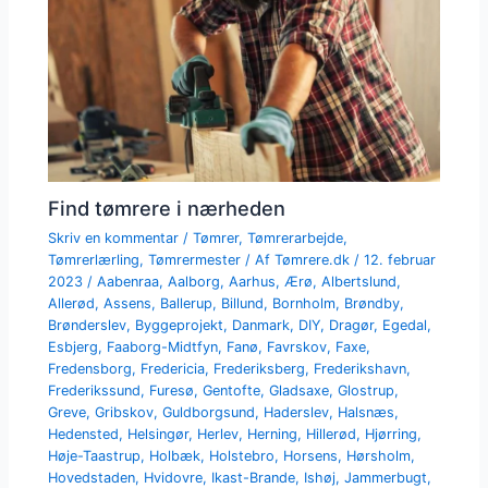
Find tømrere i nærheden
Skriv en kommentar
/
Tømrer
,
Tømrerarbejde
,
Tømrerlærling
,
Tømrermester
/ Af
Tømrere.dk
/
12. februar
2023
/
Aabenraa
,
Aalborg
,
Aarhus
,
Ærø
,
Albertslund
,
Allerød
,
Assens
,
Ballerup
,
Billund
,
Bornholm
,
Brøndby
,
Brønderslev
,
Byggeprojekt
,
Danmark
,
DIY
,
Dragør
,
Egedal
,
Esbjerg
,
Faaborg-Midtfyn
,
Fanø
,
Favrskov
,
Faxe
,
Fredensborg
,
Fredericia
,
Frederiksberg
,
Frederikshavn
,
Frederikssund
,
Furesø
,
Gentofte
,
Gladsaxe
,
Glostrup
,
Greve
,
Gribskov
,
Guldborgsund
,
Haderslev
,
Halsnæs
,
Hedensted
,
Helsingør
,
Herlev
,
Herning
,
Hillerød
,
Hjørring
,
Høje-Taastrup
,
Holbæk
,
Holstebro
,
Horsens
,
Hørsholm
,
Hovedstaden
,
Hvidovre
,
Ikast-Brande
,
Ishøj
,
Jammerbugt
,