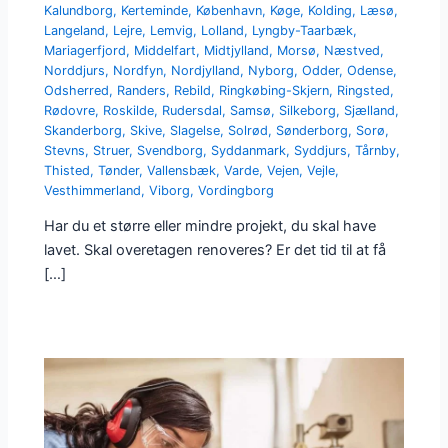
Kalundborg
,
Kerteminde
,
København
,
Køge
,
Kolding
,
Læsø
,
Langeland
,
Lejre
,
Lemvig
,
Lolland
,
Lyngby-Taarbæk
,
Mariagerfjord
,
Middelfart
,
Midtjylland
,
Morsø
,
Næstved
,
Norddjurs
,
Nordfyn
,
Nordjylland
,
Nyborg
,
Odder
,
Odense
,
Odsherred
,
Randers
,
Rebild
,
Ringkøbing-Skjern
,
Ringsted
,
Rødovre
,
Roskilde
,
Rudersdal
,
Samsø
,
Silkeborg
,
Sjælland
,
Skanderborg
,
Skive
,
Slagelse
,
Solrød
,
Sønderborg
,
Sorø
,
Stevns
,
Struer
,
Svendborg
,
Syddanmark
,
Syddjurs
,
Tårnby
,
Thisted
,
Tønder
,
Vallensbæk
,
Varde
,
Vejen
,
Vejle
,
Vesthimmerland
,
Viborg
,
Vordingborg
Har du et større eller mindre projekt, du skal have
lavet. Skal overetagen renoveres? Er det tid til at få
[…]