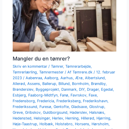
Mangler du en tømrer?
Skriv en kommentar
/
Tømrer
,
Tømrerarbejde
,
Tømrerlærling
,
Tømrermester
/ Af
Tømrere.dk
/
12. februar
2023
/
Aabenraa
,
Aalborg
,
Aarhus
,
Ærø
,
Albertslund
,
Allerød
,
Assens
,
Ballerup
,
Billund
,
Bornholm
,
Brøndby
,
Brønderslev
,
Byggeprojekt
,
Danmark
,
DIY
,
Dragør
,
Egedal
,
Esbjerg
,
Faaborg-Midtfyn
,
Fanø
,
Favrskov
,
Faxe
,
Fredensborg
,
Fredericia
,
Frederiksberg
,
Frederikshavn
,
Frederikssund
,
Furesø
,
Gentofte
,
Gladsaxe
,
Glostrup
,
Greve
,
Gribskov
,
Guldborgsund
,
Haderslev
,
Halsnæs
,
Hedensted
,
Helsingør
,
Herlev
,
Herning
,
Hillerød
,
Hjørring
,
Høje-Taastrup
,
Holbæk
,
Holstebro
,
Horsens
,
Hørsholm
,