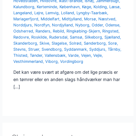
Hovedstaden
,
Hvidovre
,
Ikast-Brande
,
Ishøj
,
Jammerbugt
,
Kalundborg
,
Kerteminde
,
København
,
Køge
,
Kolding
,
Læsø
,
Langeland
,
Lejre
,
Lemvig
,
Lolland
,
Lyngby-Taarbæk
,
Mariagerfjord
,
Middelfart
,
Midtjylland
,
Morsø
,
Næstved
,
Norddjurs
,
Nordfyn
,
Nordjylland
,
Nyborg
,
Odder
,
Odense
,
Odsherred
,
Randers
,
Rebild
,
Ringkøbing-Skjern
,
Ringsted
,
Rødovre
,
Roskilde
,
Rudersdal
,
Samsø
,
Silkeborg
,
Sjælland
,
Skanderborg
,
Skive
,
Slagelse
,
Solrød
,
Sønderborg
,
Sorø
,
Stevns
,
Struer
,
Svendborg
,
Syddanmark
,
Syddjurs
,
Tårnby
,
Thisted
,
Tønder
,
Vallensbæk
,
Varde
,
Vejen
,
Vejle
,
Vesthimmerland
,
Viborg
,
Vordingborg
Det kan være svært at afgøre om det lige præcis er
en tømrer eller en anden slags håndværker man har
[…]