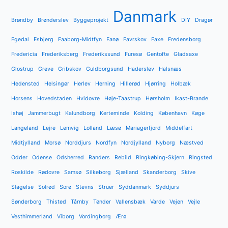
Danmark
Brøndby
Brønderslev
Byggeprojekt
DIY
Dragør
Egedal
Esbjerg
Faaborg-Midtfyn
Fanø
Favrskov
Faxe
Fredensborg
Fredericia
Frederiksberg
Frederikssund
Furesø
Gentofte
Gladsaxe
Glostrup
Greve
Gribskov
Guldborgsund
Haderslev
Halsnæs
Hedensted
Helsingør
Herlev
Herning
Hillerød
Hjørring
Holbæk
Horsens
Hovedstaden
Hvidovre
Høje-Taastrup
Hørsholm
Ikast-Brande
Ishøj
Jammerbugt
Kalundborg
Kerteminde
Kolding
København
Køge
Langeland
Lejre
Lemvig
Lolland
Læsø
Mariagerfjord
Middelfart
Midtjylland
Morsø
Norddjurs
Nordfyn
Nordjylland
Nyborg
Næstved
Odder
Odense
Odsherred
Randers
Rebild
Ringkøbing-Skjern
Ringsted
Roskilde
Rødovre
Samsø
Silkeborg
Sjælland
Skanderborg
Skive
Slagelse
Solrød
Sorø
Stevns
Struer
Syddanmark
Syddjurs
Sønderborg
Thisted
Tårnby
Tønder
Vallensbæk
Varde
Vejen
Vejle
Vesthimmerland
Viborg
Vordingborg
Ærø