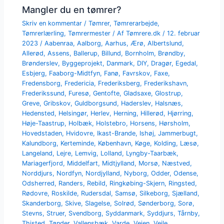
Mangler du en tømrer?
Skriv en kommentar
/
Tømrer
,
Tømrerarbejde
,
Tømrerlærling
,
Tømrermester
/ Af
Tømrere.dk
/
12. februar
2023
/
Aabenraa
,
Aalborg
,
Aarhus
,
Ærø
,
Albertslund
,
Allerød
,
Assens
,
Ballerup
,
Billund
,
Bornholm
,
Brøndby
,
Brønderslev
,
Byggeprojekt
,
Danmark
,
DIY
,
Dragør
,
Egedal
,
Esbjerg
,
Faaborg-Midtfyn
,
Fanø
,
Favrskov
,
Faxe
,
Fredensborg
,
Fredericia
,
Frederiksberg
,
Frederikshavn
,
Frederikssund
,
Furesø
,
Gentofte
,
Gladsaxe
,
Glostrup
,
Greve
,
Gribskov
,
Guldborgsund
,
Haderslev
,
Halsnæs
,
Hedensted
,
Helsingør
,
Herlev
,
Herning
,
Hillerød
,
Hjørring
,
Høje-Taastrup
,
Holbæk
,
Holstebro
,
Horsens
,
Hørsholm
,
Hovedstaden
,
Hvidovre
,
Ikast-Brande
,
Ishøj
,
Jammerbugt
,
Kalundborg
,
Kerteminde
,
København
,
Køge
,
Kolding
,
Læsø
,
Langeland
,
Lejre
,
Lemvig
,
Lolland
,
Lyngby-Taarbæk
,
Mariagerfjord
,
Middelfart
,
Midtjylland
,
Morsø
,
Næstved
,
Norddjurs
,
Nordfyn
,
Nordjylland
,
Nyborg
,
Odder
,
Odense
,
Odsherred
,
Randers
,
Rebild
,
Ringkøbing-Skjern
,
Ringsted
,
Rødovre
,
Roskilde
,
Rudersdal
,
Samsø
,
Silkeborg
,
Sjælland
,
Skanderborg
,
Skive
,
Slagelse
,
Solrød
,
Sønderborg
,
Sorø
,
Stevns
,
Struer
,
Svendborg
,
Syddanmark
,
Syddjurs
,
Tårnby
,
Thisted
,
Tønder
,
Vallensbæk
,
Varde
,
Vejen
,
Vejle
,