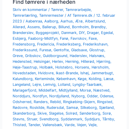
Find tømrere i nærheden
Skriv en kommentar
/
Tømrer
,
Tømrerarbejde
,
Tømrerlærling
,
Tømrermester
/ Af
Tømrere.dk
/
12. februar
2023
/
Aabenraa
,
Aalborg
,
Aarhus
,
Ærø
,
Albertslund
,
Allerød
,
Assens
,
Ballerup
,
Billund
,
Bornholm
,
Brøndby
,
Brønderslev
,
Byggeprojekt
,
Danmark
,
DIY
,
Dragør
,
Egedal
,
Esbjerg
,
Faaborg-Midtfyn
,
Fanø
,
Favrskov
,
Faxe
,
Fredensborg
,
Fredericia
,
Frederiksberg
,
Frederikshavn
,
Frederikssund
,
Furesø
,
Gentofte
,
Gladsaxe
,
Glostrup
,
Greve
,
Gribskov
,
Guldborgsund
,
Haderslev
,
Halsnæs
,
Hedensted
,
Helsingør
,
Herlev
,
Herning
,
Hillerød
,
Hjørring
,
Høje-Taastrup
,
Holbæk
,
Holstebro
,
Horsens
,
Hørsholm
,
Hovedstaden
,
Hvidovre
,
Ikast-Brande
,
Ishøj
,
Jammerbugt
,
Kalundborg
,
Kerteminde
,
København
,
Køge
,
Kolding
,
Læsø
,
Langeland
,
Lejre
,
Lemvig
,
Lolland
,
Lyngby-Taarbæk
,
Mariagerfjord
,
Middelfart
,
Midtjylland
,
Morsø
,
Næstved
,
Norddjurs
,
Nordfyn
,
Nordjylland
,
Nyborg
,
Odder
,
Odense
,
Odsherred
,
Randers
,
Rebild
,
Ringkøbing-Skjern
,
Ringsted
,
Rødovre
,
Roskilde
,
Rudersdal
,
Samsø
,
Silkeborg
,
Sjælland
,
Skanderborg
,
Skive
,
Slagelse
,
Solrød
,
Sønderborg
,
Sorø
,
Stevns
,
Struer
,
Svendborg
,
Syddanmark
,
Syddjurs
,
Tårnby
,
Thisted
,
Tønder
,
Vallensbæk
,
Varde
,
Vejen
,
Vejle
,