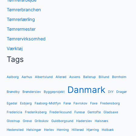
Tømrerarbejde
Tømrerbranchen
Tømrerlærling
Tømrermester
Tømrervirksomhed
Værktøj
Tags
Aalborg
Aarhus
Albertslund
Allerød
Assens
Ballerup
Billund
Bornholm
Danmark
Brøndby
Brønderslev
Byggeprojekt
DIY
Dragør
Egedal
Esbjerg
Faaborg-Midtfyn
Fanø
Favrskov
Faxe
Fredensborg
Fredericia
Frederiksberg
Frederikssund
Furesø
Gentofte
Gladsaxe
Glostrup
Greve
Gribskov
Guldborgsund
Haderslev
Halsnæs
Hedensted
Helsingør
Herlev
Herning
Hillerød
Hjørring
Holbæk