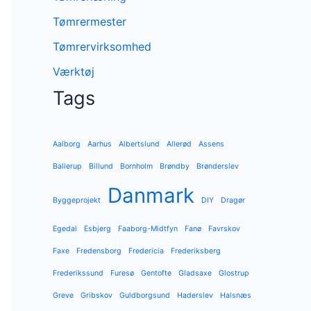
Tømrermester
Tømrervirksomhed
Værktøj
Tags
Aalborg
Aarhus
Albertslund
Allerød
Assens
Ballerup
Billund
Bornholm
Brøndby
Brønderslev
Danmark
Byggeprojekt
DIY
Dragør
Egedal
Esbjerg
Faaborg-Midtfyn
Fanø
Favrskov
Faxe
Fredensborg
Fredericia
Frederiksberg
Frederikssund
Furesø
Gentofte
Gladsaxe
Glostrup
Greve
Gribskov
Guldborgsund
Haderslev
Halsnæs