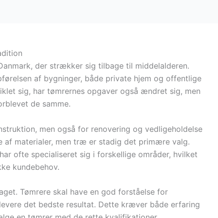
dition
 Danmark, der strækker sig tilbage til middelalderen.
 opførelsen af bygninger, både private hjem og offentlige
iklet sig, har tømrernes opgaver også ændret sig, men
forblevet de samme.
onstruktion, men også for renovering og vedligeholdelse
e af materialer, men træ er stadig det primære valg.
r ofte specialiseret sig i forskellige områder, hvilket
ikke kundebehov.
faget. Tømrere skal have en god forståelse for
levere det bedste resultat. Dette kræver både erfaring
ælge en tømrer med de rette kvalifikationer.