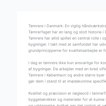
Tømrere i Danmark: En vigtig håndværkstra
Tømrerfaget har en lang og stolt historie i
Tømrere har altid spillet en central rolle i
bygninger. I takt med at samfundet har udv
grundprincipperne for kvalitetsarbejde er 
I dag er tømrere ikke kun ansvarlige for k
af bygninger. De arbejder med en bred vift
Tømrere i København og andre større byer ha
gør dem i stand til at imødekomme specif
Kvalitet og præcision er nøgleord i tømrer
byggeteknikker og materialer for at kunne 
og uddannelse, hvilket gør det vigtigt at v