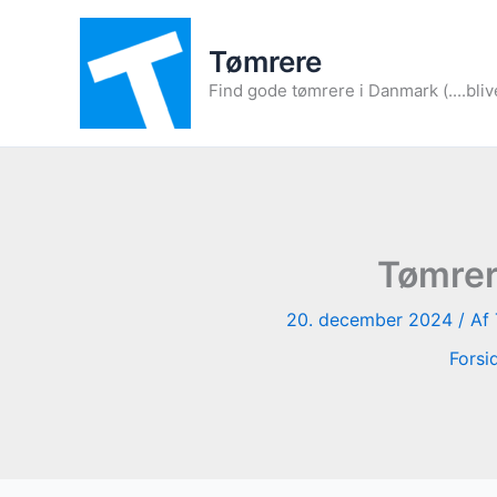
Gå
til
Tømrere
indholdet
Find gode tømrere i Danmark (....bliv
Tømrer
20. december 2024
/ Af
Forsi