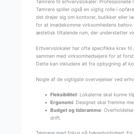
Tømrere til erhvervslokaler: Professionelle 
Tømrere spiller også en vigtig rolle i opfø
det drejer sig om kontorer, butikker eller l
for at imødekomme virksomhedens behov. Tø
æstetisk tiltalende rum, der understøtter v
Erhvervslokaler har ofte specifikke krav ti
sammen med virksomhedsejere for at forst
Dette kan inkludere alt fra opbygning af ko
Nogle af de vigtigste overvejelser ved erhv
Fleksibilitet
: Lokalerne skal kunne t
Ergonomi
: Designet skal fremme med
Budget og tidsramme
: Overholdelse
drift.
Tømrere med fokus på bæredygtighed: En an