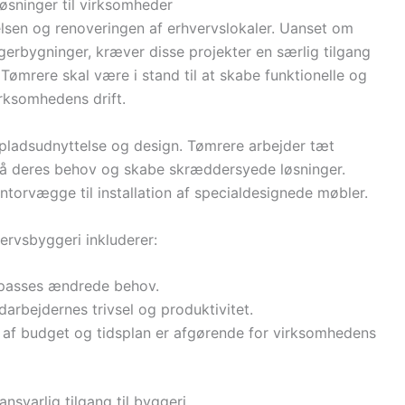
løsninger til virksomheder
relsen og renoveringen af erhvervslokaler. Uanset om
agerbygninger, kræver disse projekter en særlig tilgang
mrere skal være i stand til at skabe funktionelle og
irksomhedens drift.
l pladsudnyttelse og design. Tømrere arbejder tæt
å deres behov og skabe skræddersyede løsninger.
ntorvægge til installation af specialdesignede møbler.
ervsbyggeri inkluderer:
ilpasses ændrede behov.
arbejdernes trivsel og produktivitet.
 af budget og tidsplan er afgørende for virksomhedens
svarlig tilgang til byggeri