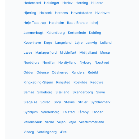
Hedensted
Helsingør
Herlev
Herning
Hillerød
Hjørring
Holbæk
Horsens
Hovedstaden
Hvidovre
Høje-Taastrup
Hørsholm
Ikast-Brande
Ishøj
Jammerbugt
Kalundborg
Kerteminde
Kolding
København
Køge
Langeland
Lejre
Lemvig
Lolland
Læsø
Mariagerfjord
Middelfart
Midtjylland
Morsø
Norddjurs
Nordfyn
Nordjylland
Nyborg
Næstved
Odder
Odense
Odsherred
Randers
Rebild
Ringkøbing-Skjern
Ringsted
Roskilde
Rødovre
Samsø
Silkeborg
Sjælland
Skanderborg
Skive
Slagelse
Solrød
Sorø
Stevns
Struer
Syddanmark
Syddjurs
Sønderborg
Thisted
Tårnby
Tønder
Vallensbæk
Varde
Vejen
Vejle
Vesthimmerland
Viborg
Vordingborg
Ærø