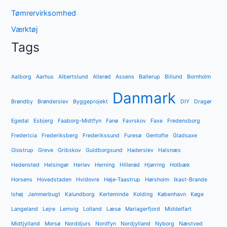
Tømrervirksomhed
Værktøj
Tags
Aalborg
Aarhus
Albertslund
Allerød
Assens
Ballerup
Billund
Bornholm
Danmark
Brøndby
Brønderslev
Byggeprojekt
DIY
Dragør
Egedal
Esbjerg
Faaborg-Midtfyn
Fanø
Favrskov
Faxe
Fredensborg
Fredericia
Frederiksberg
Frederikssund
Furesø
Gentofte
Gladsaxe
Glostrup
Greve
Gribskov
Guldborgsund
Haderslev
Halsnæs
Hedensted
Helsingør
Herlev
Herning
Hillerød
Hjørring
Holbæk
Horsens
Hovedstaden
Hvidovre
Høje-Taastrup
Hørsholm
Ikast-Brande
Ishøj
Jammerbugt
Kalundborg
Kerteminde
Kolding
København
Køge
Langeland
Lejre
Lemvig
Lolland
Læsø
Mariagerfjord
Middelfart
Midtjylland
Morsø
Norddjurs
Nordfyn
Nordjylland
Nyborg
Næstved