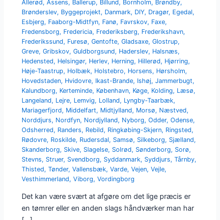
Allerød
,
Assens
,
Ballerup
,
Billund
,
Bornholm
,
Brøndby
,
Brønderslev
,
Byggeprojekt
,
Danmark
,
DIY
,
Dragør
,
Egedal
,
Esbjerg
,
Faaborg-Midtfyn
,
Fanø
,
Favrskov
,
Faxe
,
Fredensborg
,
Fredericia
,
Frederiksberg
,
Frederikshavn
,
Frederikssund
,
Furesø
,
Gentofte
,
Gladsaxe
,
Glostrup
,
Greve
,
Gribskov
,
Guldborgsund
,
Haderslev
,
Halsnæs
,
Hedensted
,
Helsingør
,
Herlev
,
Herning
,
Hillerød
,
Hjørring
,
Høje-Taastrup
,
Holbæk
,
Holstebro
,
Horsens
,
Hørsholm
,
Hovedstaden
,
Hvidovre
,
Ikast-Brande
,
Ishøj
,
Jammerbugt
,
Kalundborg
,
Kerteminde
,
København
,
Køge
,
Kolding
,
Læsø
,
Langeland
,
Lejre
,
Lemvig
,
Lolland
,
Lyngby-Taarbæk
,
Mariagerfjord
,
Middelfart
,
Midtjylland
,
Morsø
,
Næstved
,
Norddjurs
,
Nordfyn
,
Nordjylland
,
Nyborg
,
Odder
,
Odense
,
Odsherred
,
Randers
,
Rebild
,
Ringkøbing-Skjern
,
Ringsted
,
Rødovre
,
Roskilde
,
Rudersdal
,
Samsø
,
Silkeborg
,
Sjælland
,
Skanderborg
,
Skive
,
Slagelse
,
Solrød
,
Sønderborg
,
Sorø
,
Stevns
,
Struer
,
Svendborg
,
Syddanmark
,
Syddjurs
,
Tårnby
,
Thisted
,
Tønder
,
Vallensbæk
,
Varde
,
Vejen
,
Vejle
,
Vesthimmerland
,
Viborg
,
Vordingborg
Det kan være svært at afgøre om det lige præcis er
en tømrer eller en anden slags håndværker man har
[…]