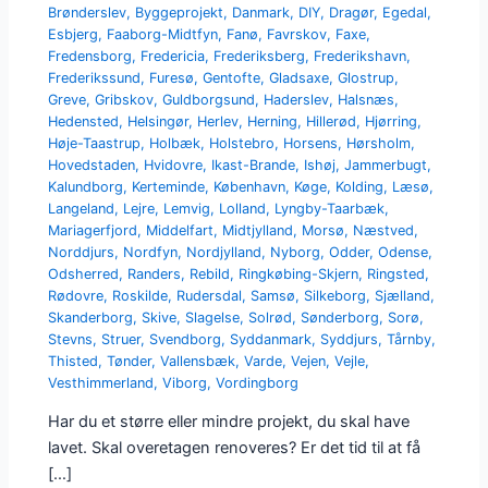
Brønderslev
,
Byggeprojekt
,
Danmark
,
DIY
,
Dragør
,
Egedal
,
Esbjerg
,
Faaborg-Midtfyn
,
Fanø
,
Favrskov
,
Faxe
,
Fredensborg
,
Fredericia
,
Frederiksberg
,
Frederikshavn
,
Frederikssund
,
Furesø
,
Gentofte
,
Gladsaxe
,
Glostrup
,
Greve
,
Gribskov
,
Guldborgsund
,
Haderslev
,
Halsnæs
,
Hedensted
,
Helsingør
,
Herlev
,
Herning
,
Hillerød
,
Hjørring
,
Høje-Taastrup
,
Holbæk
,
Holstebro
,
Horsens
,
Hørsholm
,
Hovedstaden
,
Hvidovre
,
Ikast-Brande
,
Ishøj
,
Jammerbugt
,
Kalundborg
,
Kerteminde
,
København
,
Køge
,
Kolding
,
Læsø
,
Langeland
,
Lejre
,
Lemvig
,
Lolland
,
Lyngby-Taarbæk
,
Mariagerfjord
,
Middelfart
,
Midtjylland
,
Morsø
,
Næstved
,
Norddjurs
,
Nordfyn
,
Nordjylland
,
Nyborg
,
Odder
,
Odense
,
Odsherred
,
Randers
,
Rebild
,
Ringkøbing-Skjern
,
Ringsted
,
Rødovre
,
Roskilde
,
Rudersdal
,
Samsø
,
Silkeborg
,
Sjælland
,
Skanderborg
,
Skive
,
Slagelse
,
Solrød
,
Sønderborg
,
Sorø
,
Stevns
,
Struer
,
Svendborg
,
Syddanmark
,
Syddjurs
,
Tårnby
,
Thisted
,
Tønder
,
Vallensbæk
,
Varde
,
Vejen
,
Vejle
,
Vesthimmerland
,
Viborg
,
Vordingborg
Har du et større eller mindre projekt, du skal have
lavet. Skal overetagen renoveres? Er det tid til at få
[…]