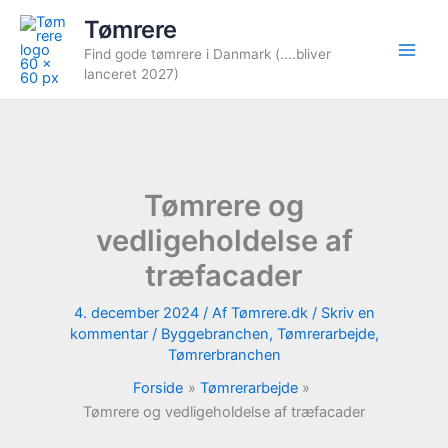
Gå
Tømrere
til
Find gode tømrere i Danmark (....bliver
indholdet
lanceret 2027)
Tømrere og
vedligeholdelse af
træfacader
4. december 2024
/ Af
Tømrere.dk
/
Skriv en
kommentar
/
Byggebranchen
,
Tømrerarbejde
,
Tømrerbranchen
Forside
Tømrerarbejde
Tømrere og vedligeholdelse af træfacader