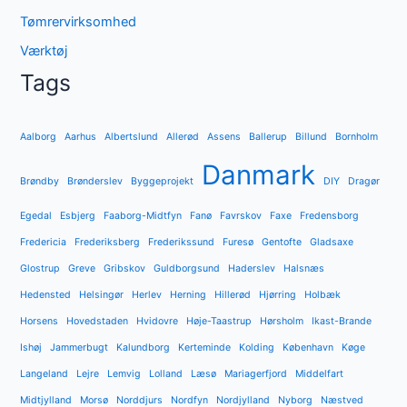
Tømrervirksomhed
Værktøj
Tags
Aalborg
Aarhus
Albertslund
Allerød
Assens
Ballerup
Billund
Bornholm
Danmark
Brøndby
Brønderslev
Byggeprojekt
DIY
Dragør
Egedal
Esbjerg
Faaborg-Midtfyn
Fanø
Favrskov
Faxe
Fredensborg
Fredericia
Frederiksberg
Frederikssund
Furesø
Gentofte
Gladsaxe
Glostrup
Greve
Gribskov
Guldborgsund
Haderslev
Halsnæs
Hedensted
Helsingør
Herlev
Herning
Hillerød
Hjørring
Holbæk
Horsens
Hovedstaden
Hvidovre
Høje-Taastrup
Hørsholm
Ikast-Brande
Ishøj
Jammerbugt
Kalundborg
Kerteminde
Kolding
København
Køge
Langeland
Lejre
Lemvig
Lolland
Læsø
Mariagerfjord
Middelfart
Midtjylland
Morsø
Norddjurs
Nordfyn
Nordjylland
Nyborg
Næstved