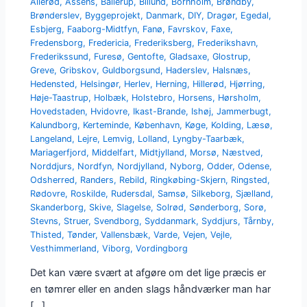
Allerød
,
Assens
,
Ballerup
,
Billund
,
Bornholm
,
Brøndby
,
Brønderslev
,
Byggeprojekt
,
Danmark
,
DIY
,
Dragør
,
Egedal
,
Esbjerg
,
Faaborg-Midtfyn
,
Fanø
,
Favrskov
,
Faxe
,
Fredensborg
,
Fredericia
,
Frederiksberg
,
Frederikshavn
,
Frederikssund
,
Furesø
,
Gentofte
,
Gladsaxe
,
Glostrup
,
Greve
,
Gribskov
,
Guldborgsund
,
Haderslev
,
Halsnæs
,
Hedensted
,
Helsingør
,
Herlev
,
Herning
,
Hillerød
,
Hjørring
,
Høje-Taastrup
,
Holbæk
,
Holstebro
,
Horsens
,
Hørsholm
,
Hovedstaden
,
Hvidovre
,
Ikast-Brande
,
Ishøj
,
Jammerbugt
,
Kalundborg
,
Kerteminde
,
København
,
Køge
,
Kolding
,
Læsø
,
Langeland
,
Lejre
,
Lemvig
,
Lolland
,
Lyngby-Taarbæk
,
Mariagerfjord
,
Middelfart
,
Midtjylland
,
Morsø
,
Næstved
,
Norddjurs
,
Nordfyn
,
Nordjylland
,
Nyborg
,
Odder
,
Odense
,
Odsherred
,
Randers
,
Rebild
,
Ringkøbing-Skjern
,
Ringsted
,
Rødovre
,
Roskilde
,
Rudersdal
,
Samsø
,
Silkeborg
,
Sjælland
,
Skanderborg
,
Skive
,
Slagelse
,
Solrød
,
Sønderborg
,
Sorø
,
Stevns
,
Struer
,
Svendborg
,
Syddanmark
,
Syddjurs
,
Tårnby
,
Thisted
,
Tønder
,
Vallensbæk
,
Varde
,
Vejen
,
Vejle
,
Vesthimmerland
,
Viborg
,
Vordingborg
Det kan være svært at afgøre om det lige præcis er
en tømrer eller en anden slags håndværker man har
[…]