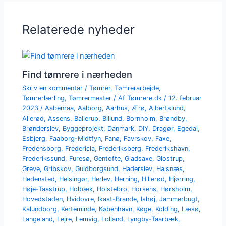
Relaterede nyheder
Find tømrere i nærheden
Skriv en kommentar
/
Tømrer
,
Tømrerarbejde
,
Tømrerlærling
,
Tømrermester
/ Af
Tømrere.dk
/
12. februar
2023
/
Aabenraa
,
Aalborg
,
Aarhus
,
Ærø
,
Albertslund
,
Allerød
,
Assens
,
Ballerup
,
Billund
,
Bornholm
,
Brøndby
,
Brønderslev
,
Byggeprojekt
,
Danmark
,
DIY
,
Dragør
,
Egedal
,
Esbjerg
,
Faaborg-Midtfyn
,
Fanø
,
Favrskov
,
Faxe
,
Fredensborg
,
Fredericia
,
Frederiksberg
,
Frederikshavn
,
Frederikssund
,
Furesø
,
Gentofte
,
Gladsaxe
,
Glostrup
,
Greve
,
Gribskov
,
Guldborgsund
,
Haderslev
,
Halsnæs
,
Hedensted
,
Helsingør
,
Herlev
,
Herning
,
Hillerød
,
Hjørring
,
Høje-Taastrup
,
Holbæk
,
Holstebro
,
Horsens
,
Hørsholm
,
Hovedstaden
,
Hvidovre
,
Ikast-Brande
,
Ishøj
,
Jammerbugt
,
Kalundborg
,
Kerteminde
,
København
,
Køge
,
Kolding
,
Læsø
,
Langeland
,
Lejre
,
Lemvig
,
Lolland
,
Lyngby-Taarbæk
,