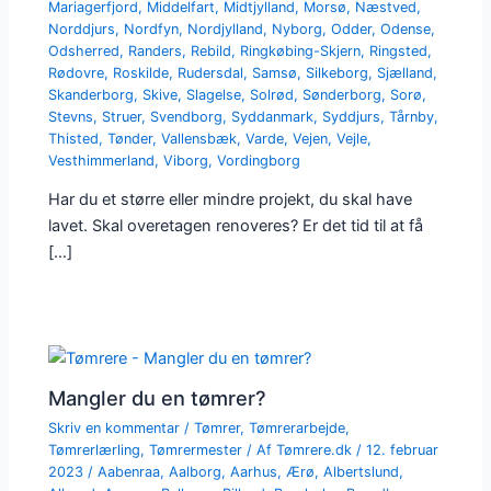
Mariagerfjord
,
Middelfart
,
Midtjylland
,
Morsø
,
Næstved
,
Norddjurs
,
Nordfyn
,
Nordjylland
,
Nyborg
,
Odder
,
Odense
,
Odsherred
,
Randers
,
Rebild
,
Ringkøbing-Skjern
,
Ringsted
,
Rødovre
,
Roskilde
,
Rudersdal
,
Samsø
,
Silkeborg
,
Sjælland
,
Skanderborg
,
Skive
,
Slagelse
,
Solrød
,
Sønderborg
,
Sorø
,
Stevns
,
Struer
,
Svendborg
,
Syddanmark
,
Syddjurs
,
Tårnby
,
Thisted
,
Tønder
,
Vallensbæk
,
Varde
,
Vejen
,
Vejle
,
Vesthimmerland
,
Viborg
,
Vordingborg
Har du et større eller mindre projekt, du skal have
lavet. Skal overetagen renoveres? Er det tid til at få
[…]
Mangler du en tømrer?
Skriv en kommentar
/
Tømrer
,
Tømrerarbejde
,
Tømrerlærling
,
Tømrermester
/ Af
Tømrere.dk
/
12. februar
2023
/
Aabenraa
,
Aalborg
,
Aarhus
,
Ærø
,
Albertslund
,