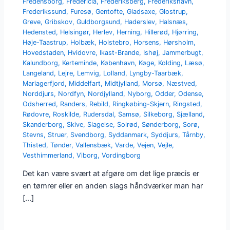
Fredensborg
,
Fredericia
,
Frederiksberg
,
Frederikshavn
,
Frederikssund
,
Furesø
,
Gentofte
,
Gladsaxe
,
Glostrup
,
Greve
,
Gribskov
,
Guldborgsund
,
Haderslev
,
Halsnæs
,
Hedensted
,
Helsingør
,
Herlev
,
Herning
,
Hillerød
,
Hjørring
,
Høje-Taastrup
,
Holbæk
,
Holstebro
,
Horsens
,
Hørsholm
,
Hovedstaden
,
Hvidovre
,
Ikast-Brande
,
Ishøj
,
Jammerbugt
,
Kalundborg
,
Kerteminde
,
København
,
Køge
,
Kolding
,
Læsø
,
Langeland
,
Lejre
,
Lemvig
,
Lolland
,
Lyngby-Taarbæk
,
Mariagerfjord
,
Middelfart
,
Midtjylland
,
Morsø
,
Næstved
,
Norddjurs
,
Nordfyn
,
Nordjylland
,
Nyborg
,
Odder
,
Odense
,
Odsherred
,
Randers
,
Rebild
,
Ringkøbing-Skjern
,
Ringsted
,
Rødovre
,
Roskilde
,
Rudersdal
,
Samsø
,
Silkeborg
,
Sjælland
,
Skanderborg
,
Skive
,
Slagelse
,
Solrød
,
Sønderborg
,
Sorø
,
Stevns
,
Struer
,
Svendborg
,
Syddanmark
,
Syddjurs
,
Tårnby
,
Thisted
,
Tønder
,
Vallensbæk
,
Varde
,
Vejen
,
Vejle
,
Vesthimmerland
,
Viborg
,
Vordingborg
Det kan være svært at afgøre om det lige præcis er
en tømrer eller en anden slags håndværker man har
[…]