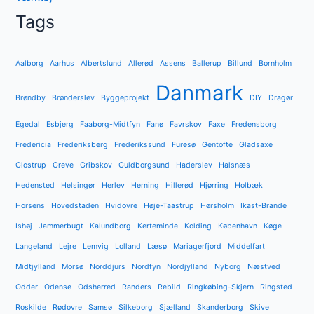
Tags
Aalborg
Aarhus
Albertslund
Allerød
Assens
Ballerup
Billund
Bornholm
Danmark
Brøndby
Brønderslev
Byggeprojekt
DIY
Dragør
Egedal
Esbjerg
Faaborg-Midtfyn
Fanø
Favrskov
Faxe
Fredensborg
Fredericia
Frederiksberg
Frederikssund
Furesø
Gentofte
Gladsaxe
Glostrup
Greve
Gribskov
Guldborgsund
Haderslev
Halsnæs
Hedensted
Helsingør
Herlev
Herning
Hillerød
Hjørring
Holbæk
Horsens
Hovedstaden
Hvidovre
Høje-Taastrup
Hørsholm
Ikast-Brande
Ishøj
Jammerbugt
Kalundborg
Kerteminde
Kolding
København
Køge
Langeland
Lejre
Lemvig
Lolland
Læsø
Mariagerfjord
Middelfart
Midtjylland
Morsø
Norddjurs
Nordfyn
Nordjylland
Nyborg
Næstved
Odder
Odense
Odsherred
Randers
Rebild
Ringkøbing-Skjern
Ringsted
Roskilde
Rødovre
Samsø
Silkeborg
Sjælland
Skanderborg
Skive