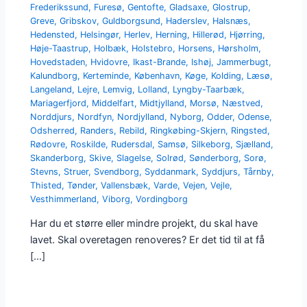
Frederikssund
,
Furesø
,
Gentofte
,
Gladsaxe
,
Glostrup
,
Greve
,
Gribskov
,
Guldborgsund
,
Haderslev
,
Halsnæs
,
Hedensted
,
Helsingør
,
Herlev
,
Herning
,
Hillerød
,
Hjørring
,
Høje-Taastrup
,
Holbæk
,
Holstebro
,
Horsens
,
Hørsholm
,
Hovedstaden
,
Hvidovre
,
Ikast-Brande
,
Ishøj
,
Jammerbugt
,
Kalundborg
,
Kerteminde
,
København
,
Køge
,
Kolding
,
Læsø
,
Langeland
,
Lejre
,
Lemvig
,
Lolland
,
Lyngby-Taarbæk
,
Mariagerfjord
,
Middelfart
,
Midtjylland
,
Morsø
,
Næstved
,
Norddjurs
,
Nordfyn
,
Nordjylland
,
Nyborg
,
Odder
,
Odense
,
Odsherred
,
Randers
,
Rebild
,
Ringkøbing-Skjern
,
Ringsted
,
Rødovre
,
Roskilde
,
Rudersdal
,
Samsø
,
Silkeborg
,
Sjælland
,
Skanderborg
,
Skive
,
Slagelse
,
Solrød
,
Sønderborg
,
Sorø
,
Stevns
,
Struer
,
Svendborg
,
Syddanmark
,
Syddjurs
,
Tårnby
,
Thisted
,
Tønder
,
Vallensbæk
,
Varde
,
Vejen
,
Vejle
,
Vesthimmerland
,
Viborg
,
Vordingborg
Har du et større eller mindre projekt, du skal have
lavet. Skal overetagen renoveres? Er det tid til at få
[…]