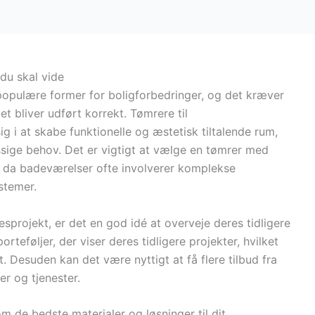
du skal vide
opulære former for boligforbedringer, og det kræver
et bliver udført korrekt. Tømrere til
g i at skabe funktionelle og æstetisk tiltalende rum,
ige behov. Det er vigtigt at vælge en tømrer med
, da badeværelser ofte involverer komplekse
ystemer.
sprojekt, er det en god idé at overveje deres tidligere
teføljer, der viser deres tidligere projekter, hvilket
t. Desuden kan det være nyttigt at få flere tilbud fra
er og tjenester.
m de bedste materialer og løsninger til dit