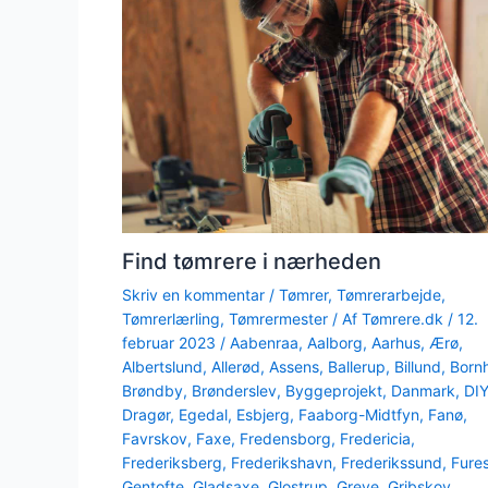
Find tømrere i nærheden
Skriv en kommentar
/
Tømrer
,
Tømrerarbejde
,
Tømrerlærling
,
Tømrermester
/ Af
Tømrere.dk
/
12.
februar 2023
/
Aabenraa
,
Aalborg
,
Aarhus
,
Ærø
,
Albertslund
,
Allerød
,
Assens
,
Ballerup
,
Billund
,
Born
Brøndby
,
Brønderslev
,
Byggeprojekt
,
Danmark
,
DI
Dragør
,
Egedal
,
Esbjerg
,
Faaborg-Midtfyn
,
Fanø
,
Favrskov
,
Faxe
,
Fredensborg
,
Fredericia
,
Frederiksberg
,
Frederikshavn
,
Frederikssund
,
Fure
Gentofte
,
Gladsaxe
,
Glostrup
,
Greve
,
Gribskov
,