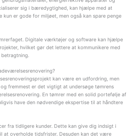
 genbrugsmaterialer, energieffektive apparater og
ecialiserer sig i bæredygtighed, kan hjælpe med at
ke kun er gode for miljøet, men også kan spare penge
tømrerfaget. Digitale værktøjer og software kan hjælpe
ojekter, hvilket gør det lettere at kommunikere med
i betragtning.
badeværelsesrenovering?
elsesrenoveringsprojekt kan være en udfordring, men
st og fremmest er det vigtigt at undersøge tømrens
ærelsesrenovering. En tømrer med en solid portefølje af
nligvis have den nødvendige ekspertise til at håndtere
r fra tidligere kunder. Dette kan give dig indsigt i
il at overholde tidsfrister. Desuden kan det være