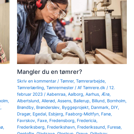
Mangler du en tømrer?
Skriv en kommentar
/
Tømrer
,
Tømrerarbejde
,
Tømrerlærling
,
Tømrermester
/ Af
Tømrere.dk
/
12.
februar 2023
/
Aabenraa
,
Aalborg
,
Aarhus
,
Ærø
,
holm
,
Albertslund
,
Allerød
,
Assens
,
Ballerup
,
Billund
,
Bornholm
,
Y
,
Brøndby
,
Brønderslev
,
Byggeprojekt
,
Danmark
,
DIY
,
Dragør
,
Egedal
,
Esbjerg
,
Faaborg-Midtfyn
,
Fanø
,
Favrskov
,
Faxe
,
Fredensborg
,
Fredericia
,
sø
,
Frederiksberg
,
Frederikshavn
,
Frederikssund
,
Furesø
,
Gentofte
,
Gladsaxe
,
Glostrup
,
Greve
,
Gribskov
,