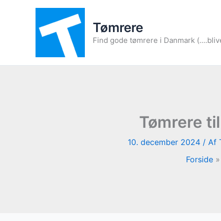
Gå
til
Tømrere
indholdet
Find gode tømrere i Danmark (....bliv
Tømrere ti
10. december 2024
/ Af
Forside