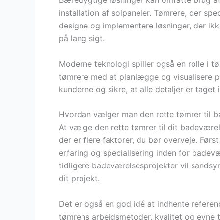
Bæredygtige løsninger kan omfatte brug af
installation af solpaneler. Tømrere, der sp
designe og implementere løsninger, der ik
på lang sigt.
Moderne teknologi spiller også en rolle i 
tømrere med at planlægge og visualisere pr
kunderne og sikre, at alle detaljer er taget 
Hvordan vælger man den rette tømrer til 
At vælge den rette tømrer til dit badevær
der er flere faktorer, du bør overveje. Før
erfaring og specialisering inden for badev
tidligere badeværelsesprojekter vil sandsy
dit projekt.
Det er også en god idé at indhente reference
tømrens arbejdsmetoder, kvalitet og evne t