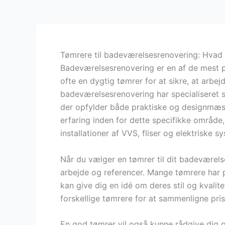
Tømrere til badeværelsesrenovering: Hvad 
Badeværelsesrenovering er en af de mest p
ofte en dygtig tømrer for at sikre, at arbejd
badeværelsesrenovering har specialiseret si
der opfylder både praktiske og designmæss
erfaring inden for dette specifikke område
installationer af VVS, fliser og elektriske s
Når du vælger en tømrer til dit badeværelse
arbejde og referencer. Mange tømrere har por
kan give dig en idé om deres stil og kvalite
forskellige tømrere for at sammenligne pris
En god tømrer vil også kunne rådgive dig o