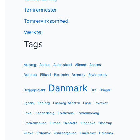
Tømrermester
Tømrervirksomhed
Værktøj
Tags
Aalborg
Aarhus
Albertslund
Allerød
Assens
Ballerup
Billund
Bornholm
Brøndby
Brønderslev
Danmark
Byggeprojekt
DIY
Dragør
Egedal
Esbjerg
Faaborg-Midtfyn
Fanø
Favrskov
Faxe
Fredensborg
Fredericia
Frederiksberg
Frederikssund
Furesø
Gentofte
Gladsaxe
Glostrup
Greve
Gribskov
Guldborgsund
Haderslev
Halsnæs