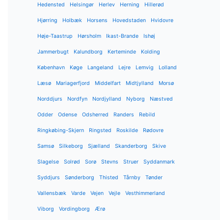
Hedensted
Helsingør
Herlev
Herning
Hillerød
Hjørring
Holbæk
Horsens
Hovedstaden
Hvidovre
Høje-Taastrup
Hørsholm
Ikast-Brande
Ishøj
Jammerbugt
Kalundborg
Kerteminde
Kolding
København
Køge
Langeland
Lejre
Lemvig
Lolland
Læsø
Mariagerfjord
Middelfart
Midtjylland
Morsø
Norddjurs
Nordfyn
Nordjylland
Nyborg
Næstved
Odder
Odense
Odsherred
Randers
Rebild
Ringkøbing-Skjern
Ringsted
Roskilde
Rødovre
Samsø
Silkeborg
Sjælland
Skanderborg
Skive
Slagelse
Solrød
Sorø
Stevns
Struer
Syddanmark
Syddjurs
Sønderborg
Thisted
Tårnby
Tønder
Vallensbæk
Varde
Vejen
Vejle
Vesthimmerland
Viborg
Vordingborg
Ærø