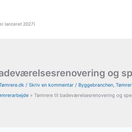
er lanceret 2027)
badeværelsesrenovering og s
Tømrere.dk
/
Skriv en kommentar
/
Byggebranchen
,
Tømrer
ømrerarbejde
Tømrere til badeværelsesrenovering og spe