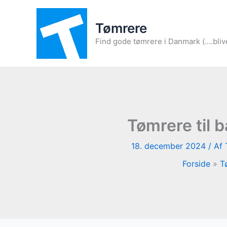
Gå
til
Tømrere
indholdet
Find gode tømrere i Danmark (....bliv
Tømrere til 
18. december 2024
/ Af
Forside
T