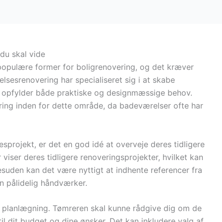
du skal vide
opulære former for boligrenovering, og det kræver
lsesrenovering har specialiseret sig i at skabe
er opfylder både praktiske og designmæssige behov.
ring inden for dette område, da badeværelser ofte har
sprojekt, er det en god idé at overveje deres tidligere
viser deres tidligere renoveringsprojekter, hvilket kan
Desuden kan det være nyttigt at indhente referencer fra
en pålidelig håndværker.
r planlægning. Tømreren skal kunne rådgive dig om de
til dit budget og dine ønsker. Det kan inkludere valg af