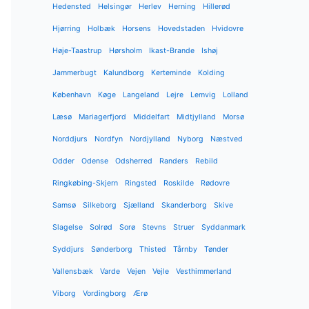
Hedensted
Helsingør
Herlev
Herning
Hillerød
Hjørring
Holbæk
Horsens
Hovedstaden
Hvidovre
Høje-Taastrup
Hørsholm
Ikast-Brande
Ishøj
Jammerbugt
Kalundborg
Kerteminde
Kolding
København
Køge
Langeland
Lejre
Lemvig
Lolland
Læsø
Mariagerfjord
Middelfart
Midtjylland
Morsø
Norddjurs
Nordfyn
Nordjylland
Nyborg
Næstved
Odder
Odense
Odsherred
Randers
Rebild
Ringkøbing-Skjern
Ringsted
Roskilde
Rødovre
Samsø
Silkeborg
Sjælland
Skanderborg
Skive
Slagelse
Solrød
Sorø
Stevns
Struer
Syddanmark
Syddjurs
Sønderborg
Thisted
Tårnby
Tønder
Vallensbæk
Varde
Vejen
Vejle
Vesthimmerland
Viborg
Vordingborg
Ærø