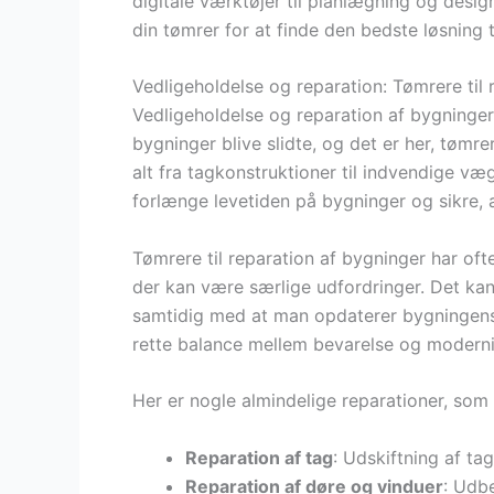
digitale værktøjer til planlægning og desi
din tømrer for at finde den bedste løsning ti
Vedligeholdelse og reparation: Tømrere til 
Vedligeholdelse og reparation af bygninger 
bygninger blive slidte, og det er her, tømr
alt fra tagkonstruktioner til indvendige v
forlænge levetiden på bygninger og sikre, at
Tømrere til reparation af bygninger har of
der kan være særlige udfordringer. Det kan
samtidig med at man opdaterer bygningens f
rette balance mellem bevarelse og moderni
Her er nogle almindelige reparationer, som
Reparation af tag
: Udskiftning af ta
Reparation af døre og vinduer
: Udbe