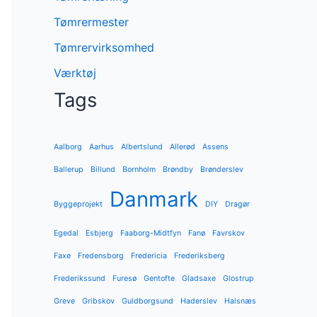
Tømrermester
Tømrervirksomhed
Værktøj
Tags
Aalborg
Aarhus
Albertslund
Allerød
Assens
Ballerup
Billund
Bornholm
Brøndby
Brønderslev
Danmark
Byggeprojekt
DIY
Dragør
Egedal
Esbjerg
Faaborg-Midtfyn
Fanø
Favrskov
Faxe
Fredensborg
Fredericia
Frederiksberg
Frederikssund
Furesø
Gentofte
Gladsaxe
Glostrup
Greve
Gribskov
Guldborgsund
Haderslev
Halsnæs