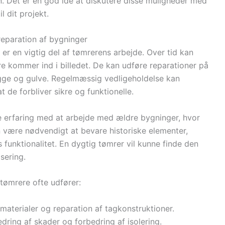
gn. Det er en god idé at diskutere disse muligheder med
l dit projekt.
reparation af bygninger
er en vigtig del af tømrerens arbejde. Over tid kan
ere kommer ind i billedet. De kan udføre reparationer på
ægge og gulve. Regelmæssig vedligeholdelse kan
 de forbliver sikre og funktionelle.
te erfaring med at arbejde med ældre bygninger, hvor
 være nødvendigt at bevare historiske elementer,
unktionalitet. En dygtig tømrer vil kunne finde den
sering.
 tømrere ofte udfører:
gmaterialer og reparation af tagkonstruktioner.
dring af skader og forbedring af isolering.