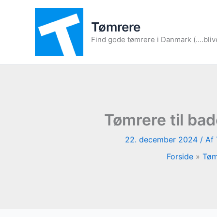
Gå
til
Tømrere
indholdet
Find gode tømrere i Danmark (....bliv
Tømrere til ba
22. december 2024
/ Af
Forside
Tøm