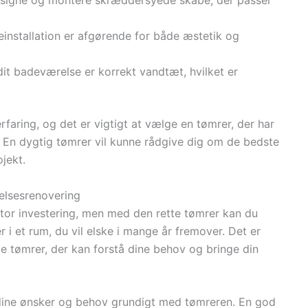
esigne og montere skræddersyede skabe, der passer
iseinstallation er afgørende for både æstetik og
 dit badeværelse er korrekt vandtæt, hvilket er
aring, og det er vigtigt at vælge en tømrer, der har
. En dygtig tømrer vil kunne rådgive dig om de bedste
ojekt.
elsesrenovering
tor investering, men med den rette tømrer kan du
er i et rum, du vil elske i mange år fremover. Det er
tige tømrer, der kan forstå dine behov og bringe din
e dine ønsker og behov grundigt med tømreren. En god