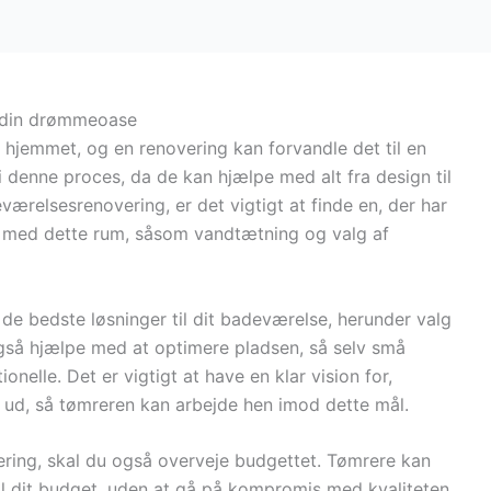
b din drømmeoase
 hjemmet, og en renovering kan forvandle det til en
 i denne proces, da de kan hjælpe med alt fra design til
værelsesrenovering, er det vigtigt at finde en, der har
er med dette rum, såsom vandtætning og valg af
de bedste løsninger til dit badeværelse, herunder valg
 også hjælpe med at optimere pladsen, så selv små
nelle. Det er vigtigt at have en klar vision for,
 ud, så tømreren kan arbejde hen imod dette mål.
ring, skal du også overveje budgettet. Tømrere kan
til dit budget, uden at gå på kompromis med kvaliteten.