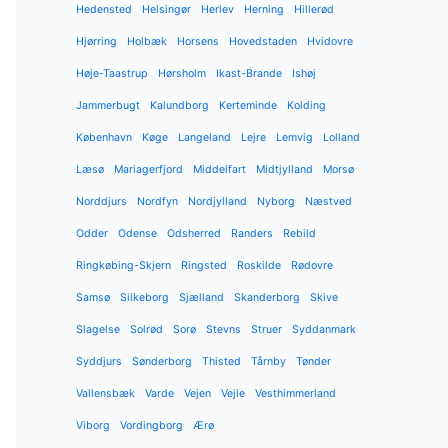
Hedensted
Helsingør
Herlev
Herning
Hillerød
Hjørring
Holbæk
Horsens
Hovedstaden
Hvidovre
Høje-Taastrup
Hørsholm
Ikast-Brande
Ishøj
Jammerbugt
Kalundborg
Kerteminde
Kolding
København
Køge
Langeland
Lejre
Lemvig
Lolland
Læsø
Mariagerfjord
Middelfart
Midtjylland
Morsø
Norddjurs
Nordfyn
Nordjylland
Nyborg
Næstved
Odder
Odense
Odsherred
Randers
Rebild
Ringkøbing-Skjern
Ringsted
Roskilde
Rødovre
Samsø
Silkeborg
Sjælland
Skanderborg
Skive
Slagelse
Solrød
Sorø
Stevns
Struer
Syddanmark
Syddjurs
Sønderborg
Thisted
Tårnby
Tønder
Vallensbæk
Varde
Vejen
Vejle
Vesthimmerland
Viborg
Vordingborg
Ærø