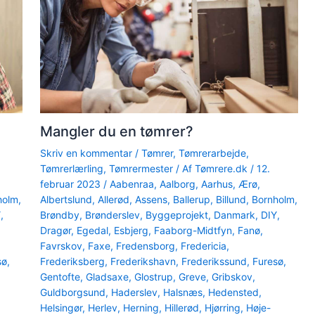
Mangler du en tømrer?
Skriv en kommentar
/
Tømrer
,
Tømrerarbejde
,
Tømrerlærling
,
Tømrermester
/ Af
Tømrere.dk
/
12.
februar 2023
/
Aabenraa
,
Aalborg
,
Aarhus
,
Ærø
,
holm
,
Albertslund
,
Allerød
,
Assens
,
Ballerup
,
Billund
,
Bornholm
,
Y
,
Brøndby
,
Brønderslev
,
Byggeprojekt
,
Danmark
,
DIY
,
Dragør
,
Egedal
,
Esbjerg
,
Faaborg-Midtfyn
,
Fanø
,
Favrskov
,
Faxe
,
Fredensborg
,
Fredericia
,
sø
,
Frederiksberg
,
Frederikshavn
,
Frederikssund
,
Furesø
,
Gentofte
,
Gladsaxe
,
Glostrup
,
Greve
,
Gribskov
,
Guldborgsund
,
Haderslev
,
Halsnæs
,
Hedensted
,
Helsingør
,
Herlev
,
Herning
,
Hillerød
,
Hjørring
,
Høje-