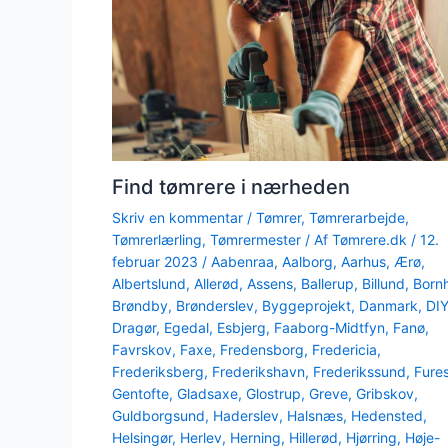
Find tømrere i nærheden
Skriv en kommentar
/
Tømrer
,
Tømrerarbejde
,
Tømrerlærling
,
Tømrermester
/ Af
Tømrere.dk
/
12.
februar 2023
/
Aabenraa
,
Aalborg
,
Aarhus
,
Ærø
,
Albertslund
,
Allerød
,
Assens
,
Ballerup
,
Billund
,
Born
Brøndby
,
Brønderslev
,
Byggeprojekt
,
Danmark
,
DI
Dragør
,
Egedal
,
Esbjerg
,
Faaborg-Midtfyn
,
Fanø
,
Favrskov
,
Faxe
,
Fredensborg
,
Fredericia
,
Frederiksberg
,
Frederikshavn
,
Frederikssund
,
Fure
Gentofte
,
Gladsaxe
,
Glostrup
,
Greve
,
Gribskov
,
Guldborgsund
,
Haderslev
,
Halsnæs
,
Hedensted
,
Helsingør
,
Herlev
,
Herning
,
Hillerød
,
Hjørring
,
Høje-