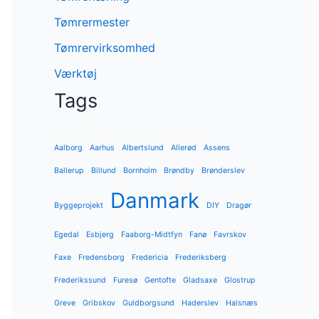
Tømrermester
Tømrervirksomhed
Værktøj
Tags
Aalborg
Aarhus
Albertslund
Allerød
Assens
Ballerup
Billund
Bornholm
Brøndby
Brønderslev
Danmark
Byggeprojekt
DIY
Dragør
Egedal
Esbjerg
Faaborg-Midtfyn
Fanø
Favrskov
Faxe
Fredensborg
Fredericia
Frederiksberg
Frederikssund
Furesø
Gentofte
Gladsaxe
Glostrup
Greve
Gribskov
Guldborgsund
Haderslev
Halsnæs