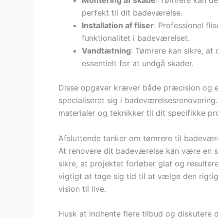
Montering af skabe
: Tømrere kan d
perfekt til dit badeværelse.
Installation af fliser
: Professionel fl
funktionalitet i badeværelset.
Vandtætning
: Tømrere kan sikre, at
essentielt for at undgå skader.
Disse opgaver kræver både præcision og erf
specialiseret sig i badeværelsesrenovering
materialer og teknikker til dit specifikke pr
Afsluttende tanker om tømrere til badevær
At renovere dit badeværelse kan være en s
sikre, at projektet forløber glat og resulter
vigtigt at tage sig tid til at vælge den rig
vision til live.
Husk at indhente flere tilbud og diskuter