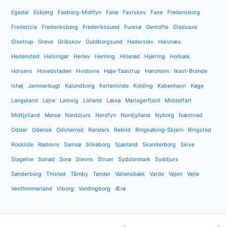
Egedal
Esbjerg
Faaborg-Midtfyn
Fanø
Favrskov
Faxe
Fredensborg
Fredericia
Frederiksberg
Frederikssund
Furesø
Gentofte
Gladsaxe
Glostrup
Greve
Gribskov
Guldborgsund
Haderslev
Halsnæs
Hedensted
Helsingør
Herlev
Herning
Hillerød
Hjørring
Holbæk
Horsens
Hovedstaden
Hvidovre
Høje-Taastrup
Hørsholm
Ikast-Brande
Ishøj
Jammerbugt
Kalundborg
Kerteminde
Kolding
København
Køge
Langeland
Lejre
Lemvig
Lolland
Læsø
Mariagerfjord
Middelfart
Midtjylland
Morsø
Norddjurs
Nordfyn
Nordjylland
Nyborg
Næstved
Odder
Odense
Odsherred
Randers
Rebild
Ringkøbing-Skjern
Ringsted
Roskilde
Rødovre
Samsø
Silkeborg
Sjælland
Skanderborg
Skive
Slagelse
Solrød
Sorø
Stevns
Struer
Syddanmark
Syddjurs
Sønderborg
Thisted
Tårnby
Tønder
Vallensbæk
Varde
Vejen
Vejle
Vesthimmerland
Viborg
Vordingborg
Ærø