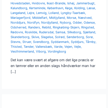
Hovedstaden
,
Hvidovre
,
Ikast-Brande
,
Ishøj
,
Jammerbugt
,
Kalundborg
,
Kerteminde
,
København
,
Køge
,
Kolding
,
Læsø
,
Langeland
,
Lejre
,
Lemvig
,
Lolland
,
Lyngby-Taarbæk
,
Mariagerfjord
,
Middelfart
,
Midtjylland
,
Morsø
,
Næstved
,
Norddjurs
,
Nordfyn
,
Nordjylland
,
Nyborg
,
Odder
,
Odense
,
Odsherred
,
Randers
,
Rebild
,
Ringkøbing-Skjern
,
Ringsted
,
Rødovre
,
Roskilde
,
Rudersdal
,
Samsø
,
Silkeborg
,
Sjælland
,
Skanderborg
,
Skive
,
Slagelse
,
Solrød
,
Sønderborg
,
Sorø
,
Stevns
,
Struer
,
Svendborg
,
Syddanmark
,
Syddjurs
,
Tårnby
,
Thisted
,
Tønder
,
Vallensbæk
,
Varde
,
Vejen
,
Vejle
,
Vesthimmerland
,
Viborg
,
Vordingborg
Det kan være svært at afgøre om det lige præcis er
en tømrer eller en anden slags håndværker man har
[…]