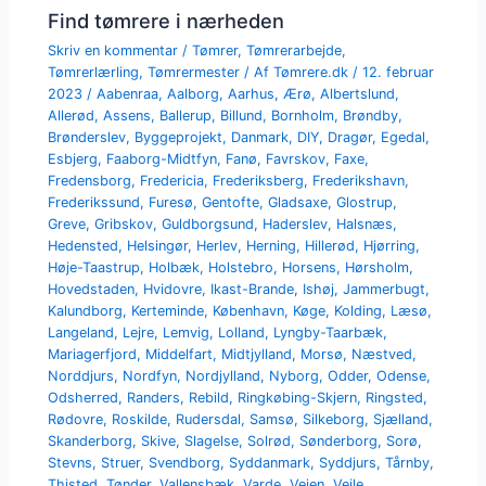
Find tømrere i nærheden
Skriv en kommentar
/
Tømrer
,
Tømrerarbejde
,
Tømrerlærling
,
Tømrermester
/ Af
Tømrere.dk
/
12. februar
2023
/
Aabenraa
,
Aalborg
,
Aarhus
,
Ærø
,
Albertslund
,
Allerød
,
Assens
,
Ballerup
,
Billund
,
Bornholm
,
Brøndby
,
Brønderslev
,
Byggeprojekt
,
Danmark
,
DIY
,
Dragør
,
Egedal
,
Esbjerg
,
Faaborg-Midtfyn
,
Fanø
,
Favrskov
,
Faxe
,
Fredensborg
,
Fredericia
,
Frederiksberg
,
Frederikshavn
,
Frederikssund
,
Furesø
,
Gentofte
,
Gladsaxe
,
Glostrup
,
Greve
,
Gribskov
,
Guldborgsund
,
Haderslev
,
Halsnæs
,
Hedensted
,
Helsingør
,
Herlev
,
Herning
,
Hillerød
,
Hjørring
,
Høje-Taastrup
,
Holbæk
,
Holstebro
,
Horsens
,
Hørsholm
,
Hovedstaden
,
Hvidovre
,
Ikast-Brande
,
Ishøj
,
Jammerbugt
,
Kalundborg
,
Kerteminde
,
København
,
Køge
,
Kolding
,
Læsø
,
Langeland
,
Lejre
,
Lemvig
,
Lolland
,
Lyngby-Taarbæk
,
Mariagerfjord
,
Middelfart
,
Midtjylland
,
Morsø
,
Næstved
,
Norddjurs
,
Nordfyn
,
Nordjylland
,
Nyborg
,
Odder
,
Odense
,
Odsherred
,
Randers
,
Rebild
,
Ringkøbing-Skjern
,
Ringsted
,
Rødovre
,
Roskilde
,
Rudersdal
,
Samsø
,
Silkeborg
,
Sjælland
,
Skanderborg
,
Skive
,
Slagelse
,
Solrød
,
Sønderborg
,
Sorø
,
Stevns
,
Struer
,
Svendborg
,
Syddanmark
,
Syddjurs
,
Tårnby
,
Thisted
,
Tønder
,
Vallensbæk
,
Varde
,
Vejen
,
Vejle
,