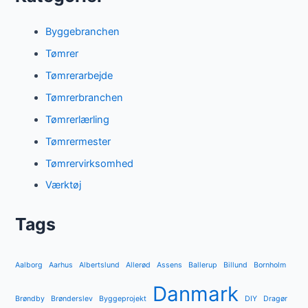
Byggebranchen
Tømrer
Tømrerarbejde
Tømrerbranchen
Tømrerlærling
Tømrermester
Tømrervirksomhed
Værktøj
Tags
Aalborg
Aarhus
Albertslund
Allerød
Assens
Ballerup
Billund
Bornholm
Danmark
Brøndby
Brønderslev
Byggeprojekt
DIY
Dragør