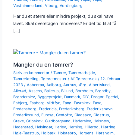
Vesthimmerland
,
Viborg
,
Vordingborg
Har du et større eller mindre projekt, du skal have
lavet. Skal overetagen renoveres? Er det tid til at få
[…]
Mangler du en tømrer?
Skriv en kommentar
/
Tømrer
,
Tømrerarbejde
,
Tømrerlærling
,
Tømrermester
/ Af
Tømrere.dk
/
12. februar
2023
/
Aabenraa
,
Aalborg
,
Aarhus
,
Ærø
,
Albertslund
,
Allerød
,
Assens
,
Ballerup
,
Billund
,
Bornholm
,
Brøndby
,
Brønderslev
,
Byggeprojekt
,
Danmark
,
DIY
,
Dragør
,
Egedal
,
Esbjerg
,
Faaborg-Midtfyn
,
Fanø
,
Favrskov
,
Faxe
,
Fredensborg
,
Fredericia
,
Frederiksberg
,
Frederikshavn
,
Frederikssund
,
Furesø
,
Gentofte
,
Gladsaxe
,
Glostrup
,
Greve
,
Gribskov
,
Guldborgsund
,
Haderslev
,
Halsnæs
,
Hedensted
,
Helsingør
,
Herlev
,
Herning
,
Hillerød
,
Hjørring
,
Høje-Taastrup
,
Holbæk
,
Holstebro
,
Horsens
,
Hørsholm
,