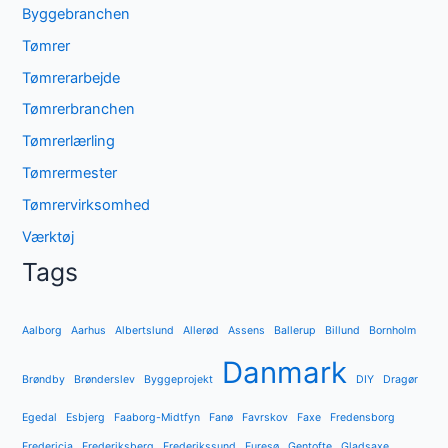
Byggebranchen
Tømrer
Tømrerarbejde
Tømrerbranchen
Tømrerlærling
Tømrermester
Tømrervirksomhed
Værktøj
Tags
Aalborg
Aarhus
Albertslund
Allerød
Assens
Ballerup
Billund
Bornholm
Danmark
Brøndby
Brønderslev
Byggeprojekt
DIY
Dragør
Egedal
Esbjerg
Faaborg-Midtfyn
Fanø
Favrskov
Faxe
Fredensborg
Fredericia
Frederiksberg
Frederikssund
Furesø
Gentofte
Gladsaxe