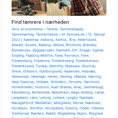
Find tømrere i nærheden
Skriv en kommentar
/
Tømrer
,
Tømrerarbejde
,
Tømrerlærling
,
Tømrermester
/ Af
Tømrere.dk
/
12. februar
2023
/
Aabenraa
,
Aalborg
,
Aarhus
,
Ærø
,
Albertslund
,
Allerød
,
Assens
,
Ballerup
,
Billund
,
Bornholm
,
Brøndby
,
Brønderslev
,
Byggeprojekt
,
Danmark
,
DIY
,
Dragør
,
Egedal
,
Esbjerg
,
Faaborg-Midtfyn
,
Fanø
,
Favrskov
,
Faxe
,
Fredensborg
,
Fredericia
,
Frederiksberg
,
Frederikshavn
,
Frederikssund
,
Furesø
,
Gentofte
,
Gladsaxe
,
Glostrup
,
Greve
,
Gribskov
,
Guldborgsund
,
Haderslev
,
Halsnæs
,
Hedensted
,
Helsingør
,
Herlev
,
Herning
,
Hillerød
,
Hjørring
,
Høje-Taastrup
,
Holbæk
,
Holstebro
,
Horsens
,
Hørsholm
,
Hovedstaden
,
Hvidovre
,
Ikast-Brande
,
Ishøj
,
Jammerbugt
,
Kalundborg
,
Kerteminde
,
København
,
Køge
,
Kolding
,
Læsø
,
Langeland
,
Lejre
,
Lemvig
,
Lolland
,
Lyngby-Taarbæk
,
Mariagerfjord
,
Middelfart
,
Midtjylland
,
Morsø
,
Næstved
,
Norddjurs
,
Nordfyn
,
Nordjylland
,
Nyborg
,
Odder
,
Odense
,
Odsherred
,
Randers
,
Rebild
,
Ringkøbing-Skjern
,
Ringsted
,