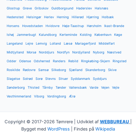
Glostrup
Greve
Gribskov
Guldborgsund
Haderslev
Halsnæs
Hedensted
Helsingør
Herlev
Herning
Hillerød
Hjørring
Holbæk
Horsens
Hovedstaden
Hvidovre
Høje-Taastrup
Hørsholm
Ikast-Brande
Ishøj
Jammerbugt
Kalundborg
Kerteminde
Kolding
København
Køge
Langeland
Lejre
Lemvig
Lolland
Læsø
Mariagerfjord
Middelfart
Midtjylland
Morsø
Norddjurs
Nordfyn
Nordjylland
Nyborg
Næstved
Odder
Odense
Odsherred
Randers
Rebild
Ringkøbing-Skjern
Ringsted
Roskilde
Rødovre
Samsø
Silkeborg
Sjælland
Skanderborg
Skive
Slagelse
Solrød
Sorø
Stevns
Struer
Syddanmark
Syddjurs
Sønderborg
Thisted
Tårnby
Tønder
Vallensbæk
Varde
Vejen
Vejle
Vesthimmerland
Viborg
Vordingborg
Ærø
Copyright © 2017-2026 Tømrere | Udviklet af
WEBBUREAU
|
Bygget med
WordPress
| Findes på
Wikipedia