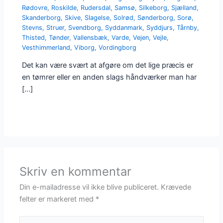
Rødovre
,
Roskilde
,
Rudersdal
,
Samsø
,
Silkeborg
,
Sjælland
,
Skanderborg
,
Skive
,
Slagelse
,
Solrød
,
Sønderborg
,
Sorø
,
Stevns
,
Struer
,
Svendborg
,
Syddanmark
,
Syddjurs
,
Tårnby
,
Thisted
,
Tønder
,
Vallensbæk
,
Varde
,
Vejen
,
Vejle
,
Vesthimmerland
,
Viborg
,
Vordingborg
Det kan være svært at afgøre om det lige præcis er
en tømrer eller en anden slags håndværker man har
[…]
Skriv en kommentar
Din e-mailadresse vil ikke blive publiceret.
Krævede
felter er markeret med
*
Skriv