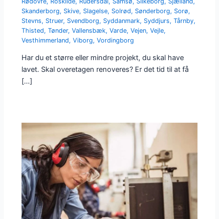
Rødovre
,
Roskilde
,
Rudersdal
,
Samsø
,
Silkeborg
,
Sjælland
,
Skanderborg
,
Skive
,
Slagelse
,
Solrød
,
Sønderborg
,
Sorø
,
Stevns
,
Struer
,
Svendborg
,
Syddanmark
,
Syddjurs
,
Tårnby
,
Thisted
,
Tønder
,
Vallensbæk
,
Varde
,
Vejen
,
Vejle
,
Vesthimmerland
,
Viborg
,
Vordingborg
Har du et større eller mindre projekt, du skal have
lavet. Skal overetagen renoveres? Er det tid til at få
[…]