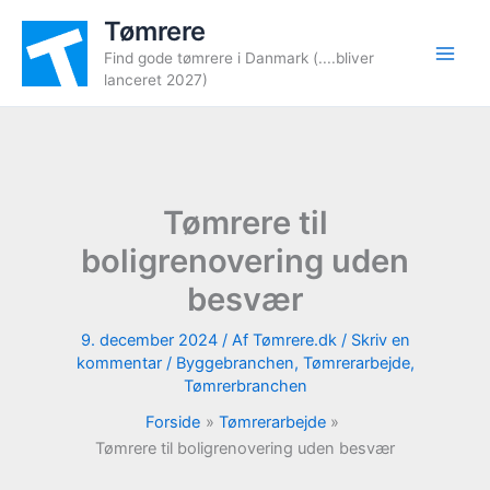
Gå
Tømrere
til
Find gode tømrere i Danmark (....bliver
indholdet
lanceret 2027)
Tømrere til
boligrenovering uden
besvær
9. december 2024
/ Af
Tømrere.dk
/
Skriv en
kommentar
/
Byggebranchen
,
Tømrerarbejde
,
Tømrerbranchen
Forside
Tømrerarbejde
Tømrere til boligrenovering uden besvær