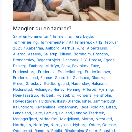
Mangler du en tømrer?
Skriv en kommentar
/
Tømrer
,
Tømrerarbejde
,
Tømrerlærling
,
Tømrermester
/ Af
Tømrere.dk
/
12. februar
2023
/
Aabenraa
,
Aalborg
,
Aarhus
,
Ærø
,
Albertslund
,
Allerød
,
Assens
,
Ballerup
,
Billund
,
Bornholm
,
Brøndby
,
Brønderslev
,
Byggeprojekt
,
Danmark
,
DIY
,
Dragør
,
Egedal
,
Esbjerg
,
Faaborg-Midtfyn
,
Fanø
,
Favrskov
,
Faxe
,
Fredensborg
,
Fredericia
,
Frederiksberg
,
Frederikshavn
,
Frederikssund
,
Furesø
,
Gentofte
,
Gladsaxe
,
Glostrup
,
Greve
,
Gribskov
,
Guldborgsund
,
Haderslev
,
Halsnæs
,
Hedensted
,
Helsingør
,
Herlev
,
Herning
,
Hillerød
,
Hjørring
,
Høje-Taastrup
,
Holbæk
,
Holstebro
,
Horsens
,
Hørsholm
,
Hovedstaden
,
Hvidovre
,
Ikast-Brande
,
Ishøj
,
Jammerbugt
,
Kalundborg
,
Kerteminde
,
København
,
Køge
,
Kolding
,
Læsø
,
Langeland
,
Lejre
,
Lemvig
,
Lolland
,
Lyngby-Taarbæk
,
Mariagerfjord
,
Middelfart
,
Midtjylland
,
Morsø
,
Næstved
,
Norddjurs
,
Nordfyn
,
Nordjylland
,
Nyborg
,
Odder
,
Odense
,
Odsherred
,
Randers
,
Rebild
,
Ringkøbing-Skjern
,
Ringsted
,