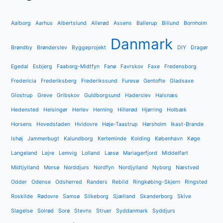
Aalborg
Aarhus
Albertslund
Allerød
Assens
Ballerup
Billund
Bornholm
Danmark
Brøndby
Brønderslev
Byggeprojekt
DIY
Dragør
Egedal
Esbjerg
Faaborg-Midtfyn
Fanø
Favrskov
Faxe
Fredensborg
Fredericia
Frederiksberg
Frederikssund
Furesø
Gentofte
Gladsaxe
Glostrup
Greve
Gribskov
Guldborgsund
Haderslev
Halsnæs
Hedensted
Helsingør
Herlev
Herning
Hillerød
Hjørring
Holbæk
Horsens
Hovedstaden
Hvidovre
Høje-Taastrup
Hørsholm
Ikast-Brande
Ishøj
Jammerbugt
Kalundborg
Kerteminde
Kolding
København
Køge
Langeland
Lejre
Lemvig
Lolland
Læsø
Mariagerfjord
Middelfart
Midtjylland
Morsø
Norddjurs
Nordfyn
Nordjylland
Nyborg
Næstved
Odder
Odense
Odsherred
Randers
Rebild
Ringkøbing-Skjern
Ringsted
Roskilde
Rødovre
Samsø
Silkeborg
Sjælland
Skanderborg
Skive
Slagelse
Solrød
Sorø
Stevns
Struer
Syddanmark
Syddjurs