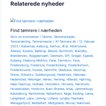
Relaterede nyheder
Find tømrere i nærheden
Skriv en kommentar
/
Tømrer
,
Tømrerarbejde
,
Tømrerlærling
,
Tømrermester
/ Af
Tømrere.dk
/
12. februar
2023
/
Aabenraa
,
Aalborg
,
Aarhus
,
Ærø
,
Albertslund
,
Allerød
,
Assens
,
Ballerup
,
Billund
,
Bornholm
,
Brøndby
,
Brønderslev
,
Byggeprojekt
,
Danmark
,
DIY
,
Dragør
,
Egedal
,
Esbjerg
,
Faaborg-Midtfyn
,
Fanø
,
Favrskov
,
Faxe
,
Fredensborg
,
Fredericia
,
Frederiksberg
,
Frederikshavn
,
Frederikssund
,
Furesø
,
Gentofte
,
Gladsaxe
,
Glostrup
,
Greve
,
Gribskov
,
Guldborgsund
,
Haderslev
,
Halsnæs
,
Hedensted
,
Helsingør
,
Herlev
,
Herning
,
Hillerød
,
Hjørring
,
Høje-Taastrup
,
Holbæk
,
Holstebro
,
Horsens
,
Hørsholm
,
Hovedstaden
,
Hvidovre
,
Ikast-Brande
,
Ishøj
,
Jammerbugt
,
Kalundborg
,
Kerteminde
,
København
,
Køge
,
Kolding
,
Læsø
,
Langeland
,
Lejre
,
Lemvig
,
Lolland
,
Lyngby-Taarbæk
,
Mariagerfjord
,
Middelfart
,
Midtjylland
,
Morsø
,
Næstved
,