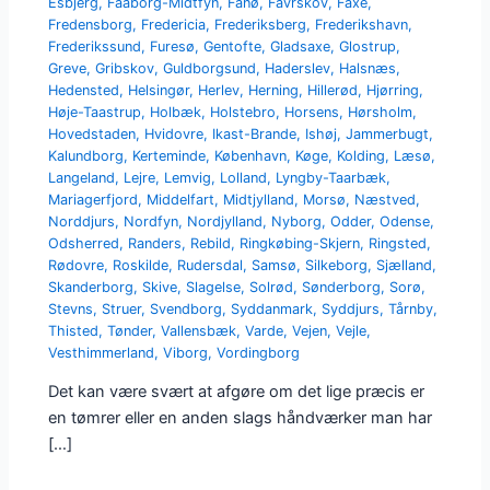
Esbjerg
,
Faaborg-Midtfyn
,
Fanø
,
Favrskov
,
Faxe
,
Fredensborg
,
Fredericia
,
Frederiksberg
,
Frederikshavn
,
Frederikssund
,
Furesø
,
Gentofte
,
Gladsaxe
,
Glostrup
,
Greve
,
Gribskov
,
Guldborgsund
,
Haderslev
,
Halsnæs
,
Hedensted
,
Helsingør
,
Herlev
,
Herning
,
Hillerød
,
Hjørring
,
Høje-Taastrup
,
Holbæk
,
Holstebro
,
Horsens
,
Hørsholm
,
Hovedstaden
,
Hvidovre
,
Ikast-Brande
,
Ishøj
,
Jammerbugt
,
Kalundborg
,
Kerteminde
,
København
,
Køge
,
Kolding
,
Læsø
,
Langeland
,
Lejre
,
Lemvig
,
Lolland
,
Lyngby-Taarbæk
,
Mariagerfjord
,
Middelfart
,
Midtjylland
,
Morsø
,
Næstved
,
Norddjurs
,
Nordfyn
,
Nordjylland
,
Nyborg
,
Odder
,
Odense
,
Odsherred
,
Randers
,
Rebild
,
Ringkøbing-Skjern
,
Ringsted
,
Rødovre
,
Roskilde
,
Rudersdal
,
Samsø
,
Silkeborg
,
Sjælland
,
Skanderborg
,
Skive
,
Slagelse
,
Solrød
,
Sønderborg
,
Sorø
,
Stevns
,
Struer
,
Svendborg
,
Syddanmark
,
Syddjurs
,
Tårnby
,
Thisted
,
Tønder
,
Vallensbæk
,
Varde
,
Vejen
,
Vejle
,
Vesthimmerland
,
Viborg
,
Vordingborg
Det kan være svært at afgøre om det lige præcis er
en tømrer eller en anden slags håndværker man har
[…]