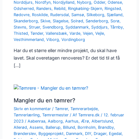
Norddjurs
,
Nordfyn
,
Nordjylland
,
Nyborg
,
Odder
,
Odense
,
Odsherred
,
Randers
,
Rebild
,
Ringkøbing-Skjern
,
Ringsted
,
Rødovre
,
Roskilde
,
Rudersdal
,
Samsø
,
Silkeborg
,
Sjælland
,
Skanderborg
,
Skive
,
Slagelse
,
Solrød
,
Sønderborg
,
Sorø
,
Stevns
,
Struer
,
Svendborg
,
Syddanmark
,
Syddjurs
,
Tårnby
,
Thisted
,
Tønder
,
Vallensbæk
,
Varde
,
Vejen
,
Vejle
,
Vesthimmerland
,
Viborg
,
Vordingborg
Har du et større eller mindre projekt, du skal have
lavet. Skal overetagen renoveres? Er det tid til at få
[…]
Mangler du en tømrer?
Skriv en kommentar
/
Tømrer
,
Tømrerarbejde
,
Tømrerlærling
,
Tømrermester
/ Af
Tømrere.dk
/
12. februar
2023
/
Aabenraa
,
Aalborg
,
Aarhus
,
Ærø
,
Albertslund
,
Allerød
,
Assens
,
Ballerup
,
Billund
,
Bornholm
,
Brøndby
,
Brønderslev
,
Byggeprojekt
,
Danmark
,
DIY
,
Dragør
,
Egedal
,