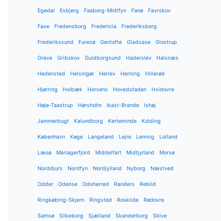
Egedal
Esbjerg
Faaborg-Midtfyn
Fanø
Favrskov
Faxe
Fredensborg
Fredericia
Frederiksberg
Frederikssund
Furesø
Gentofte
Gladsaxe
Glostrup
Greve
Gribskov
Guldborgsund
Haderslev
Halsnæs
Hedensted
Helsingør
Herlev
Herning
Hillerød
Hjørring
Holbæk
Horsens
Hovedstaden
Hvidovre
Høje-Taastrup
Hørsholm
Ikast-Brande
Ishøj
Jammerbugt
Kalundborg
Kerteminde
Kolding
København
Køge
Langeland
Lejre
Lemvig
Lolland
Læsø
Mariagerfjord
Middelfart
Midtjylland
Morsø
Norddjurs
Nordfyn
Nordjylland
Nyborg
Næstved
Odder
Odense
Odsherred
Randers
Rebild
Ringkøbing-Skjern
Ringsted
Roskilde
Rødovre
Samsø
Silkeborg
Sjælland
Skanderborg
Skive