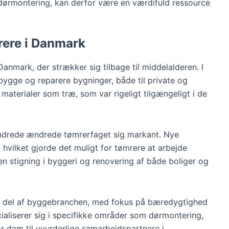
r dørmontering, kan derfor være en værdifuld ressource
rere i Danmark
Danmark, der strækker sig tilbage til middelalderen. I
bygge og reparere bygninger, både til private og
materialer som træ, som var rigeligt tilgængeligt i de
rhundrede ændrede tømrerfaget sig markant. Nye
 hvilket gjorde det muligt for tømrere at arbejde
 en stigning i byggeri og renovering af både boliger og
ig del af byggebranchen, med fokus på bæredygtighed
aliserer sig i specifikke områder som dørmontering,
r dem til uvurderlige samarbejdspartnere i