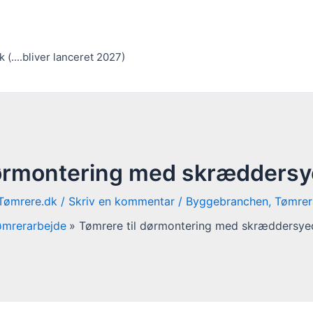
(....bliver lanceret 2027)
dørmontering med skræddersy
Tømrere.dk
/
Skriv en kommentar
/
Byggebranchen
,
Tømrer
ømrerarbejde
Tømrere til dørmontering med skræddersye