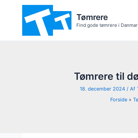
Gå
til
Tømrere
indholdet
Find gode tømrere i Danmark 
Tømrere til 
18. december 2024
/ Af
Forside
T