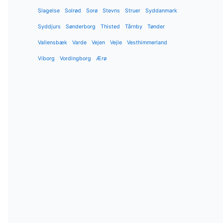
Slagelse
Solrød
Sorø
Stevns
Struer
Syddanmark
Syddjurs
Sønderborg
Thisted
Tårnby
Tønder
Vallensbæk
Varde
Vejen
Vejle
Vesthimmerland
Viborg
Vordingborg
Ærø