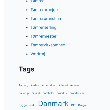
Tømrer
Tømrerarbejde
Tømrerbranchen
Tømrerlærling
Tømrermester
Tømrervirksomhed
Værktøj
Tags
Aalborg
Aarhus
Albertslund
Allerød
Assens
Ballerup
Billund
Bornholm
Brøndby
Brønderslev
Danmark
Byggeprojekt
DIY
Dragør