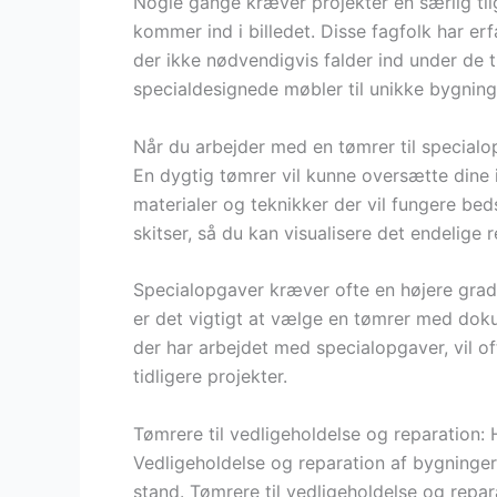
Nogle gange kræver projekter en særlig tilg
kommer ind i billedet. Disse fagfolk har e
der ikke nødvendigvis falder ind under de t
specialdesignede møbler til unikke bygning
Når du arbejder med en tømrer til specialo
En dygtig tømrer vil kunne oversætte dine i
materialer og teknikker der vil fungere b
skitser, så du kan visualisere det endelige r
Specialopgaver kræver ofte en højere gra
er det vigtigt at vælge en tømrer med dok
der har arbejdet med specialopgaver, vil of
tidligere projekter.
Tømrere til vedligeholdelse og reparation: 
Vedligeholdelse og reparation af bygninger e
stand. Tømrere til vedligeholdelse og repar