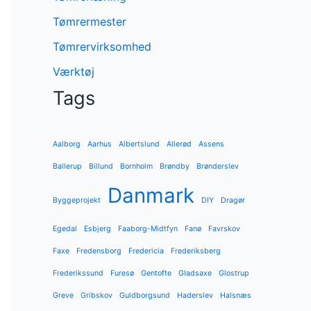
Tømrermester
Tømrervirksomhed
Værktøj
Tags
Aalborg
Aarhus
Albertslund
Allerød
Assens
Ballerup
Billund
Bornholm
Brøndby
Brønderslev
Danmark
Byggeprojekt
DIY
Dragør
Egedal
Esbjerg
Faaborg-Midtfyn
Fanø
Favrskov
Faxe
Fredensborg
Fredericia
Frederiksberg
Frederikssund
Furesø
Gentofte
Gladsaxe
Glostrup
Greve
Gribskov
Guldborgsund
Haderslev
Halsnæs