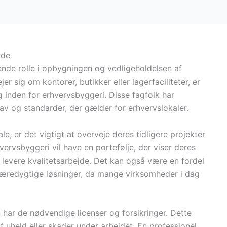
ide
rende rolle i opbygningen og vedligeholdelsen af
 sig om kontorer, butikker eller lagerfaciliteter, er
g inden for erhvervsbyggeri. Disse fagfolk har
krav og standarder, der gælder for erhvervslokaler.
le, er det vigtigt at overveje deres tidligere projekter
vervsbyggeri vil have en portefølje, der viser deres
levere kvalitetsarbejde. Det kan også være en fordel
bæredygtige løsninger, da mange virksomheder i dag
n har de nødvendige licenser og forsikringer. Dette
f uheld eller skader under arbejdet. En professionel