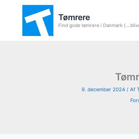
Gå
til
Tømrere
indholdet
Find gode tømrere i Danmark (....bliv
Tømre
9. december 2024
/ Af
For