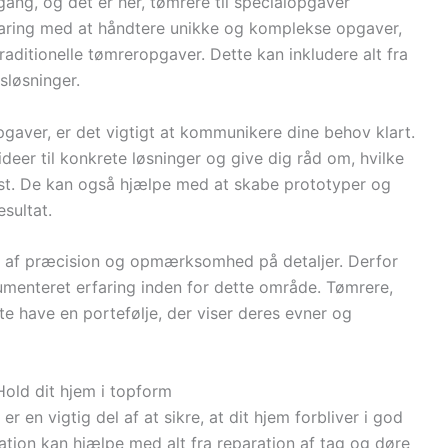
ang, og det er her, tømrere til specialopgaver
rfaring med at håndtere unikke og komplekse opgaver,
raditionelle tømreropgaver. Dette kan inkludere alt fra
sløsninger.
pgaver, er det vigtigt at kommunikere dine behov klart.
deer til konkrete løsninger og give dig råd om, hvilke
edst. De kan også hjælpe med at skabe prototyper og
esultat.
d af præcision og opmærksomhed på detaljer. Derfor
umenteret erfaring inden for dette område. Tømrere,
te have en portefølje, der viser deres evner og
Hold dit hjem i topform
r en vigtig del af at sikre, at dit hjem forbliver i god
ation kan hjælpe med alt fra reparation af tag og døre