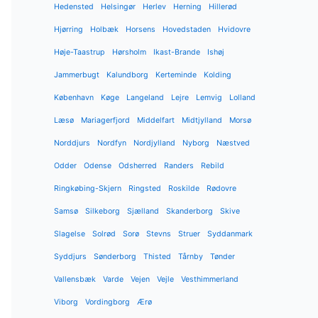
Hedensted
Helsingør
Herlev
Herning
Hillerød
Hjørring
Holbæk
Horsens
Hovedstaden
Hvidovre
Høje-Taastrup
Hørsholm
Ikast-Brande
Ishøj
Jammerbugt
Kalundborg
Kerteminde
Kolding
København
Køge
Langeland
Lejre
Lemvig
Lolland
Læsø
Mariagerfjord
Middelfart
Midtjylland
Morsø
Norddjurs
Nordfyn
Nordjylland
Nyborg
Næstved
Odder
Odense
Odsherred
Randers
Rebild
Ringkøbing-Skjern
Ringsted
Roskilde
Rødovre
Samsø
Silkeborg
Sjælland
Skanderborg
Skive
Slagelse
Solrød
Sorø
Stevns
Struer
Syddanmark
Syddjurs
Sønderborg
Thisted
Tårnby
Tønder
Vallensbæk
Varde
Vejen
Vejle
Vesthimmerland
Viborg
Vordingborg
Ærø