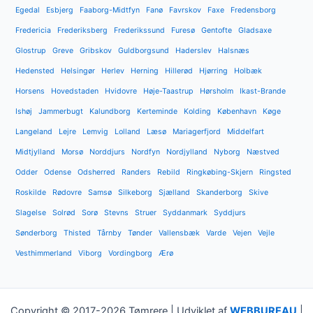
Egedal
Esbjerg
Faaborg-Midtfyn
Fanø
Favrskov
Faxe
Fredensborg
Fredericia
Frederiksberg
Frederikssund
Furesø
Gentofte
Gladsaxe
Glostrup
Greve
Gribskov
Guldborgsund
Haderslev
Halsnæs
Hedensted
Helsingør
Herlev
Herning
Hillerød
Hjørring
Holbæk
Horsens
Hovedstaden
Hvidovre
Høje-Taastrup
Hørsholm
Ikast-Brande
Ishøj
Jammerbugt
Kalundborg
Kerteminde
Kolding
København
Køge
Langeland
Lejre
Lemvig
Lolland
Læsø
Mariagerfjord
Middelfart
Midtjylland
Morsø
Norddjurs
Nordfyn
Nordjylland
Nyborg
Næstved
Odder
Odense
Odsherred
Randers
Rebild
Ringkøbing-Skjern
Ringsted
Roskilde
Rødovre
Samsø
Silkeborg
Sjælland
Skanderborg
Skive
Slagelse
Solrød
Sorø
Stevns
Struer
Syddanmark
Syddjurs
Sønderborg
Thisted
Tårnby
Tønder
Vallensbæk
Varde
Vejen
Vejle
Vesthimmerland
Viborg
Vordingborg
Ærø
Copyright © 2017-2026 Tømrere | Udviklet af
WEBBUREAU
|