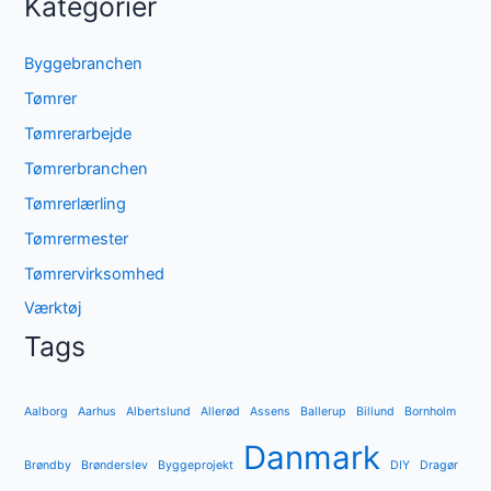
Kategorier
Byggebranchen
Tømrer
Tømrerarbejde
Tømrerbranchen
Tømrerlærling
Tømrermester
Tømrervirksomhed
Værktøj
Tags
Aalborg
Aarhus
Albertslund
Allerød
Assens
Ballerup
Billund
Bornholm
Danmark
Brøndby
Brønderslev
Byggeprojekt
DIY
Dragør