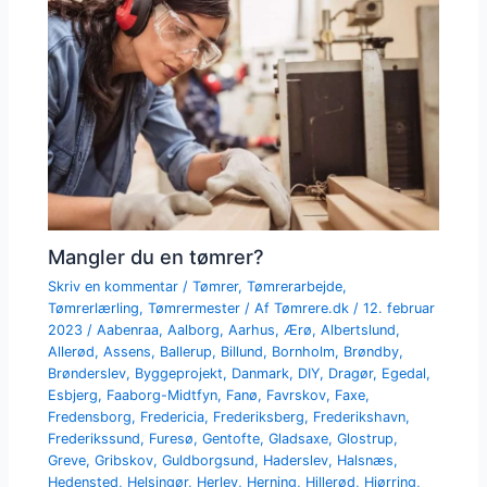
Mangler du en tømrer?
Skriv en kommentar
/
Tømrer
,
Tømrerarbejde
,
Tømrerlærling
,
Tømrermester
/ Af
Tømrere.dk
/
12. februar
2023
/
Aabenraa
,
Aalborg
,
Aarhus
,
Ærø
,
Albertslund
,
Allerød
,
Assens
,
Ballerup
,
Billund
,
Bornholm
,
Brøndby
,
Brønderslev
,
Byggeprojekt
,
Danmark
,
DIY
,
Dragør
,
Egedal
,
Esbjerg
,
Faaborg-Midtfyn
,
Fanø
,
Favrskov
,
Faxe
,
Fredensborg
,
Fredericia
,
Frederiksberg
,
Frederikshavn
,
Frederikssund
,
Furesø
,
Gentofte
,
Gladsaxe
,
Glostrup
,
Greve
,
Gribskov
,
Guldborgsund
,
Haderslev
,
Halsnæs
,
Hedensted
,
Helsingør
,
Herlev
,
Herning
,
Hillerød
,
Hjørring
,