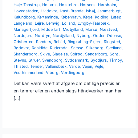
Høje-Taastrup
,
Holbæk
,
Holstebro
,
Horsens
,
Hørsholm
,
Hovedstaden
,
Hvidovre
,
Ikast-Brande
,
Ishøj
,
Jammerbugt
,
Kalundborg
,
Kerteminde
,
København
,
Køge
,
Kolding
,
Læsø
,
Langeland
,
Lejre
,
Lemvig
,
Lolland
,
Lyngby-Taarbæk
,
Mariagerfjord
,
Middelfart
,
Midtjylland
,
Morsø
,
Næstved
,
Norddjurs
,
Nordfyn
,
Nordjylland
,
Nyborg
,
Odder
,
Odense
,
Odsherred
,
Randers
,
Rebild
,
Ringkøbing-Skjern
,
Ringsted
,
Rødovre
,
Roskilde
,
Rudersdal
,
Samsø
,
Silkeborg
,
Sjælland
,
Skanderborg
,
Skive
,
Slagelse
,
Solrød
,
Sønderborg
,
Sorø
,
Stevns
,
Struer
,
Svendborg
,
Syddanmark
,
Syddjurs
,
Tårnby
,
Thisted
,
Tønder
,
Vallensbæk
,
Varde
,
Vejen
,
Vejle
,
Vesthimmerland
,
Viborg
,
Vordingborg
Det kan være svært at afgøre om det lige præcis er
en tømrer eller en anden slags håndværker man har
[…]