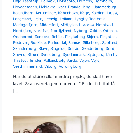
Høje-Taastrup
,
Holbæk
,
Holstebro
,
Horsens
,
Hørsholm
,
Hovedstaden
,
Hvidovre
,
Ikast-Brande
,
Ishøj
,
Jammerbugt
,
Kalundborg
,
Kerteminde
,
København
,
Køge
,
Kolding
,
Læsø
,
Langeland
,
Lejre
,
Lemvig
,
Lolland
,
Lyngby-Taarbæk
,
Mariagerfjord
,
Middelfart
,
Midtjylland
,
Morsø
,
Næstved
,
Norddjurs
,
Nordfyn
,
Nordjylland
,
Nyborg
,
Odder
,
Odense
,
Odsherred
,
Randers
,
Rebild
,
Ringkøbing-Skjern
,
Ringsted
,
Rødovre
,
Roskilde
,
Rudersdal
,
Samsø
,
Silkeborg
,
Sjælland
,
Skanderborg
,
Skive
,
Slagelse
,
Solrød
,
Sønderborg
,
Sorø
,
Stevns
,
Struer
,
Svendborg
,
Syddanmark
,
Syddjurs
,
Tårnby
,
Thisted
,
Tønder
,
Vallensbæk
,
Varde
,
Vejen
,
Vejle
,
Vesthimmerland
,
Viborg
,
Vordingborg
Har du et større eller mindre projekt, du skal have
lavet. Skal overetagen renoveres? Er det tid til at få
[…]