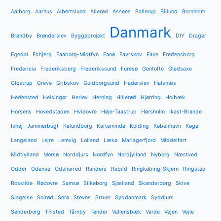
Aalborg
Aarhus
Albertslund
Allerød
Assens
Ballerup
Billund
Bornholm
Danmark
Brøndby
Brønderslev
Byggeprojekt
DIY
Dragør
Egedal
Esbjerg
Faaborg-Midtfyn
Fanø
Favrskov
Faxe
Fredensborg
Fredericia
Frederiksberg
Frederikssund
Furesø
Gentofte
Gladsaxe
Glostrup
Greve
Gribskov
Guldborgsund
Haderslev
Halsnæs
Hedensted
Helsingør
Herlev
Herning
Hillerød
Hjørring
Holbæk
Horsens
Hovedstaden
Hvidovre
Høje-Taastrup
Hørsholm
Ikast-Brande
Ishøj
Jammerbugt
Kalundborg
Kerteminde
Kolding
København
Køge
Langeland
Lejre
Lemvig
Lolland
Læsø
Mariagerfjord
Middelfart
Midtjylland
Morsø
Norddjurs
Nordfyn
Nordjylland
Nyborg
Næstved
Odder
Odense
Odsherred
Randers
Rebild
Ringkøbing-Skjern
Ringsted
Roskilde
Rødovre
Samsø
Silkeborg
Sjælland
Skanderborg
Skive
Slagelse
Solrød
Sorø
Stevns
Struer
Syddanmark
Syddjurs
Sønderborg
Thisted
Tårnby
Tønder
Vallensbæk
Varde
Vejen
Vejle