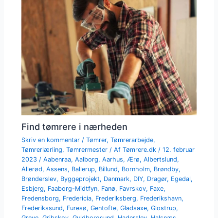
Find tømrere i nærheden
Skriv en kommentar
/
Tømrer
,
Tømrerarbejde
,
Tømrerlærling
,
Tømrermester
/ Af
Tømrere.dk
/
12. februar
2023
/
Aabenraa
,
Aalborg
,
Aarhus
,
Ærø
,
Albertslund
,
Allerød
,
Assens
,
Ballerup
,
Billund
,
Bornholm
,
Brøndby
,
Brønderslev
,
Byggeprojekt
,
Danmark
,
DIY
,
Dragør
,
Egedal
,
Esbjerg
,
Faaborg-Midtfyn
,
Fanø
,
Favrskov
,
Faxe
,
Fredensborg
,
Fredericia
,
Frederiksberg
,
Frederikshavn
,
Frederikssund
,
Furesø
,
Gentofte
,
Gladsaxe
,
Glostrup
,
Greve
,
Gribskov
,
Guldborgsund
,
Haderslev
,
Halsnæs
,