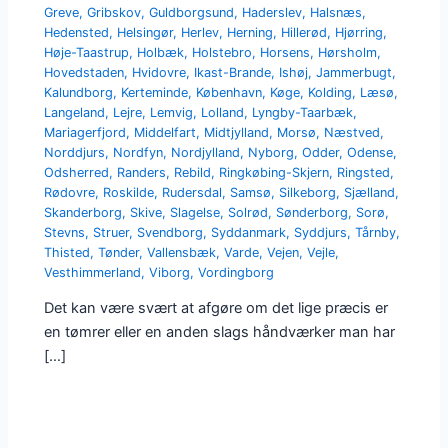
Greve
,
Gribskov
,
Guldborgsund
,
Haderslev
,
Halsnæs
,
Hedensted
,
Helsingør
,
Herlev
,
Herning
,
Hillerød
,
Hjørring
,
Høje-Taastrup
,
Holbæk
,
Holstebro
,
Horsens
,
Hørsholm
,
Hovedstaden
,
Hvidovre
,
Ikast-Brande
,
Ishøj
,
Jammerbugt
,
Kalundborg
,
Kerteminde
,
København
,
Køge
,
Kolding
,
Læsø
,
Langeland
,
Lejre
,
Lemvig
,
Lolland
,
Lyngby-Taarbæk
,
Mariagerfjord
,
Middelfart
,
Midtjylland
,
Morsø
,
Næstved
,
Norddjurs
,
Nordfyn
,
Nordjylland
,
Nyborg
,
Odder
,
Odense
,
Odsherred
,
Randers
,
Rebild
,
Ringkøbing-Skjern
,
Ringsted
,
Rødovre
,
Roskilde
,
Rudersdal
,
Samsø
,
Silkeborg
,
Sjælland
,
Skanderborg
,
Skive
,
Slagelse
,
Solrød
,
Sønderborg
,
Sorø
,
Stevns
,
Struer
,
Svendborg
,
Syddanmark
,
Syddjurs
,
Tårnby
,
Thisted
,
Tønder
,
Vallensbæk
,
Varde
,
Vejen
,
Vejle
,
Vesthimmerland
,
Viborg
,
Vordingborg
Det kan være svært at afgøre om det lige præcis er
en tømrer eller en anden slags håndværker man har
[…]