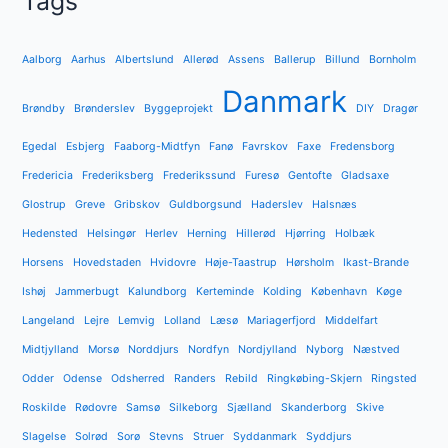
Tags
Aalborg
Aarhus
Albertslund
Allerød
Assens
Ballerup
Billund
Bornholm
Danmark
Brøndby
Brønderslev
Byggeprojekt
DIY
Dragør
Egedal
Esbjerg
Faaborg-Midtfyn
Fanø
Favrskov
Faxe
Fredensborg
Fredericia
Frederiksberg
Frederikssund
Furesø
Gentofte
Gladsaxe
Glostrup
Greve
Gribskov
Guldborgsund
Haderslev
Halsnæs
Hedensted
Helsingør
Herlev
Herning
Hillerød
Hjørring
Holbæk
Horsens
Hovedstaden
Hvidovre
Høje-Taastrup
Hørsholm
Ikast-Brande
Ishøj
Jammerbugt
Kalundborg
Kerteminde
Kolding
København
Køge
Langeland
Lejre
Lemvig
Lolland
Læsø
Mariagerfjord
Middelfart
Midtjylland
Morsø
Norddjurs
Nordfyn
Nordjylland
Nyborg
Næstved
Odder
Odense
Odsherred
Randers
Rebild
Ringkøbing-Skjern
Ringsted
Roskilde
Rødovre
Samsø
Silkeborg
Sjælland
Skanderborg
Skive
Slagelse
Solrød
Sorø
Stevns
Struer
Syddanmark
Syddjurs