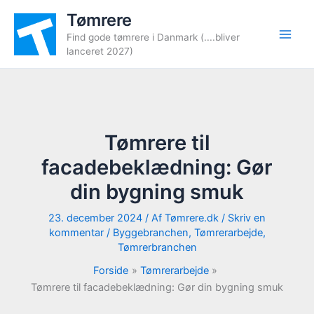
Gå
Tømrere
til
Find gode tømrere i Danmark (....bliver
indholdet
lanceret 2027)
Tømrere til
facadebeklædning: Gør
din bygning smuk
23. december 2024
/ Af
Tømrere.dk
/
Skriv en
kommentar
/
Byggebranchen
,
Tømrerarbejde
,
Tømrerbranchen
Forside
Tømrerarbejde
Tømrere til facadebeklædning: Gør din bygning smuk