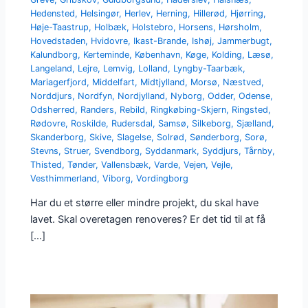
Hedensted
,
Helsingør
,
Herlev
,
Herning
,
Hillerød
,
Hjørring
,
Høje-Taastrup
,
Holbæk
,
Holstebro
,
Horsens
,
Hørsholm
,
Hovedstaden
,
Hvidovre
,
Ikast-Brande
,
Ishøj
,
Jammerbugt
,
Kalundborg
,
Kerteminde
,
København
,
Køge
,
Kolding
,
Læsø
,
Langeland
,
Lejre
,
Lemvig
,
Lolland
,
Lyngby-Taarbæk
,
Mariagerfjord
,
Middelfart
,
Midtjylland
,
Morsø
,
Næstved
,
Norddjurs
,
Nordfyn
,
Nordjylland
,
Nyborg
,
Odder
,
Odense
,
Odsherred
,
Randers
,
Rebild
,
Ringkøbing-Skjern
,
Ringsted
,
Rødovre
,
Roskilde
,
Rudersdal
,
Samsø
,
Silkeborg
,
Sjælland
,
Skanderborg
,
Skive
,
Slagelse
,
Solrød
,
Sønderborg
,
Sorø
,
Stevns
,
Struer
,
Svendborg
,
Syddanmark
,
Syddjurs
,
Tårnby
,
Thisted
,
Tønder
,
Vallensbæk
,
Varde
,
Vejen
,
Vejle
,
Vesthimmerland
,
Viborg
,
Vordingborg
Har du et større eller mindre projekt, du skal have
lavet. Skal overetagen renoveres? Er det tid til at få
[…]