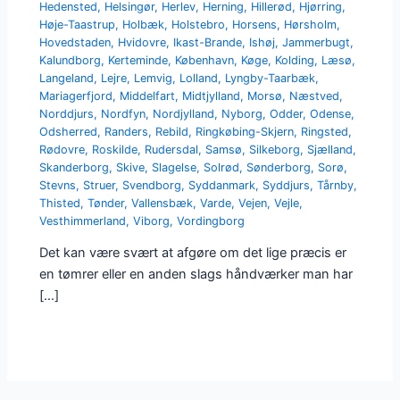
Hedensted
,
Helsingør
,
Herlev
,
Herning
,
Hillerød
,
Hjørring
,
Høje-Taastrup
,
Holbæk
,
Holstebro
,
Horsens
,
Hørsholm
,
Hovedstaden
,
Hvidovre
,
Ikast-Brande
,
Ishøj
,
Jammerbugt
,
Kalundborg
,
Kerteminde
,
København
,
Køge
,
Kolding
,
Læsø
,
Langeland
,
Lejre
,
Lemvig
,
Lolland
,
Lyngby-Taarbæk
,
Mariagerfjord
,
Middelfart
,
Midtjylland
,
Morsø
,
Næstved
,
Norddjurs
,
Nordfyn
,
Nordjylland
,
Nyborg
,
Odder
,
Odense
,
Odsherred
,
Randers
,
Rebild
,
Ringkøbing-Skjern
,
Ringsted
,
Rødovre
,
Roskilde
,
Rudersdal
,
Samsø
,
Silkeborg
,
Sjælland
,
Skanderborg
,
Skive
,
Slagelse
,
Solrød
,
Sønderborg
,
Sorø
,
Stevns
,
Struer
,
Svendborg
,
Syddanmark
,
Syddjurs
,
Tårnby
,
Thisted
,
Tønder
,
Vallensbæk
,
Varde
,
Vejen
,
Vejle
,
Vesthimmerland
,
Viborg
,
Vordingborg
Det kan være svært at afgøre om det lige præcis er
en tømrer eller en anden slags håndværker man har
[…]