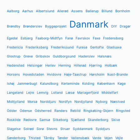
Aalborg
Aarhus
Albertslund
Allerød
Assens
Ballerup
Billund
Bornholm
Danmark
Brøndby
Brønderslev
Byggeprojekt
DIY
Dragør
Egedal
Esbjerg
Faaborg-Midtfyn
Fanø
Favrskov
Faxe
Fredensborg
Fredericia
Frederiksberg
Frederikssund
Furesø
Gentofte
Gladsaxe
Glostrup
Greve
Gribskov
Guldborgsund
Haderslev
Halsnæs
Hedensted
Helsingør
Herlev
Herning
Hillerød
Hjørring
Holbæk
Horsens
Hovedstaden
Hvidovre
Høje-Taastrup
Hørsholm
Ikast-Brande
Ishøj
Jammerbugt
Kalundborg
Kerteminde
Kolding
København
Køge
Langeland
Lejre
Lemvig
Lolland
Læsø
Mariagerfjord
Middelfart
Midtjylland
Morsø
Norddjurs
Nordfyn
Nordjylland
Nyborg
Næstved
Odder
Odense
Odsherred
Randers
Rebild
Ringkøbing-Skjern
Ringsted
Roskilde
Rødovre
Samsø
Silkeborg
Sjælland
Skanderborg
Skive
Slagelse
Solrød
Sorø
Stevns
Struer
Syddanmark
Syddjurs
Sønderborg
Thisted
Tårnby
Tønder
Vallensbæk
Varde
Vejen
Vejle