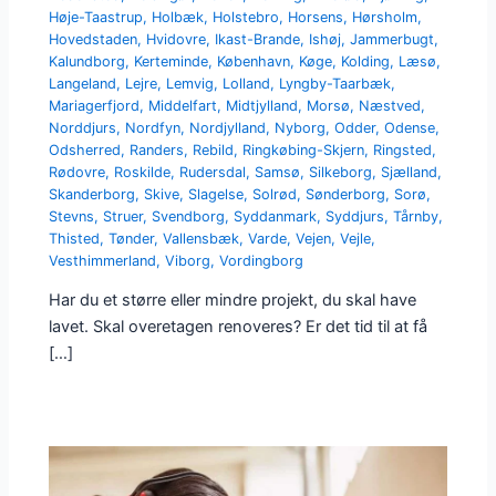
Høje-Taastrup
,
Holbæk
,
Holstebro
,
Horsens
,
Hørsholm
,
Hovedstaden
,
Hvidovre
,
Ikast-Brande
,
Ishøj
,
Jammerbugt
,
Kalundborg
,
Kerteminde
,
København
,
Køge
,
Kolding
,
Læsø
,
Langeland
,
Lejre
,
Lemvig
,
Lolland
,
Lyngby-Taarbæk
,
Mariagerfjord
,
Middelfart
,
Midtjylland
,
Morsø
,
Næstved
,
Norddjurs
,
Nordfyn
,
Nordjylland
,
Nyborg
,
Odder
,
Odense
,
Odsherred
,
Randers
,
Rebild
,
Ringkøbing-Skjern
,
Ringsted
,
Rødovre
,
Roskilde
,
Rudersdal
,
Samsø
,
Silkeborg
,
Sjælland
,
Skanderborg
,
Skive
,
Slagelse
,
Solrød
,
Sønderborg
,
Sorø
,
Stevns
,
Struer
,
Svendborg
,
Syddanmark
,
Syddjurs
,
Tårnby
,
Thisted
,
Tønder
,
Vallensbæk
,
Varde
,
Vejen
,
Vejle
,
Vesthimmerland
,
Viborg
,
Vordingborg
Har du et større eller mindre projekt, du skal have
lavet. Skal overetagen renoveres? Er det tid til at få
[…]