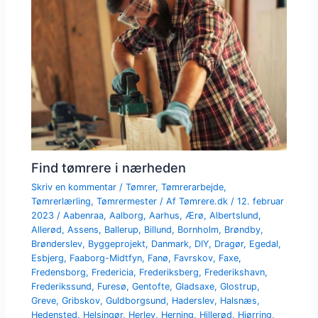
Find tømrere i nærheden
Skriv en kommentar
/
Tømrer
,
Tømrerarbejde
,
Tømrerlærling
,
Tømrermester
/ Af
Tømrere.dk
/
12. februar
2023
/
Aabenraa
,
Aalborg
,
Aarhus
,
Ærø
,
Albertslund
,
Allerød
,
Assens
,
Ballerup
,
Billund
,
Bornholm
,
Brøndby
,
Brønderslev
,
Byggeprojekt
,
Danmark
,
DIY
,
Dragør
,
Egedal
,
Esbjerg
,
Faaborg-Midtfyn
,
Fanø
,
Favrskov
,
Faxe
,
Fredensborg
,
Fredericia
,
Frederiksberg
,
Frederikshavn
,
Frederikssund
,
Furesø
,
Gentofte
,
Gladsaxe
,
Glostrup
,
Greve
,
Gribskov
,
Guldborgsund
,
Haderslev
,
Halsnæs
,
Hedensted
,
Helsingør
,
Herlev
,
Herning
,
Hillerød
,
Hjørring
,