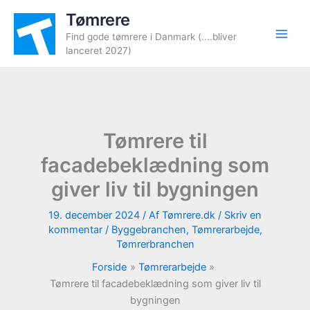
Gå
Tømrere
til
Find gode tømrere i Danmark (....bliver
indholdet
lanceret 2027)
Tømrere til
facadebeklædning som
giver liv til bygningen
19. december 2024
/ Af
Tømrere.dk
/
Skriv en
kommentar
/
Byggebranchen
,
Tømrerarbejde
,
Tømrerbranchen
Forside
Tømrerarbejde
Tømrere til facadebeklædning som giver liv til
bygningen