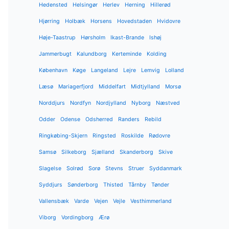
Hedensted
Helsingør
Herlev
Herning
Hillerød
Hjørring
Holbæk
Horsens
Hovedstaden
Hvidovre
Høje-Taastrup
Hørsholm
Ikast-Brande
Ishøj
Jammerbugt
Kalundborg
Kerteminde
Kolding
København
Køge
Langeland
Lejre
Lemvig
Lolland
Læsø
Mariagerfjord
Middelfart
Midtjylland
Morsø
Norddjurs
Nordfyn
Nordjylland
Nyborg
Næstved
Odder
Odense
Odsherred
Randers
Rebild
Ringkøbing-Skjern
Ringsted
Roskilde
Rødovre
Samsø
Silkeborg
Sjælland
Skanderborg
Skive
Slagelse
Solrød
Sorø
Stevns
Struer
Syddanmark
Syddjurs
Sønderborg
Thisted
Tårnby
Tønder
Vallensbæk
Varde
Vejen
Vejle
Vesthimmerland
Viborg
Vordingborg
Ærø