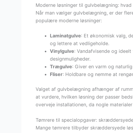
Moderne løsninger til gulvbelægning: hvad
Når man vælger gulvbelægning, er der flere
populære moderne løsninger:
Laminatgulve
: Et økonomisk valg, d
og lettere at vedligeholde.
Vinylgulve
: Vandafvisende og ideel
designmuligheder.
Trægulve
: Giver en varm og naturli
Fliser
: Holdbare og nemme at rengøre
Valget af gulvbelægning afhænger af rumme
at vurdere, hvilken løsning der passer bedst
overveje installationen, da nogle materiale
Tømrere til specialopgaver: skræddersyede
Mange tømrere tilbyder skræddersyede løsni