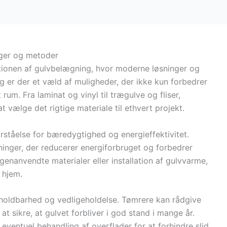
nger og metoder
lationen af gulvbelægning, hvor moderne løsninger og
ag er der et væld af muligheder, der ikke kun forbedrer
rum. Fra laminat og vinyl til trægulve og fliser,
 vælge det rigtige materiale til ethvert projekt.
tåelse for bæredygtighed og energieffektivitet.
ninger, der reducerer energiforbruget og forbedrer
genanvendte materialer eller installation af gulvvarme,
 hjem.
 holdbarhed og vedligeholdelse. Tømrere kan rådgive
 sikre, at gulvet forbliver i god stand i mange år.
eventuel behandling af overflader for at forhindre slid