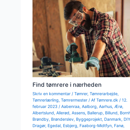
Find tømrere i nærheden
Skriv en kommentar
/
Tømrer
,
Tømrerarbejde
,
Tømrerlærling
,
Tømrermester
/ Af
Tømrere.dk
/
12.
februar 2023
/
Aabenraa
,
Aalborg
,
Aarhus
,
Ærø
,
Albertslund
,
Allerød
,
Assens
,
Ballerup
,
Billund
,
Born
Brøndby
,
Brønderslev
,
Byggeprojekt
,
Danmark
,
DI
Dragør
,
Egedal
,
Esbjerg
,
Faaborg-Midtfyn
,
Fanø
,