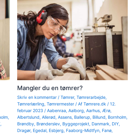
Mangler du en tømrer?
Skriv en kommentar
/
Tømrer
,
Tømrerarbejde
,
Tømrerlærling
,
Tømrermester
/ Af
Tømrere.dk
/
12.
februar 2023
/
Aabenraa
,
Aalborg
,
Aarhus
,
Ærø
,
holm
,
Albertslund
,
Allerød
,
Assens
,
Ballerup
,
Billund
,
Bornholm
,
Y
,
Brøndby
,
Brønderslev
,
Byggeprojekt
,
Danmark
,
DIY
,
Dragør
,
Egedal
,
Esbjerg
,
Faaborg-Midtfyn
,
Fanø
,