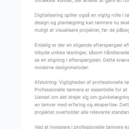
tiltrækker kunder, der ønsker at gøre en for
Digitalisering spiller også en vigtig rolle 
design og planlægning kan tømrere nu skab
muligt at visualisere projekter, før de påbe
Endelig er der en stigende efterspørgsel e
tilbyde unikke løsninger, såsom håndlavede
se en stigning i efterspørgslen. Dette kræ
moderne designmetoder.
Afslutning: Vigtigheden af professionelle t
Professionelle tømrere er essentielle for at
Uanset om det drejer sig om gulvbelægning,
en tømrer med erfaring og ekspertise. Dette
projektet overholder alle relevante standard
Ved at investere i professionelle tømrere k