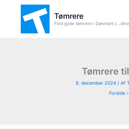
Gå
til
Tømrere
indholdet
Find gode tømrere i Danmark (....bliv
Tømrere t
8. december 2024
/ Af
Forside