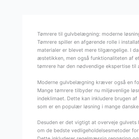
Tømrere til gulvbelægning: moderne løsni
Tømrere spiller en afgørende rolle i instal
materialer er blevet mere tilgængelige. I d
æstetikken, men også funktionaliteten af et 
tømrere har den nødvendige ekspertise til at
Moderne gulvbelægning kræver også en fors
Mange tømrere tilbyder nu miljøvenlige løs
indeklimaet. Dette kan inkludere brugen af 
som er en populær løsning i mange danske
Desuden er det vigtigt at overveje gulvets
om de bedste vedligeholdelsesmetoder for at
Dette inkluderer regelmæssig rengøring og 