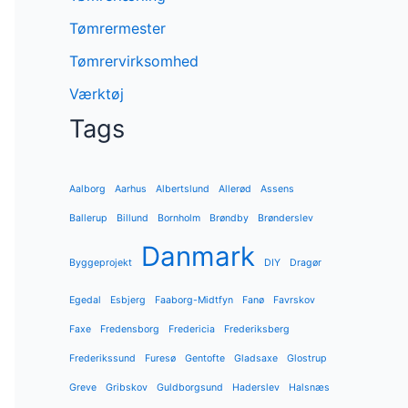
Tømrermester
Tømrervirksomhed
Værktøj
Tags
Aalborg
Aarhus
Albertslund
Allerød
Assens
Ballerup
Billund
Bornholm
Brøndby
Brønderslev
Danmark
Byggeprojekt
DIY
Dragør
Egedal
Esbjerg
Faaborg-Midtfyn
Fanø
Favrskov
Faxe
Fredensborg
Fredericia
Frederiksberg
Frederikssund
Furesø
Gentofte
Gladsaxe
Glostrup
Greve
Gribskov
Guldborgsund
Haderslev
Halsnæs