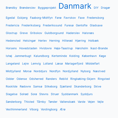
Danmark
Brøndby
Brønderslev
Byggeprojekt
DIY
Dragør
Egedal
Esbjerg
Faaborg-Midtfyn
Fanø
Favrskov
Faxe
Fredensborg
Fredericia
Frederiksberg
Frederikssund
Furesø
Gentofte
Gladsaxe
Glostrup
Greve
Gribskov
Guldborgsund
Haderslev
Halsnæs
Hedensted
Helsingør
Herlev
Herning
Hillerød
Hjørring
Holbæk
Horsens
Hovedstaden
Hvidovre
Høje-Taastrup
Hørsholm
Ikast-Brande
Ishøj
Jammerbugt
Kalundborg
Kerteminde
Kolding
København
Køge
Langeland
Lejre
Lemvig
Lolland
Læsø
Mariagerfjord
Middelfart
Midtjylland
Morsø
Norddjurs
Nordfyn
Nordjylland
Nyborg
Næstved
Odder
Odense
Odsherred
Randers
Rebild
Ringkøbing-Skjern
Ringsted
Roskilde
Rødovre
Samsø
Silkeborg
Sjælland
Skanderborg
Skive
Slagelse
Solrød
Sorø
Stevns
Struer
Syddanmark
Syddjurs
Sønderborg
Thisted
Tårnby
Tønder
Vallensbæk
Varde
Vejen
Vejle
Vesthimmerland
Viborg
Vordingborg
Ærø