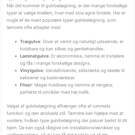
Når det kommer til gulvbelægning, er der mange forskellige
typer at vælge imellem, hver med sine egne fordele. Her er
nogle af de mest populære typer gulvbelægning, som
tømrere ofte arbejder med:
Trægulve
: Giver et varmt og naturligt udseende, er
holdbare og kan slibes og genbehandles.
Laminatgulve
: Er økonomiske, nemme at installere
og fås i mange forskellige designs.
Vinylgulve
: Vandafvisende, slidstærke og ideelle til
køkkener og badeværelser.
Fliser
: Meget holdbare og nemme at rengøre,
perfekte til områder med høj trafik.
Valget af gulvbelægning afhænger ofte af rummets
funktion og den ønskede stil. Tømrere kan hjælpe med at
vurdere, hvilken type gulvbelægning der passer bedst til dit
hjem. De kan også rådgive om installationsteknikker og
vedligeholdelse, så du kan få det bedste ud af din