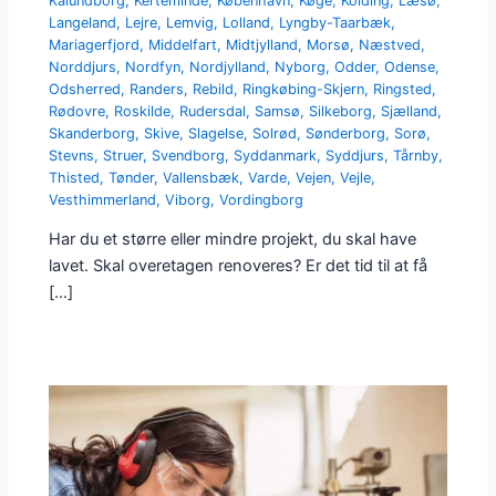
Kalundborg
,
Kerteminde
,
København
,
Køge
,
Kolding
,
Læsø
,
Langeland
,
Lejre
,
Lemvig
,
Lolland
,
Lyngby-Taarbæk
,
Mariagerfjord
,
Middelfart
,
Midtjylland
,
Morsø
,
Næstved
,
Norddjurs
,
Nordfyn
,
Nordjylland
,
Nyborg
,
Odder
,
Odense
,
Odsherred
,
Randers
,
Rebild
,
Ringkøbing-Skjern
,
Ringsted
,
Rødovre
,
Roskilde
,
Rudersdal
,
Samsø
,
Silkeborg
,
Sjælland
,
Skanderborg
,
Skive
,
Slagelse
,
Solrød
,
Sønderborg
,
Sorø
,
Stevns
,
Struer
,
Svendborg
,
Syddanmark
,
Syddjurs
,
Tårnby
,
Thisted
,
Tønder
,
Vallensbæk
,
Varde
,
Vejen
,
Vejle
,
Vesthimmerland
,
Viborg
,
Vordingborg
Har du et større eller mindre projekt, du skal have
lavet. Skal overetagen renoveres? Er det tid til at få
[…]