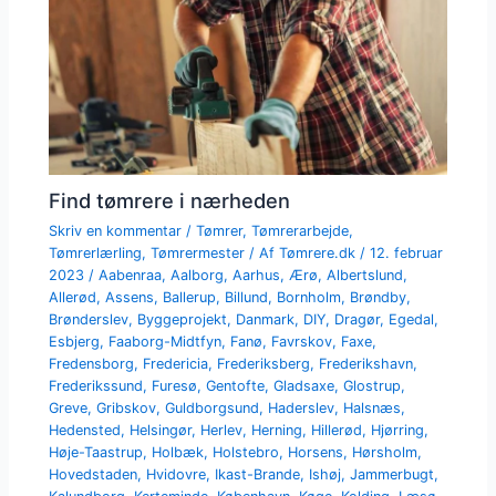
Find tømrere i nærheden
Skriv en kommentar
/
Tømrer
,
Tømrerarbejde
,
Tømrerlærling
,
Tømrermester
/ Af
Tømrere.dk
/
12. februar
2023
/
Aabenraa
,
Aalborg
,
Aarhus
,
Ærø
,
Albertslund
,
Allerød
,
Assens
,
Ballerup
,
Billund
,
Bornholm
,
Brøndby
,
Brønderslev
,
Byggeprojekt
,
Danmark
,
DIY
,
Dragør
,
Egedal
,
Esbjerg
,
Faaborg-Midtfyn
,
Fanø
,
Favrskov
,
Faxe
,
Fredensborg
,
Fredericia
,
Frederiksberg
,
Frederikshavn
,
Frederikssund
,
Furesø
,
Gentofte
,
Gladsaxe
,
Glostrup
,
Greve
,
Gribskov
,
Guldborgsund
,
Haderslev
,
Halsnæs
,
Hedensted
,
Helsingør
,
Herlev
,
Herning
,
Hillerød
,
Hjørring
,
Høje-Taastrup
,
Holbæk
,
Holstebro
,
Horsens
,
Hørsholm
,
Hovedstaden
,
Hvidovre
,
Ikast-Brande
,
Ishøj
,
Jammerbugt
,