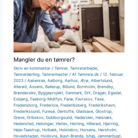
Mangler du en tømrer?
Skriv en kommentar
/
Tømrer
,
Tømrerarbejde
,
Tømrerlærling
,
Tømrermester
/ Af
Tømrere.dk
/
12. februar
2023
/
Aabenraa
,
Aalborg
,
Aarhus
,
Ærø
,
Albertslund
,
Allerød
,
Assens
,
Ballerup
,
Billund
,
Bornholm
,
Brøndby
,
Brønderslev
,
Byggeprojekt
,
Danmark
,
DIY
,
Dragør
,
Egedal
,
Esbjerg
,
Faaborg-Midtfyn
,
Fanø
,
Favrskov
,
Faxe
,
Fredensborg
,
Fredericia
,
Frederiksberg
,
Frederikshavn
,
Frederikssund
,
Furesø
,
Gentofte
,
Gladsaxe
,
Glostrup
,
Greve
,
Gribskov
,
Guldborgsund
,
Haderslev
,
Halsnæs
,
Hedensted
,
Helsingør
,
Herlev
,
Herning
,
Hillerød
,
Hjørring
,
Høje-Taastrup
,
Holbæk
,
Holstebro
,
Horsens
,
Hørsholm
,
Hovedstaden
,
Hvidovre
,
Ikast-Brande
,
Ishøj
,
Jammerbugt
,