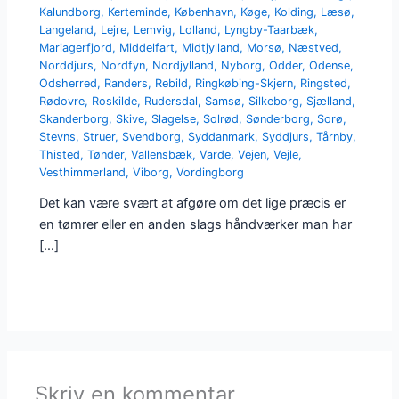
Kalundborg
,
Kerteminde
,
København
,
Køge
,
Kolding
,
Læsø
,
Langeland
,
Lejre
,
Lemvig
,
Lolland
,
Lyngby-Taarbæk
,
Mariagerfjord
,
Middelfart
,
Midtjylland
,
Morsø
,
Næstved
,
Norddjurs
,
Nordfyn
,
Nordjylland
,
Nyborg
,
Odder
,
Odense
,
Odsherred
,
Randers
,
Rebild
,
Ringkøbing-Skjern
,
Ringsted
,
Rødovre
,
Roskilde
,
Rudersdal
,
Samsø
,
Silkeborg
,
Sjælland
,
Skanderborg
,
Skive
,
Slagelse
,
Solrød
,
Sønderborg
,
Sorø
,
Stevns
,
Struer
,
Svendborg
,
Syddanmark
,
Syddjurs
,
Tårnby
,
Thisted
,
Tønder
,
Vallensbæk
,
Varde
,
Vejen
,
Vejle
,
Vesthimmerland
,
Viborg
,
Vordingborg
Det kan være svært at afgøre om det lige præcis er
en tømrer eller en anden slags håndværker man har
[…]
Skriv en kommentar