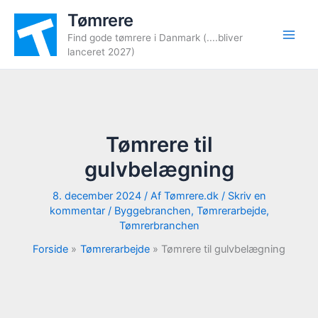
Gå
Tømrere
til
Find gode tømrere i Danmark (....bliver
indholdet
lanceret 2027)
Tømrere til
gulvbelægning
8. december 2024
/ Af
Tømrere.dk
/
Skriv en
kommentar
/
Byggebranchen
,
Tømrerarbejde
,
Tømrerbranchen
Forside
Tømrerarbejde
Tømrere til gulvbelægning