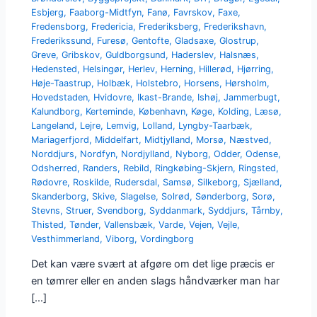
Esbjerg
,
Faaborg-Midtfyn
,
Fanø
,
Favrskov
,
Faxe
,
Fredensborg
,
Fredericia
,
Frederiksberg
,
Frederikshavn
,
Frederikssund
,
Furesø
,
Gentofte
,
Gladsaxe
,
Glostrup
,
Greve
,
Gribskov
,
Guldborgsund
,
Haderslev
,
Halsnæs
,
Hedensted
,
Helsingør
,
Herlev
,
Herning
,
Hillerød
,
Hjørring
,
Høje-Taastrup
,
Holbæk
,
Holstebro
,
Horsens
,
Hørsholm
,
Hovedstaden
,
Hvidovre
,
Ikast-Brande
,
Ishøj
,
Jammerbugt
,
Kalundborg
,
Kerteminde
,
København
,
Køge
,
Kolding
,
Læsø
,
Langeland
,
Lejre
,
Lemvig
,
Lolland
,
Lyngby-Taarbæk
,
Mariagerfjord
,
Middelfart
,
Midtjylland
,
Morsø
,
Næstved
,
Norddjurs
,
Nordfyn
,
Nordjylland
,
Nyborg
,
Odder
,
Odense
,
Odsherred
,
Randers
,
Rebild
,
Ringkøbing-Skjern
,
Ringsted
,
Rødovre
,
Roskilde
,
Rudersdal
,
Samsø
,
Silkeborg
,
Sjælland
,
Skanderborg
,
Skive
,
Slagelse
,
Solrød
,
Sønderborg
,
Sorø
,
Stevns
,
Struer
,
Svendborg
,
Syddanmark
,
Syddjurs
,
Tårnby
,
Thisted
,
Tønder
,
Vallensbæk
,
Varde
,
Vejen
,
Vejle
,
Vesthimmerland
,
Viborg
,
Vordingborg
Det kan være svært at afgøre om det lige præcis er
en tømrer eller en anden slags håndværker man har
[…]