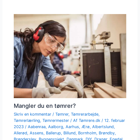
Mangler du en tømrer?
Skriv en kommentar
/
Tømrer
,
Tømrerarbejde
,
Tømrerlærling
,
Tømrermester
/ Af
Tømrere.dk
/
12. februar
2023
/
Aabenraa
,
Aalborg
,
Aarhus
,
Ærø
,
Albertslund
,
Allerød
,
Assens
,
Ballerup
,
Billund
,
Bornholm
,
Brøndby
,
Brønderslev
,
Byggeprojekt
,
Danmark
,
DIY
,
Dragør
,
Egedal
,