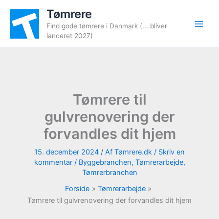
Gå
Tømrere
til
Find gode tømrere i Danmark (....bliver
indholdet
lanceret 2027)
Tømrere til
gulvrenovering der
forvandles dit hjem
15. december 2024
/ Af
Tømrere.dk
/
Skriv en
kommentar
/
Byggebranchen
,
Tømrerarbejde
,
Tømrerbranchen
Forside
Tømrerarbejde
Tømrere til gulvrenovering der forvandles dit hjem