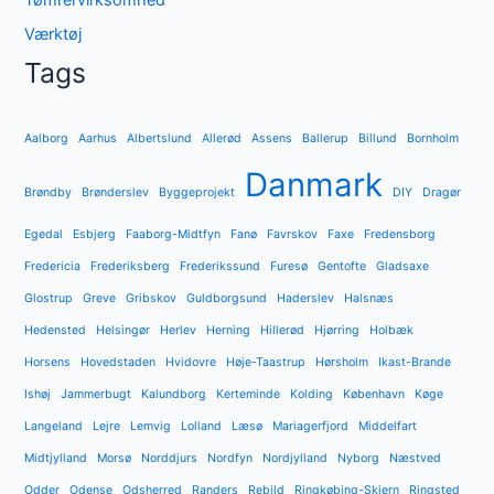
Værktøj
Tags
Aalborg
Aarhus
Albertslund
Allerød
Assens
Ballerup
Billund
Bornholm
Danmark
Brøndby
Brønderslev
Byggeprojekt
DIY
Dragør
Egedal
Esbjerg
Faaborg-Midtfyn
Fanø
Favrskov
Faxe
Fredensborg
Fredericia
Frederiksberg
Frederikssund
Furesø
Gentofte
Gladsaxe
Glostrup
Greve
Gribskov
Guldborgsund
Haderslev
Halsnæs
Hedensted
Helsingør
Herlev
Herning
Hillerød
Hjørring
Holbæk
Horsens
Hovedstaden
Hvidovre
Høje-Taastrup
Hørsholm
Ikast-Brande
Ishøj
Jammerbugt
Kalundborg
Kerteminde
Kolding
København
Køge
Langeland
Lejre
Lemvig
Lolland
Læsø
Mariagerfjord
Middelfart
Midtjylland
Morsø
Norddjurs
Nordfyn
Nordjylland
Nyborg
Næstved
Odder
Odense
Odsherred
Randers
Rebild
Ringkøbing-Skjern
Ringsted