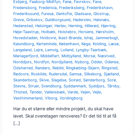
Esbjerg
,
Faaborg-Midtfyn
,
Fanø
,
Favrskov
,
Faxe
,
Fredensborg
,
Fredericia
,
Frederiksberg
,
Frederikshavn
,
Frederikssund
,
Furesø
,
Gentofte
,
Gladsaxe
,
Glostrup
,
Greve
,
Gribskov
,
Guldborgsund
,
Haderslev
,
Halsnæs
,
Hedensted
,
Helsingør
,
Herlev
,
Herning
,
Hillerød
,
Hjørring
,
Høje-Taastrup
,
Holbæk
,
Holstebro
,
Horsens
,
Hørsholm
,
Hovedstaden
,
Hvidovre
,
Ikast-Brande
,
Ishøj
,
Jammerbugt
,
Kalundborg
,
Kerteminde
,
København
,
Køge
,
Kolding
,
Læsø
,
Langeland
,
Lejre
,
Lemvig
,
Lolland
,
Lyngby-Taarbæk
,
Mariagerfjord
,
Middelfart
,
Midtjylland
,
Morsø
,
Næstved
,
Norddjurs
,
Nordfyn
,
Nordjylland
,
Nyborg
,
Odder
,
Odense
,
Odsherred
,
Randers
,
Rebild
,
Ringkøbing-Skjern
,
Ringsted
,
Rødovre
,
Roskilde
,
Rudersdal
,
Samsø
,
Silkeborg
,
Sjælland
,
Skanderborg
,
Skive
,
Slagelse
,
Solrød
,
Sønderborg
,
Sorø
,
Stevns
,
Struer
,
Svendborg
,
Syddanmark
,
Syddjurs
,
Tårnby
,
Thisted
,
Tønder
,
Vallensbæk
,
Varde
,
Vejen
,
Vejle
,
Vesthimmerland
,
Viborg
,
Vordingborg
Har du et større eller mindre projekt, du skal have
lavet. Skal overetagen renoveres? Er det tid til at få
[…]