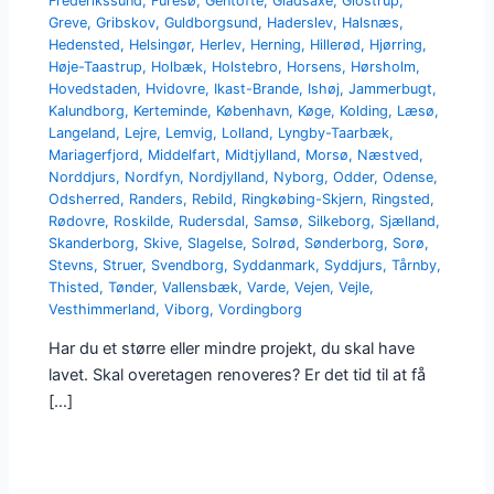
Frederikssund
,
Furesø
,
Gentofte
,
Gladsaxe
,
Glostrup
,
Greve
,
Gribskov
,
Guldborgsund
,
Haderslev
,
Halsnæs
,
Hedensted
,
Helsingør
,
Herlev
,
Herning
,
Hillerød
,
Hjørring
,
Høje-Taastrup
,
Holbæk
,
Holstebro
,
Horsens
,
Hørsholm
,
Hovedstaden
,
Hvidovre
,
Ikast-Brande
,
Ishøj
,
Jammerbugt
,
Kalundborg
,
Kerteminde
,
København
,
Køge
,
Kolding
,
Læsø
,
Langeland
,
Lejre
,
Lemvig
,
Lolland
,
Lyngby-Taarbæk
,
Mariagerfjord
,
Middelfart
,
Midtjylland
,
Morsø
,
Næstved
,
Norddjurs
,
Nordfyn
,
Nordjylland
,
Nyborg
,
Odder
,
Odense
,
Odsherred
,
Randers
,
Rebild
,
Ringkøbing-Skjern
,
Ringsted
,
Rødovre
,
Roskilde
,
Rudersdal
,
Samsø
,
Silkeborg
,
Sjælland
,
Skanderborg
,
Skive
,
Slagelse
,
Solrød
,
Sønderborg
,
Sorø
,
Stevns
,
Struer
,
Svendborg
,
Syddanmark
,
Syddjurs
,
Tårnby
,
Thisted
,
Tønder
,
Vallensbæk
,
Varde
,
Vejen
,
Vejle
,
Vesthimmerland
,
Viborg
,
Vordingborg
Har du et større eller mindre projekt, du skal have
lavet. Skal overetagen renoveres? Er det tid til at få
[…]