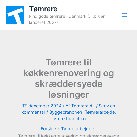
Gå
Tømrere
til
Find gode tømrere i Danmark (....bliver
indholdet
lanceret 2027)
Tømrere til
køkkenrenovering og
skræddersyede
løsninger
17. december 2024
/ Af
Tømrere.dk
/
Skriv en
kommentar
/
Byggebranchen
,
Tømrerarbejde
,
Tømrerbranchen
Forside
Tømrerarbejde
Tømrere til køkkenrenovering og skræddersyede