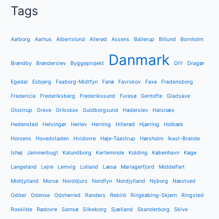
Tags
Aalborg
Aarhus
Albertslund
Allerød
Assens
Ballerup
Billund
Bornholm
Danmark
Brøndby
Brønderslev
Byggeprojekt
DIY
Dragør
Egedal
Esbjerg
Faaborg-Midtfyn
Fanø
Favrskov
Faxe
Fredensborg
Fredericia
Frederiksberg
Frederikssund
Furesø
Gentofte
Gladsaxe
Glostrup
Greve
Gribskov
Guldborgsund
Haderslev
Halsnæs
Hedensted
Helsingør
Herlev
Herning
Hillerød
Hjørring
Holbæk
Horsens
Hovedstaden
Hvidovre
Høje-Taastrup
Hørsholm
Ikast-Brande
Ishøj
Jammerbugt
Kalundborg
Kerteminde
Kolding
København
Køge
Langeland
Lejre
Lemvig
Lolland
Læsø
Mariagerfjord
Middelfart
Midtjylland
Morsø
Norddjurs
Nordfyn
Nordjylland
Nyborg
Næstved
Odder
Odense
Odsherred
Randers
Rebild
Ringkøbing-Skjern
Ringsted
Roskilde
Rødovre
Samsø
Silkeborg
Sjælland
Skanderborg
Skive