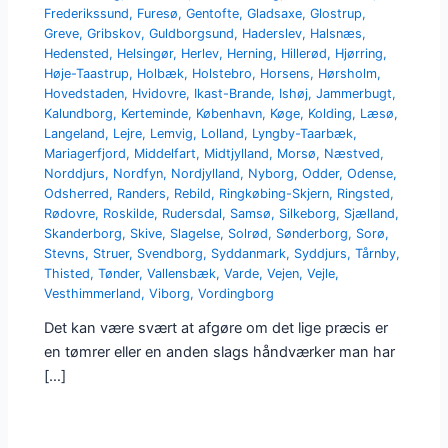
Frederikssund
,
Furesø
,
Gentofte
,
Gladsaxe
,
Glostrup
,
Greve
,
Gribskov
,
Guldborgsund
,
Haderslev
,
Halsnæs
,
Hedensted
,
Helsingør
,
Herlev
,
Herning
,
Hillerød
,
Hjørring
,
Høje-Taastrup
,
Holbæk
,
Holstebro
,
Horsens
,
Hørsholm
,
Hovedstaden
,
Hvidovre
,
Ikast-Brande
,
Ishøj
,
Jammerbugt
,
Kalundborg
,
Kerteminde
,
København
,
Køge
,
Kolding
,
Læsø
,
Langeland
,
Lejre
,
Lemvig
,
Lolland
,
Lyngby-Taarbæk
,
Mariagerfjord
,
Middelfart
,
Midtjylland
,
Morsø
,
Næstved
,
Norddjurs
,
Nordfyn
,
Nordjylland
,
Nyborg
,
Odder
,
Odense
,
Odsherred
,
Randers
,
Rebild
,
Ringkøbing-Skjern
,
Ringsted
,
Rødovre
,
Roskilde
,
Rudersdal
,
Samsø
,
Silkeborg
,
Sjælland
,
Skanderborg
,
Skive
,
Slagelse
,
Solrød
,
Sønderborg
,
Sorø
,
Stevns
,
Struer
,
Svendborg
,
Syddanmark
,
Syddjurs
,
Tårnby
,
Thisted
,
Tønder
,
Vallensbæk
,
Varde
,
Vejen
,
Vejle
,
Vesthimmerland
,
Viborg
,
Vordingborg
Det kan være svært at afgøre om det lige præcis er
en tømrer eller en anden slags håndværker man har
[…]