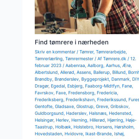
Find tømrere i nærheden
Skriv en kommentar
/
Tømrer
,
Tømrerarbejde
,
Tømrerlærling
,
Tømrermester
/ Af
Tømrere.dk
/
12.
februar 2023
/
Aabenraa
,
Aalborg
,
Aarhus
,
Ærø
,
Albertslund
,
Allerød
,
Assens
,
Ballerup
,
Billund
,
Born
Brøndby
,
Brønderslev
,
Byggeprojekt
,
Danmark
,
DI
Dragør
,
Egedal
,
Esbjerg
,
Faaborg-Midtfyn
,
Fanø
,
Favrskov
,
Faxe
,
Fredensborg
,
Fredericia
,
Frederiksberg
,
Frederikshavn
,
Frederikssund
,
Fure
Gentofte
,
Gladsaxe
,
Glostrup
,
Greve
,
Gribskov
,
Guldborgsund
,
Haderslev
,
Halsnæs
,
Hedensted
,
Helsingør
,
Herlev
,
Herning
,
Hillerød
,
Hjørring
,
Høje-
Taastrup
,
Holbæk
,
Holstebro
,
Horsens
,
Hørsholm
,
Hovedstaden
,
Hvidovre
,
Ikast-Brande
,
Ishøj
,