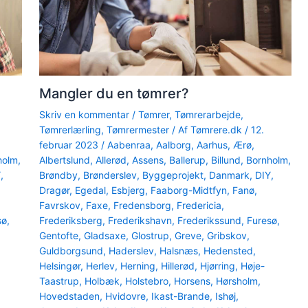
Mangler du en tømrer?
Skriv en kommentar
/
Tømrer
,
Tømrerarbejde
,
Tømrerlærling
,
Tømrermester
/ Af
Tømrere.dk
/
12.
februar 2023
/
Aabenraa
,
Aalborg
,
Aarhus
,
Ærø
,
holm
,
Albertslund
,
Allerød
,
Assens
,
Ballerup
,
Billund
,
Bornholm
,
Y
,
Brøndby
,
Brønderslev
,
Byggeprojekt
,
Danmark
,
DIY
,
Dragør
,
Egedal
,
Esbjerg
,
Faaborg-Midtfyn
,
Fanø
,
Favrskov
,
Faxe
,
Fredensborg
,
Fredericia
,
sø
,
Frederiksberg
,
Frederikshavn
,
Frederikssund
,
Furesø
,
Gentofte
,
Gladsaxe
,
Glostrup
,
Greve
,
Gribskov
,
Guldborgsund
,
Haderslev
,
Halsnæs
,
Hedensted
,
Helsingør
,
Herlev
,
Herning
,
Hillerød
,
Hjørring
,
Høje-
Taastrup
,
Holbæk
,
Holstebro
,
Horsens
,
Hørsholm
,
Hovedstaden
,
Hvidovre
,
Ikast-Brande
,
Ishøj
,