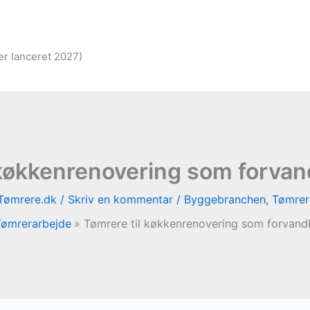
er lanceret 2027)
 køkkenrenovering som forvand
Tømrere.dk
/
Skriv en kommentar
/
Byggebranchen
,
Tømrer
Tømrerarbejde
Tømrere til køkkenrenovering som forvandl