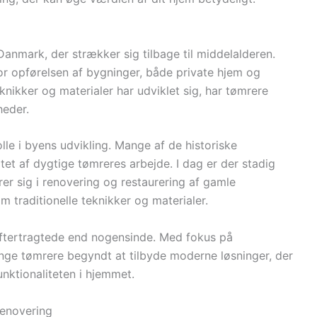
 Danmark, der strækker sig tilbage til middelalderen.
for opførelsen af bygninger, både private hjem og
knikker og materialer har udviklet sig, har tømrere
heder.
lle i byens udvikling. Mange af de historiske
atet af dygtige tømreres arbejde. I dag er der stadig
er sig i renovering og restaurering af gamle
m traditionelle teknikker og materialer.
 eftertragtede end nogensinde. Med fokus på
nge tømrere begyndt at tilbyde moderne løsninger, der
nktionaliteten i hjemmet.
renovering