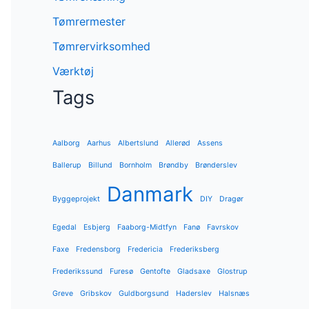
Tømrermester
Tømrervirksomhed
Værktøj
Tags
Aalborg
Aarhus
Albertslund
Allerød
Assens
Ballerup
Billund
Bornholm
Brøndby
Brønderslev
Danmark
Byggeprojekt
DIY
Dragør
Egedal
Esbjerg
Faaborg-Midtfyn
Fanø
Favrskov
Faxe
Fredensborg
Fredericia
Frederiksberg
Frederikssund
Furesø
Gentofte
Gladsaxe
Glostrup
Greve
Gribskov
Guldborgsund
Haderslev
Halsnæs