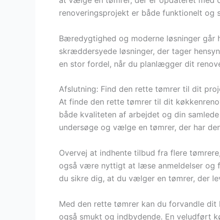
at vælge en tømrer, der er opdateret med de
renoveringsprojekt er både funktionelt og st
Bæredygtighed og moderne løsninger går h
skræddersyede løsninger, der tager hensyn 
en stor fordel, når du planlægger dit renov
Afslutning: Find den rette tømrer til dit pro
At finde den rette tømrer til dit køkkenreno
både kvaliteten af arbejdet og din samlede ti
undersøge og vælge en tømrer, der har den 
Overvej at indhente tilbud fra flere tømrer
også være nyttigt at læse anmeldelser og f
du sikre dig, at du vælger en tømrer, der le
Med den rette tømrer kan du forvandle dit k
også smukt og indbydende. En veludført k