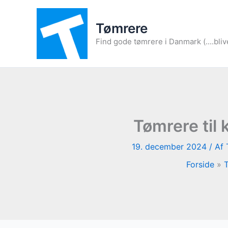
Gå
til
Tømrere
indholdet
Find gode tømrere i Danmark (....bliv
Tømrere til
19. december 2024
/ Af
Forside