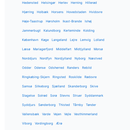
Hedensted
Helsingør
Herlev
Herning
Hillerød
Hjørring
Holbæk
Horsens
Hovedstaden
Hvidovre
Høje-Taastrup
Hørsholm
Ikast-Brande
Ishøj
Jammerbugt
Kalundborg
Kerteminde
Kolding
København
Køge
Langeland
Lejre
Lemvig
Lolland
Læsø
Mariagerfjord
Middelfart
Midtjylland
Morsø
Norddjurs
Nordfyn
Nordjylland
Nyborg
Næstved
Odder
Odense
Odsherred
Randers
Rebild
Ringkøbing-Skjern
Ringsted
Roskilde
Rødovre
Samsø
Silkeborg
Sjælland
Skanderborg
Skive
Slagelse
Solrød
Sorø
Stevns
Struer
Syddanmark
Syddjurs
Sønderborg
Thisted
Tårnby
Tønder
Vallensbæk
Varde
Vejen
Vejle
Vesthimmerland
Viborg
Vordingborg
Ærø