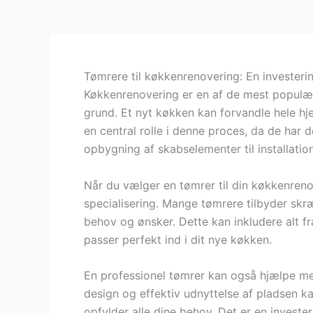
Tømrere til køkkenrenovering: En investerin
Køkkenrenovering er en af de mest populær
grund. Et nyt køkken kan forvandle hele hj
en central rolle i denne proces, da de har d
opbygning af skabselementer til installatio
Når du vælger en tømrer til din køkkenrenov
specialisering. Mange tømrere tilbyder skræ
behov og ønsker. Dette kan inkludere alt fra
passer perfekt ind i dit nye køkken.
En professionel tømrer kan også hjælpe me
design og effektiv udnyttelse af pladsen ka
opfylder alle dine behov. Det er en investe