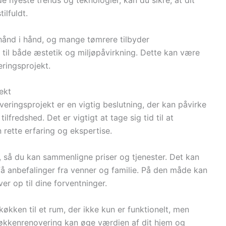
 nyeste trends og teknologier, kan du sikre, at dit
ilfuldt.
ånd i hånd, og mange tømrere tilbyder
til både æstetik og miljøpåvirkning. Dette kan være
eringsprojekt.
jekt
veringsprojekt er en vigtig beslutning, der kan påvirke
lfredshed. Det er vigtigt at tage sig tid til at
rette erfaring og ekspertise.
e, så du kan sammenligne priser og tjenester. Det kan
å anbefalinger fra venner og familie. På den måde kan
ver op til dine forventninger.
økken til et rum, der ikke kun er funktionelt, men
økkenrenovering kan øge værdien af dit hjem og