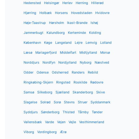
Hedensted
Helsingør
Herlev
Herning
Hillerød
Hjørring
Holbæk
Horsens
Hovedstaden
Hvidovre
Høje-Taastrup
Hørsholm
Ikast-Brande
Ishøj
Jammerbugt
Kalundborg
Kerteminde
Kolding
København
Køge
Langeland
Lejre
Lemvig
Lolland
Læsø
Mariagerfjord
Middelfart
Midtjylland
Morsø
Norddjurs
Nordfyn
Nordjylland
Nyborg
Næstved
Odder
Odense
Odsherred
Randers
Rebild
Ringkøbing-Skjern
Ringsted
Roskilde
Rødovre
Samsø
Silkeborg
Sjælland
Skanderborg
Skive
Slagelse
Solrød
Sorø
Stevns
Struer
Syddanmark
Syddjurs
Sønderborg
Thisted
Tårnby
Tønder
Vallensbæk
Varde
Vejen
Vejle
Vesthimmerland
Viborg
Vordingborg
Ærø