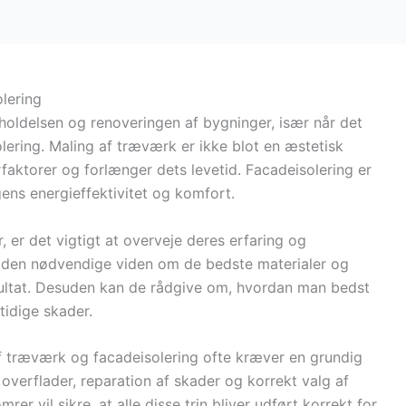
lering
eholdelsen og renoveringen af bygninger, især når det
ering. Maling af træværk er ikke blot en æstetisk
aktorer og forlænger dets levetid. Facadeisolering er
gens energieffektivitet og komfort.
 er det vigtigt at overveje deres erfaring og
ve den nødvendige viden om de bedste materialer og
resultat. Desuden kan de rådgive om, hvordan man bedst
tidige skader.
 træværk og facadeisolering ofte kræver en grundig
 overflader, reparation af skader og korrekt valg af
rer vil sikre, at alle disse trin bliver udført korrekt for