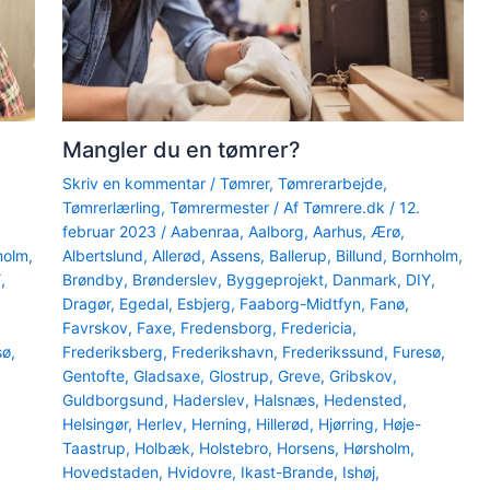
Mangler du en tømrer?
Skriv en kommentar
/
Tømrer
,
Tømrerarbejde
,
Tømrerlærling
,
Tømrermester
/ Af
Tømrere.dk
/
12.
februar 2023
/
Aabenraa
,
Aalborg
,
Aarhus
,
Ærø
,
holm
,
Albertslund
,
Allerød
,
Assens
,
Ballerup
,
Billund
,
Bornholm
,
Y
,
Brøndby
,
Brønderslev
,
Byggeprojekt
,
Danmark
,
DIY
,
Dragør
,
Egedal
,
Esbjerg
,
Faaborg-Midtfyn
,
Fanø
,
Favrskov
,
Faxe
,
Fredensborg
,
Fredericia
,
sø
,
Frederiksberg
,
Frederikshavn
,
Frederikssund
,
Furesø
,
Gentofte
,
Gladsaxe
,
Glostrup
,
Greve
,
Gribskov
,
Guldborgsund
,
Haderslev
,
Halsnæs
,
Hedensted
,
Helsingør
,
Herlev
,
Herning
,
Hillerød
,
Hjørring
,
Høje-
Taastrup
,
Holbæk
,
Holstebro
,
Horsens
,
Hørsholm
,
Hovedstaden
,
Hvidovre
,
Ikast-Brande
,
Ishøj
,