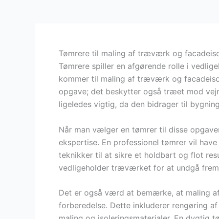
Tømrere til maling af træværk og facadeiso
Tømrere spiller en afgørende rolle i vedlig
kommer til maling af træværk og facadeisol
opgave; det beskytter også træet mod vejrf
ligeledes vigtig, da den bidrager til bygnin
Når man vælger en tømrer til disse opgaver,
ekspertise. En professionel tømrer vil ha
teknikker til at sikre et holdbart og flot 
vedligeholder træværket for at undgå frem
Det er også værd at bemærke, at maling af
forberedelse. Dette inkluderer rengøring af
maling og isoleringsmaterialer. En dygtig tøm