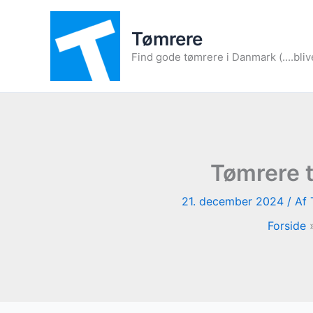
Gå
til
Tømrere
indholdet
Find gode tømrere i Danmark (....bliv
Tømrere t
21. december 2024
/ Af
Forside