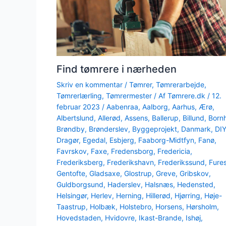
Find tømrere i nærheden
Skriv en kommentar
/
Tømrer
,
Tømrerarbejde
,
Tømrerlærling
,
Tømrermester
/ Af
Tømrere.dk
/
12.
februar 2023
/
Aabenraa
,
Aalborg
,
Aarhus
,
Ærø
,
Albertslund
,
Allerød
,
Assens
,
Ballerup
,
Billund
,
Born
Brøndby
,
Brønderslev
,
Byggeprojekt
,
Danmark
,
DI
Dragør
,
Egedal
,
Esbjerg
,
Faaborg-Midtfyn
,
Fanø
,
Favrskov
,
Faxe
,
Fredensborg
,
Fredericia
,
Frederiksberg
,
Frederikshavn
,
Frederikssund
,
Fure
Gentofte
,
Gladsaxe
,
Glostrup
,
Greve
,
Gribskov
,
Guldborgsund
,
Haderslev
,
Halsnæs
,
Hedensted
,
Helsingør
,
Herlev
,
Herning
,
Hillerød
,
Hjørring
,
Høje-
Taastrup
,
Holbæk
,
Holstebro
,
Horsens
,
Hørsholm
,
Hovedstaden
,
Hvidovre
,
Ikast-Brande
,
Ishøj
,