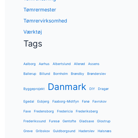
Tømrermester
Tømrervirksomhed
Værktøj
Tags
Aalborg
Aarhus
Albertslund
Allerød
Assens
Ballerup
Billund
Bornholm
Brøndby
Brønderslev
Danmark
Byggeprojekt
DIY
Dragør
Egedal
Esbjerg
Faaborg-Midtfyn
Fanø
Favrskov
Faxe
Fredensborg
Fredericia
Frederiksberg
Frederikssund
Furesø
Gentofte
Gladsaxe
Glostrup
Greve
Gribskov
Guldborgsund
Haderslev
Halsnæs