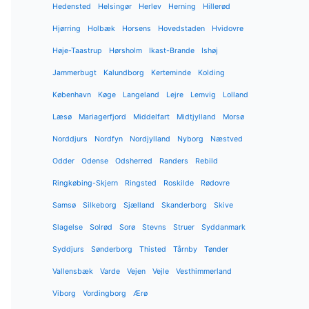
Hedensted
Helsingør
Herlev
Herning
Hillerød
Hjørring
Holbæk
Horsens
Hovedstaden
Hvidovre
Høje-Taastrup
Hørsholm
Ikast-Brande
Ishøj
Jammerbugt
Kalundborg
Kerteminde
Kolding
København
Køge
Langeland
Lejre
Lemvig
Lolland
Læsø
Mariagerfjord
Middelfart
Midtjylland
Morsø
Norddjurs
Nordfyn
Nordjylland
Nyborg
Næstved
Odder
Odense
Odsherred
Randers
Rebild
Ringkøbing-Skjern
Ringsted
Roskilde
Rødovre
Samsø
Silkeborg
Sjælland
Skanderborg
Skive
Slagelse
Solrød
Sorø
Stevns
Struer
Syddanmark
Syddjurs
Sønderborg
Thisted
Tårnby
Tønder
Vallensbæk
Varde
Vejen
Vejle
Vesthimmerland
Viborg
Vordingborg
Ærø