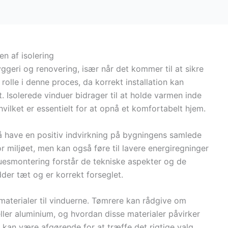
en af isolering
yggeri og renovering, især når det kommer til at sikre
rolle i denne proces, da korrekt installation kan
 Isolerede vinduer bidrager til at holde varmen inde
lket er essentielt for at opnå et komfortabelt hjem.
å have en positiv indvirkning på bygningens samlede
or miljøet, men kan også føre til lavere energiregninger
duesmontering forstår de tekniske aspekter og de
dder tæt og er korrekt forseglet.
materialer til vinduerne. Tømrere kan rådgive om
ller aluminium, og hvordan disse materialer påvirker
 kan være afgørende for at træffe det rigtige valg.