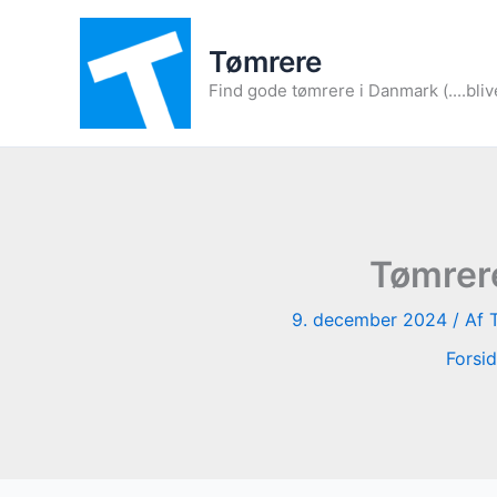
Gå
til
Tømrere
indholdet
Find gode tømrere i Danmark (....bliv
Tømrere
9. december 2024
/ Af
Forsi