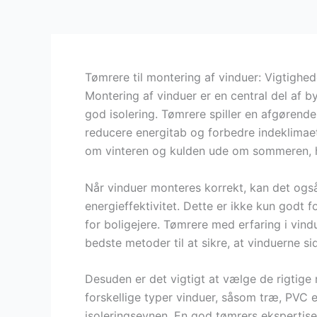
Tømrere til montering af vinduer: Vigtighed
Montering af vinduer er en central del af b
god isolering. Tømrere spiller en afgørende 
reducere energitab og forbedre indeklimaet.
om vinteren og kulden ude om sommeren, hvi
Når vinduer monteres korrekt, kan det ogs
energieffektivitet. Dette er ikke kun godt f
for boligejere. Tømrere med erfaring i vin
bedste metoder til at sikre, at vinduerne si
Desuden er det vigtigt at vælge de rigtige 
forskellige typer vinduer, såsom træ, PVC e
isoleringsevnen. En god tømrers ekspertise