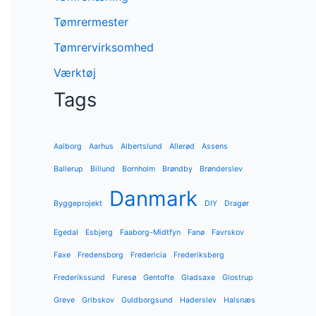
Tømrermester
Tømrervirksomhed
Værktøj
Tags
Aalborg
Aarhus
Albertslund
Allerød
Assens
Ballerup
Billund
Bornholm
Brøndby
Brønderslev
Danmark
Byggeprojekt
DIY
Dragør
Egedal
Esbjerg
Faaborg-Midtfyn
Fanø
Favrskov
Faxe
Fredensborg
Fredericia
Frederiksberg
Frederikssund
Furesø
Gentofte
Gladsaxe
Glostrup
Greve
Gribskov
Guldborgsund
Haderslev
Halsnæs