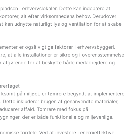
ladsen i erhvervslokaler. Dette kan indebære at
kontorer, alt efter virksomhedens behov. Derudover
kan udnytte naturligt lys og ventilation for at skabe
menter er også vigtige faktorer i erhvervsbyggeri.
e, at alle installationer er sikre og i overensstemmelse
r afgørende for at beskytte både medarbejdere og
mrerfaget
ksomt på miljøet, er tømrere begyndt at implementere
 Dette inkluderer brugen af genanvendte materialer,
reducerer affald. Tømrere med fokus på
ninger, der er både funktionelle og miljøvenlige.
miske fordele. Ved at investere i energieffektive