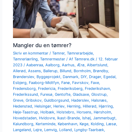
Mangler du en tømrer?
Skriv en kommentar
/
Tømrer
,
Tømrerarbejde
,
Tømrerlærling
,
Tømrermester
/ Af
Tømrere.dk
/
12. februar
2023
/
Aabenraa
,
Aalborg
,
Aarhus
,
Ærø
,
Albertslund
,
Allerød
,
Assens
,
Ballerup
,
Billund
,
Bornholm
,
Brøndby
,
Brønderslev
,
Byggeprojekt
,
Danmark
,
DIY
,
Dragør
,
Egedal
,
Esbjerg
,
Faaborg-Midtfyn
,
Fanø
,
Favrskov
,
Faxe
,
Fredensborg
,
Fredericia
,
Frederiksberg
,
Frederikshavn
,
Frederikssund
,
Furesø
,
Gentofte
,
Gladsaxe
,
Glostrup
,
Greve
,
Gribskov
,
Guldborgsund
,
Haderslev
,
Halsnæs
,
Hedensted
,
Helsingør
,
Herlev
,
Herning
,
Hillerød
,
Hjørring
,
Høje-Taastrup
,
Holbæk
,
Holstebro
,
Horsens
,
Hørsholm
,
Hovedstaden
,
Hvidovre
,
Ikast-Brande
,
Ishøj
,
Jammerbugt
,
Kalundborg
,
Kerteminde
,
København
,
Køge
,
Kolding
,
Læsø
,
Langeland
,
Lejre
,
Lemvig
,
Lolland
,
Lyngby-Taarbæk
,