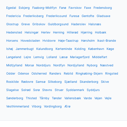
Egedal
Esbjerg
Faaborg-Midtfyn
Fanø
Favrskov
Faxe
Fredensborg
Fredericia
Frederiksberg
Frederikssund
Furesø
Gentofte
Gladsaxe
Glostrup
Greve
Gribskov
Guldborgsund
Haderslev
Halsnæs
Hedensted
Helsingør
Herlev
Herning
Hillerød
Hjørring
Holbæk
Horsens
Hovedstaden
Hvidovre
Høje-Taastrup
Hørsholm
Ikast-Brande
Ishøj
Jammerbugt
Kalundborg
Kerteminde
Kolding
København
Køge
Langeland
Lejre
Lemvig
Lolland
Læsø
Mariagerfjord
Middelfart
Midtjylland
Morsø
Norddjurs
Nordfyn
Nordjylland
Nyborg
Næstved
Odder
Odense
Odsherred
Randers
Rebild
Ringkøbing-Skjern
Ringsted
Roskilde
Rødovre
Samsø
Silkeborg
Sjælland
Skanderborg
Skive
Slagelse
Solrød
Sorø
Stevns
Struer
Syddanmark
Syddjurs
Sønderborg
Thisted
Tårnby
Tønder
Vallensbæk
Varde
Vejen
Vejle
Vesthimmerland
Viborg
Vordingborg
Ærø