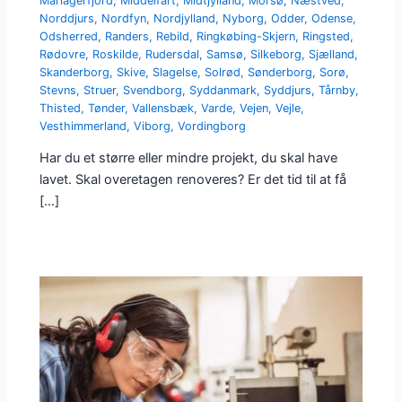
Mariagerfjord
,
Middelfart
,
Midtjylland
,
Morsø
,
Næstved
,
Norddjurs
,
Nordfyn
,
Nordjylland
,
Nyborg
,
Odder
,
Odense
,
Odsherred
,
Randers
,
Rebild
,
Ringkøbing-Skjern
,
Ringsted
,
Rødovre
,
Roskilde
,
Rudersdal
,
Samsø
,
Silkeborg
,
Sjælland
,
Skanderborg
,
Skive
,
Slagelse
,
Solrød
,
Sønderborg
,
Sorø
,
Stevns
,
Struer
,
Svendborg
,
Syddanmark
,
Syddjurs
,
Tårnby
,
Thisted
,
Tønder
,
Vallensbæk
,
Varde
,
Vejen
,
Vejle
,
Vesthimmerland
,
Viborg
,
Vordingborg
Har du et større eller mindre projekt, du skal have
lavet. Skal overetagen renoveres? Er det tid til at få
[…]