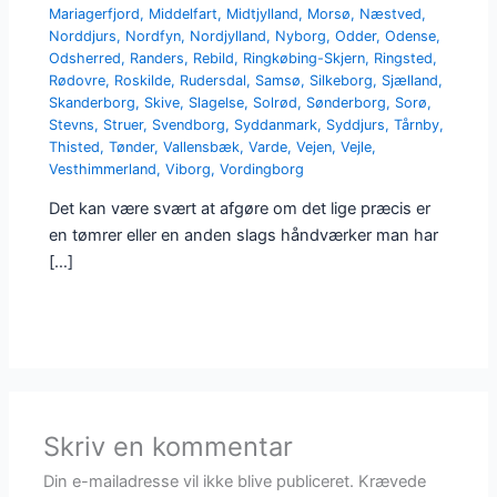
Mariagerfjord
,
Middelfart
,
Midtjylland
,
Morsø
,
Næstved
,
Norddjurs
,
Nordfyn
,
Nordjylland
,
Nyborg
,
Odder
,
Odense
,
Odsherred
,
Randers
,
Rebild
,
Ringkøbing-Skjern
,
Ringsted
,
Rødovre
,
Roskilde
,
Rudersdal
,
Samsø
,
Silkeborg
,
Sjælland
,
Skanderborg
,
Skive
,
Slagelse
,
Solrød
,
Sønderborg
,
Sorø
,
Stevns
,
Struer
,
Svendborg
,
Syddanmark
,
Syddjurs
,
Tårnby
,
Thisted
,
Tønder
,
Vallensbæk
,
Varde
,
Vejen
,
Vejle
,
Vesthimmerland
,
Viborg
,
Vordingborg
Det kan være svært at afgøre om det lige præcis er
en tømrer eller en anden slags håndværker man har
[…]
Skriv en kommentar
Din e-mailadresse vil ikke blive publiceret.
Krævede