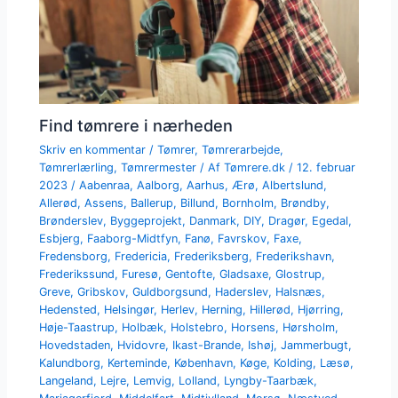
Find tømrere i nærheden
Skriv en kommentar
/
Tømrer
,
Tømrerarbejde
,
Tømrerlærling
,
Tømrermester
/ Af
Tømrere.dk
/
12. februar
2023
/
Aabenraa
,
Aalborg
,
Aarhus
,
Ærø
,
Albertslund
,
Allerød
,
Assens
,
Ballerup
,
Billund
,
Bornholm
,
Brøndby
,
Brønderslev
,
Byggeprojekt
,
Danmark
,
DIY
,
Dragør
,
Egedal
,
Esbjerg
,
Faaborg-Midtfyn
,
Fanø
,
Favrskov
,
Faxe
,
Fredensborg
,
Fredericia
,
Frederiksberg
,
Frederikshavn
,
Frederikssund
,
Furesø
,
Gentofte
,
Gladsaxe
,
Glostrup
,
Greve
,
Gribskov
,
Guldborgsund
,
Haderslev
,
Halsnæs
,
Hedensted
,
Helsingør
,
Herlev
,
Herning
,
Hillerød
,
Hjørring
,
Høje-Taastrup
,
Holbæk
,
Holstebro
,
Horsens
,
Hørsholm
,
Hovedstaden
,
Hvidovre
,
Ikast-Brande
,
Ishøj
,
Jammerbugt
,
Kalundborg
,
Kerteminde
,
København
,
Køge
,
Kolding
,
Læsø
,
Langeland
,
Lejre
,
Lemvig
,
Lolland
,
Lyngby-Taarbæk
,