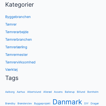
Kategorier
Byggebranchen
Tømrer
Tømrerarbejde
Tømrerbranchen
Tømrerlærling
Tømrermester
Tømrervirksomhed
Værktøj
Tags
Aalborg
Aarhus
Albertslund
Allerød
Assens
Ballerup
Billund
Bornholm
Danmark
Brøndby
Brønderslev
Byggeprojekt
DIY
Dragør