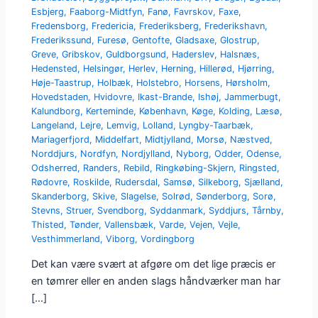
Esbjerg
,
Faaborg-Midtfyn
,
Fanø
,
Favrskov
,
Faxe
,
Fredensborg
,
Fredericia
,
Frederiksberg
,
Frederikshavn
,
Frederikssund
,
Furesø
,
Gentofte
,
Gladsaxe
,
Glostrup
,
Greve
,
Gribskov
,
Guldborgsund
,
Haderslev
,
Halsnæs
,
Hedensted
,
Helsingør
,
Herlev
,
Herning
,
Hillerød
,
Hjørring
,
Høje-Taastrup
,
Holbæk
,
Holstebro
,
Horsens
,
Hørsholm
,
Hovedstaden
,
Hvidovre
,
Ikast-Brande
,
Ishøj
,
Jammerbugt
,
Kalundborg
,
Kerteminde
,
København
,
Køge
,
Kolding
,
Læsø
,
Langeland
,
Lejre
,
Lemvig
,
Lolland
,
Lyngby-Taarbæk
,
Mariagerfjord
,
Middelfart
,
Midtjylland
,
Morsø
,
Næstved
,
Norddjurs
,
Nordfyn
,
Nordjylland
,
Nyborg
,
Odder
,
Odense
,
Odsherred
,
Randers
,
Rebild
,
Ringkøbing-Skjern
,
Ringsted
,
Rødovre
,
Roskilde
,
Rudersdal
,
Samsø
,
Silkeborg
,
Sjælland
,
Skanderborg
,
Skive
,
Slagelse
,
Solrød
,
Sønderborg
,
Sorø
,
Stevns
,
Struer
,
Svendborg
,
Syddanmark
,
Syddjurs
,
Tårnby
,
Thisted
,
Tønder
,
Vallensbæk
,
Varde
,
Vejen
,
Vejle
,
Vesthimmerland
,
Viborg
,
Vordingborg
Det kan være svært at afgøre om det lige præcis er
en tømrer eller en anden slags håndværker man har
[…]