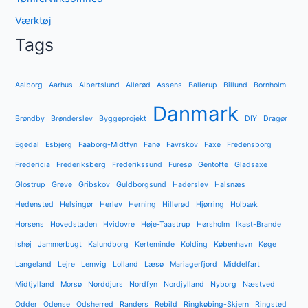
Værktøj
Tags
Aalborg
Aarhus
Albertslund
Allerød
Assens
Ballerup
Billund
Bornholm
Danmark
Brøndby
Brønderslev
Byggeprojekt
DIY
Dragør
Egedal
Esbjerg
Faaborg-Midtfyn
Fanø
Favrskov
Faxe
Fredensborg
Fredericia
Frederiksberg
Frederikssund
Furesø
Gentofte
Gladsaxe
Glostrup
Greve
Gribskov
Guldborgsund
Haderslev
Halsnæs
Hedensted
Helsingør
Herlev
Herning
Hillerød
Hjørring
Holbæk
Horsens
Hovedstaden
Hvidovre
Høje-Taastrup
Hørsholm
Ikast-Brande
Ishøj
Jammerbugt
Kalundborg
Kerteminde
Kolding
København
Køge
Langeland
Lejre
Lemvig
Lolland
Læsø
Mariagerfjord
Middelfart
Midtjylland
Morsø
Norddjurs
Nordfyn
Nordjylland
Nyborg
Næstved
Odder
Odense
Odsherred
Randers
Rebild
Ringkøbing-Skjern
Ringsted