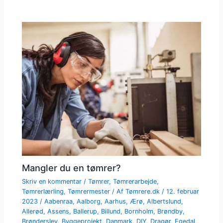
Mangler du en tømrer?
Skriv en kommentar
/
Tømrer
,
Tømrerarbejde
,
Tømrerlærling
,
Tømrermester
/ Af
Tømrere.dk
/
12. februar
2023
/
Aabenraa
,
Aalborg
,
Aarhus
,
Ærø
,
Albertslund
,
Allerød
,
Assens
,
Ballerup
,
Billund
,
Bornholm
,
Brøndby
,
Brønderslev
,
Byggeprojekt
,
Danmark
,
DIY
,
Dragør
,
Egedal
,