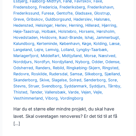
Esbjerg
,
Faaborg-Midtfyn
,
Fanø
,
Favrskov
,
Faxe
,
Fredensborg
,
Fredericia
,
Frederiksberg
,
Frederikshavn
,
Frederikssund
,
Furesø
,
Gentofte
,
Gladsaxe
,
Glostrup
,
Greve
,
Gribskov
,
Guldborgsund
,
Haderslev
,
Halsnæs
,
Hedensted
,
Helsingør
,
Herlev
,
Herning
,
Hillerød
,
Hjørring
,
Høje-Taastrup
,
Holbæk
,
Holstebro
,
Horsens
,
Hørsholm
,
Hovedstaden
,
Hvidovre
,
Ikast-Brande
,
Ishøj
,
Jammerbugt
,
Kalundborg
,
Kerteminde
,
København
,
Køge
,
Kolding
,
Læsø
,
Langeland
,
Lejre
,
Lemvig
,
Lolland
,
Lyngby-Taarbæk
,
Mariagerfjord
,
Middelfart
,
Midtjylland
,
Morsø
,
Næstved
,
Norddjurs
,
Nordfyn
,
Nordjylland
,
Nyborg
,
Odder
,
Odense
,
Odsherred
,
Randers
,
Rebild
,
Ringkøbing-Skjern
,
Ringsted
,
Rødovre
,
Roskilde
,
Rudersdal
,
Samsø
,
Silkeborg
,
Sjælland
,
Skanderborg
,
Skive
,
Slagelse
,
Solrød
,
Sønderborg
,
Sorø
,
Stevns
,
Struer
,
Svendborg
,
Syddanmark
,
Syddjurs
,
Tårnby
,
Thisted
,
Tønder
,
Vallensbæk
,
Varde
,
Vejen
,
Vejle
,
Vesthimmerland
,
Viborg
,
Vordingborg
Har du et større eller mindre projekt, du skal have
lavet. Skal overetagen renoveres? Er det tid til at få
[…]